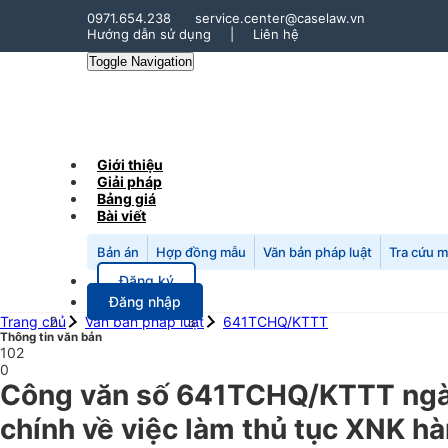
0971.654.238
service.center@caselaw.vn
Hướng dẫn sử dụng
|
Liên hệ
Toggle Navigation
Giới thiệu
Giải pháp
Bảng giá
Bài viết
Bản án
Hợp đồng mẫu
Văn bản pháp luật
Tra cứu 
Đăng ký
Đăng nhập
Trang chủ
Văn bản pháp luật
641TCHQ/KTTT
Thông tin văn bản
102
0
Công văn số 641TCHQ/KTTT ngày
chính về việc làm thủ tục XNK hà