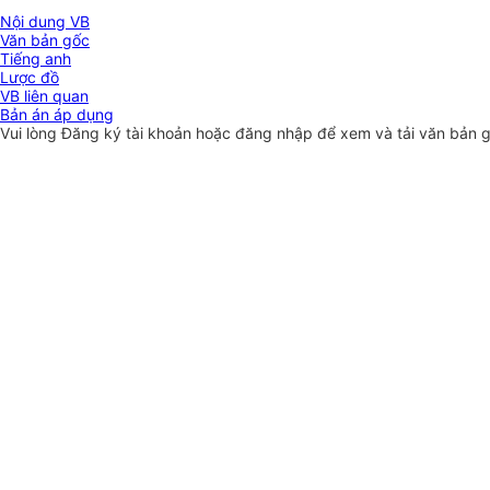
Nội dung VB
Văn bản gốc
Tiếng anh
Lược đồ
VB liên quan
Bản án áp dụng
Vui lòng
Đăng ký
tài khoản hoặc
đăng nhập
để xem và tải văn bản 