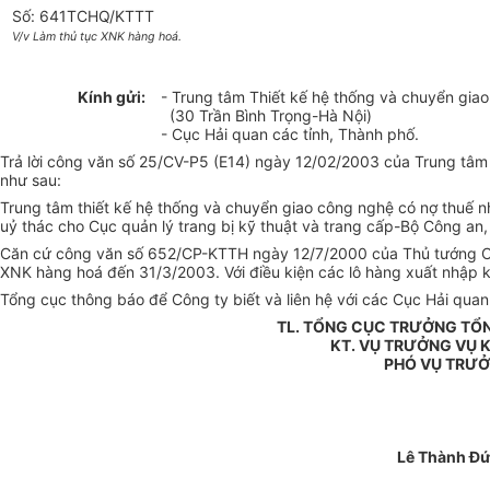
Số: 641TCHQ/KTTT
V/v Làm thủ tục XNK hàng hoá.
Kính gửi:
- Trung tâm Thiết kế hệ thống và chuyển gia
(30 Trần Bình Trọng-Hà Nội)
- Cục Hải quan các tỉnh, Thành phố.
Trả lời công văn số 25/CV-P5 (E14) ngày 12/02/2003 của Trung tâm
như sau:
Trung tâm thiết kế hệ thống và chuyển giao công nghệ có nợ thuế 
uỷ thác cho Cục quản lý trang bị kỹ thuật và trang cấp-Bộ Công an
Căn cứ công văn số 652/CP-KTTH ngày 12/7/2000 của Thủ tướng Chí
XNK hàng hoá đến 31/3/2003. Với điều kiện các lô hàng xuất nhập k
Tổng cục thông báo để Công ty biết và liên hệ với các Cục Hải quan 
TL. TỔNG CỤC TRƯỞNG TỔ
KT. VỤ TRƯỞNG VỤ 
PHÓ VỤ TRƯ
Lê Thành Đ