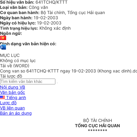
Số hiệu văn bản:
641TCHQ/KTTT
Loại văn bản:
Công văn
Cơ quan ban hành:
Bộ Tài chính, Tổng cục Hải quan
Ngày ban hành:
19-02-2003
Ngày có hiệu lực:
19-02-2003
Không xác định
Tình trạng hiệu lực:
Ngôn ngữ:
Định dạng văn bản hiện có:
MỤC LỤC
Không có mục lục
Tải về (WORD)
Cong van so 641TCHQ-KTTT ngay 19-02-2003 (Khong xac dinh).d
Tải lược đồ
Nội dung VB
Văn bản gốc
Tiếng anh
Lược đồ
VB liên quan
Bản án áp dụng
BỘ TÀI CHÍNH
TỔNG CỤC HẢI QUAN
********