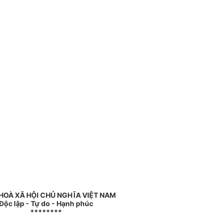
HOÀ XÃ HỘI CHỦ NGHĨA VIỆT NAM
Độc lập - Tự do - Hạnh phúc
********