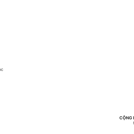
oc
CỘNG 