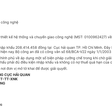
o công nghệ
 thiết kế hệ thống và chuyển giao công nghệ (MST: 0100962427) về 
nhập khẩu 208.414.458 đồng tại Cục hải quan TP. Hồ Chí Minh. Đây 
, hiện nay Bộ công an đã có công văn số 68/BCA-V22 ngày 1/1/2003 g
nh phủ về áp dụng một số biện pháp cưỡng chế trong khi chờ giải 
hẩu phải đủ điều kiện nhập khẩu và không có nợ thuế quá hạn của c
nơi đơn vị mở tờ khai để được giải quyết.
NG CỤC HẢI QUAN
KT-TT-XNK
ỞNG
ức