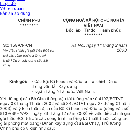
Lược đồ
VB liên quan
Bản án áp dụng
CHÍNH PHỦ
CỘNG HOÀ XÃ HỘI CHỦ NGHĨA
********
VIỆT NAM
Độc lập - Tự do - Hạnh phúc
********
Số: 158/CP-CN
Hà Nội, ngày 14 tháng 2 năm
2003
V/v điều chỉnh giá gói thầu BC6 (di
dời các công trình hạ tầng kỹ
thuật) Dự án xây dựng cầu Bãi
Cháy
Kính gửi:
- Các Bộ: Kế hoạch và Đầu tư, Tài chính, Giao
thông vận tải, Xây dựng
- Ngân hàng Nhà nước Việt Nam.
Xét đề nghị cảu Bộ Giao thông vận tải (công văn số 4197/BGTVT
ngày 08 tháng 11 năm 2002 và số 347/GTVT ngày 27 tháng 01 năm
2003) và ý kiến thẩm định của Bộ Kế hoạch và Đầu tư (công văn số
8139/BKH/VPXT ngày 23 tháng 12 năm 2002) về việc điều chỉnh giá
gói thầu BC6 (di dời các công trình hạ tầng kỹ thuật thuộc công tác
giải phóng mặt bằng) Dự án xây dựng cầu Bãi Cháy, Thủ tướng
Chính phủ có ý kiến như sau: