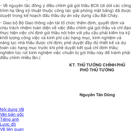
- Về nguyên tắc đồng ý điều chỉnh giá gói thầu BC6 (di dời các công
trình hạ tầng kỹ thuật thuộc công tác giải phóng mặt bằng) đã được
duyệt trong kế hoạch đấu thầu dự án xây dựng cầu Bãi Cháy.
- Giao bộ Bộ Giao thông vận tải tổ chức thẩm định, quyết định và
chịu trách nhiệm toàn diện về việc điều chỉnh giá gói thầu và chỉ đạo
thực hiện việc chỉ định gói thầu nói trên với yêu cầu phải kiểm tra kỹ
khối lượng công việc và kinh phí các hạng mục, kinh nghiệm và
năng lực nhà thầu được chỉ định; phê duyệt đầy đủ thiết kế và dự
toán các hạng mục trước khi phê duyệt kết quả chỉ định thầu;
nghiêm túc rút kinh nghiệm việc chuẩn bị gói thầu này để tránh phải
điều chỉnh nhiều lần./.
KT. THỦ TƯỚNG CHÍNH PHỦ
PHÓ THỦ TƯỚNG
Nguyễn Tấn Dũng
Nội dung VB
Văn bản gốc
Tiếng anh
Lược đồ
VB liên quan