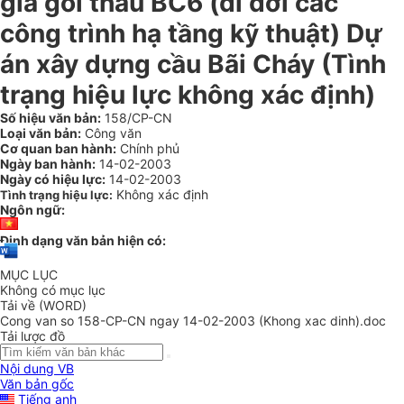
giá gói thầu BC6 (di dời các
công trình hạ tầng kỹ thuật) Dự
án xây dựng cầu Bãi Cháy (Tình
trạng hiệu lực không xác định)
Số hiệu văn bản:
158/CP-CN
Loại văn bản:
Công văn
Cơ quan ban hành:
Chính phủ
Ngày ban hành:
14-02-2003
Ngày có hiệu lực:
14-02-2003
Không xác định
Tình trạng hiệu lực:
Ngôn ngữ:
Định dạng văn bản hiện có:
MỤC LỤC
Không có mục lục
Tải về (WORD)
Cong van so 158-CP-CN ngay 14-02-2003 (Khong xac dinh).doc
Tải lược đồ
Nội dung VB
Văn bản gốc
Tiếng anh