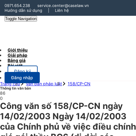
0971.654.238
service.center@caselaw.vn
Hướng dẫn sử dụng
|
Liên hệ
Toggle Navigation
Giới thiệu
Giải pháp
Bảng giá
Bài viết
Đăng ký
Đăng nhập
Trang chủ
Văn bản pháp luật
158/CP-CN
Thông tin văn bản
86
0
Công văn số 158/CP-CN ngày
14/02/2003 Ngày 14/02/2003
của Chính phủ về việc điều chính