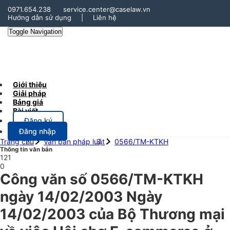
0971.654.238
service.center@caselaw.vn
Hướng dẫn sử dụng
|
Liên hệ
Toggle Navigation
Giới thiệu
Giải pháp
Bảng giá
Bài viết
Đăng ký
Đăng nhập
Trang chủ
Văn bản pháp luật
0566/TM-KTKH
Thông tin văn bản
121
0
Công văn số 0566/TM-KTKH
ngày 14/02/2003 Ngày
14/02/2003 của Bộ Thương mại