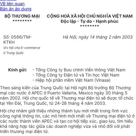
VB liên quan
Bản án áp dụng
BỘ THƯƠNG MẠI
CỘNG HOÀ XÃ HỘI CHỦ NGHĨA VIỆT NAM
********
Độc lập - Tự do - Hạnh phúc
********
Số: 0566/TM-
Hà Nội, ngày 14 tháng 2 năm 2003
KTKH
V/v hội chợ E-commerce
ở Trung Quốc
Kính gửi:
- Tổng Công ty Bưu chính Viễn thông Việt Nam
- Tổng Công ty Điện tử và Tin học Việt Nam
- Hiệp hội phần mềm Việt Nam (Vinasa)
Theo sáng kiến của Trung Quốc tại Hội nghị Bộ trưởng Bộ Thương
mại các nước ở APEC ở Puerto Vallarta, Mexico ngày 30 tháng 5
năm 2002. Hội chợ quốc tế về Thương mại điện tử sẽ được tổ chức
tại Yên Đài, Trung Quốc, từ 24-28 tháng 4 năm 2003.
Hội chợ nhằm giới thiệu những thành tựu mới nhất trong lĩnh vực
công nghệ thông tin, các mô hình mới nhất về Thương mại điện tử ở
các nước thành viên APEC và tạo cơ hội tiếp xúc, giao lưu, tìm hiểu
khả năng hợp tác giữa các doanh nghiệp vừa và nhỏ đối với phát
triển thương mại điện tử.