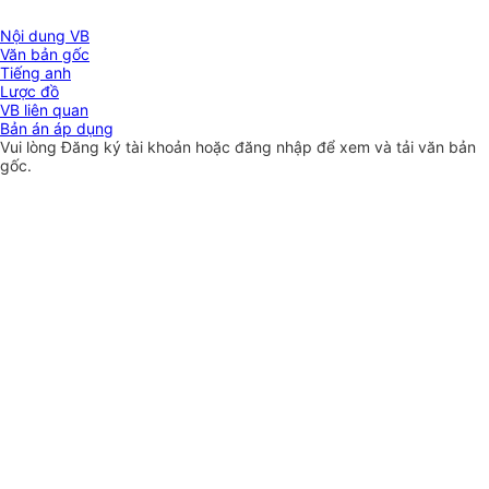
Nội dung VB
Văn bản gốc
Tiếng anh
Lược đồ
VB liên quan
Bản án áp dụng
Vui lòng
Đăng ký
tài khoản hoặc
đăng nhập
để xem và tải văn bản
gốc.