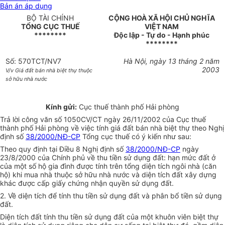
Bản án áp dụng
BỘ TÀI CHÍNH
CỘNG HOÀ XÃ HỘI CHỦ NGHĨA
TỔNG CỤC THUẾ
VIỆT NAM
********
Độc lập - Tự do - Hạnh phúc
********
Số: 570TCT/NV7
Hà Nội, ngày 13 tháng 2 năm
2003
V/v Giá đất bán nhà biệt thự thuộc
sở hữu nhà nước
Kính gửi:
Cục thuế thành phố Hải phòng
Trả lời công văn số 1050CV/CT ngày 26/11/2002 của Cục thuế
thành phố Hải phòng về việc tính giá đất bán nhà biệt thự theo Nghị
định số
38/2000/NĐ-CP
Tổng cục thuế có ý kiến như sau:
Theo quy định tại Điều 8 Nghị định số
38/2000/NĐ-CP
ngày
23/8/2000 của Chính phủ về thu tiền sử dụng đất: hạn mức đất ở
của một số hộ gia đình được tính trên tổng diện tích ngôi nhà (căn
hộ) khi mua nhà thuộc sở hữu nhà nước và diện tích đất xây dựng
khác được cấp giấy chứng nhận quyền sử dụng đất.
2. Về diện tích để tính thu tiền sử dụng đất và phân bổ tiền sử dụng
đất.
Diện tích đất tính thu tiền sử dụng đất của một khuôn viên biệt thự