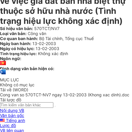
về việc giá đất bán nhà biệt thự
thuộc sở hữu nhà nước (Tình
trạng hiệu lực không xác định)
Số hiệu văn bản:
570TCT/NV7
Loại văn bản:
Công văn
Cơ quan ban hành:
Bộ Tài chính, Tổng cục Thuế
Ngày ban hành:
13-02-2003
Ngày có hiệu lực:
13-02-2003
Không xác định
Tình trạng hiệu lực:
Ngôn ngữ:
Định dạng văn bản hiện có:
MỤC LỤC
Không có mục lục
Tải về (WORD)
Cong van so 570TCT-NV7 ngay 13-02-2003 (Khong xac dinh).doc
Tải lược đồ
Nội dung VB
Văn bản gốc
Tiếng anh
Lược đồ
VB liên quan