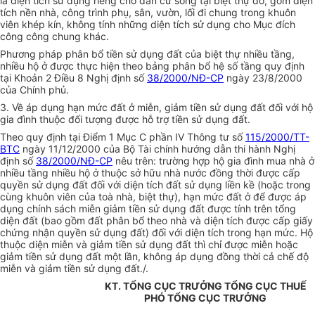
là diện tích sử dụng riêng cho dân cư sống tại biệt thự đó, gồm diện
tích nền nhà, công trình phụ, sân, vườn, lối đi chung trong khuôn
viên khép kín, không tính những diện tích sử dụng cho Mục đích
công công chung khác.
Phương pháp phân bổ tiền sử dụng đất của biệt thự nhiều tầng,
nhiều hộ ở được thực hiện theo bảng phân bổ hệ số tầng quy định
tại Khoản 2 Điều 8 Nghị định số
38/2000/NĐ-CP
ngày 23/8/2000
của Chính phủ.
3. Về áp dụng hạn mức đất ở miễn, giảm tiền sử dụng đất đối với hộ
gia đình thuộc đối tượng được hỗ trợ tiền sử dụng đất.
Theo quy định tại Điểm 1 Mục C phần IV Thông tư số
115/2000/TT-
BTC
ngày 11/12/2000 của Bộ Tài chính hướng dẫn thi hành Nghị
định số
38/2000/NĐ-CP
nêu trên: trường hợp hộ gia đình mua nhà ở
nhiều tầng nhiều hộ ở thuộc sở hữu nhà nước đồng thời được cấp
quyền sử dụng đất đối với diện tích đất sử dụng liền kề (hoặc trong
cùng khuôn viên của toà nhà, biệt thự), hạn mức đất ở để được áp
dụng chính sách miễn giảm tiền sử dụng đất được tính trên tổng
diện đất (bao gồm đất phân bổ theo nhà và diện tích được cấp giấy
chứng nhận quyền sử dụng đất) đối với diện tích trong hạn mức. Hộ
thuộc diện miễn và giảm tiền sử dụng đất thì chỉ được miễn hoặc
giảm tiền sử dụng đất một lần, không áp dụng đồng thời cả chế độ
miễn và giảm tiền sử dụng đất./.
KT. TỔNG CỤC TRƯỞNG TỔNG CỤC THUẾ
PHÓ TỔNG CỤC TRƯỞNG