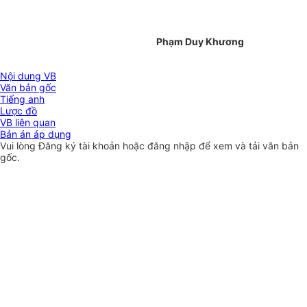
Phạm Duy Khương
Nội dung VB
Văn bản gốc
Tiếng anh
Lược đồ
VB liên quan
Bản án áp dụng
Vui lòng
Đăng ký
tài khoản hoặc
đăng nhập
để xem và tải văn bản
gốc.