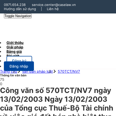
0971.654.238
service.center@caselaw.vn
Hướng dẫn sử dụng
|
Liên hệ
Toggle Navigation
Giới thiệu
Giải pháp
Bảng giá
Bài viết
Đăng ký
Đăng nhập
Trang chủ
Văn bản pháp luật
570TCT/NV7
Thông tin văn bản
75
0
Công văn số 570TCT/NV7 ngày
13/02/2003 Ngày 13/02/2003
của Tổng cục Thuế-Bộ Tài chính