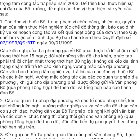
trọng tâm công tác tư pháp năm 2003. Để triển khai thực hiện sự
chỉ đạo của Bộ trưởng, đề nghị các đơn vị thực hiện các yêu cầu
sau:
1. Các đơn vị thuộc Bộ, trong phạm vi chức năng, nhiệm vụ, quyền
hạn của mình thực hiện nghiêm túc chế độ thông tin, báo cáo định
kỳ về kế hoạch công tác và kết quả hoạt động của đơn vị theo Quy
chế làm việc của Lãnh đạo Bộ ban hành kèm theo Quyết định số
02/1999/QĐ-BTP
ngày 09/01/1999.
Các kiến nghị của địa phương gửi về Bộ phải được trả lời chậm nhất
trong thời hạn 15 ngày; đối với những vấn đề khó khăn, phức tạp
phải trả lời chậm nhất trong thời hạn 30 ngày; không để kéo dài tình
trạng chậm trễ trả lời các kiến nghị, vướng mắc của địa phương.
Các văn bản hướng dẫn nghiệp vụ, trả lời của các đơn vị thuộc Bộ
về các kiến nghị, vướng mắc công tác của các cơ quan tư pháp địa
phương , khi gửi cho địa phương phải được đồng gửi về Văn phòng
Bộ (qua phòng Tổng hợp) để theo dõi và tổng hợp báo cáo Lãnh
đạo Bộ.
2. Các cơ quan Tư pháp địa phương và các tổ chức pháp chế, khi
gửi những kiến nghị, vướng mắc nghiệp vụ và các vấn đề khác cần
có sự chỉ đạo, hướng dẫn của Bộ Tư pháp, đề nghị khi gửi văn bản
về các đơn vị chức năng thì đồng thời gửi cho Văn phòng Bộ (qua
phòng Tổng hợp) để theo dõi, đôn đốc tiến độ giải quyết theo đúng
thời hạn nêu trên.
3. Đề nghị các Sở Tư pháp quan tâm củng cố Văn phòng Sở, thực