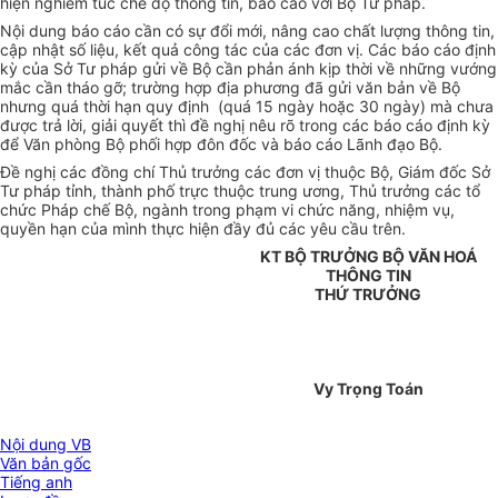
hiện nghiêm túc chế độ thông tin, báo cáo với Bộ Tư pháp.
Nội dung báo cáo cần có sự đổi mới, nâng cao chất lượng thông tin,
cập nhật số liệu, kết quả công tác của các đơn vị. Các báo cáo định
kỳ của Sở Tư pháp gửi về Bộ cần phản ánh kịp thời về những vướng
mắc cần tháo gỡ; trường hợp địa phương đã gửi văn bản về Bộ
nhưng quá thời hạn quy định (quá 15 ngày hoặc 30 ngày) mà chưa
được trả lời, giải quyết thì đề nghị nêu rõ trong các báo cáo định kỳ
để Văn phòng Bộ phối hợp đôn đốc và báo cáo Lãnh đạo Bộ.
Đề nghị các đồng chí Thủ trưởng các đơn vị thuộc Bộ, Giám đốc Sở
Tư pháp tỉnh, thành phố trực thuộc trung ương, Thủ trưởng các tổ
chức Pháp chế Bộ, ngành trong phạm vi chức năng, nhiệm vụ,
quyền hạn của mình thực hiện đầy đủ các yêu cầu trên.
KT BỘ TRƯỞNG BỘ VĂN HOÁ
THÔNG TIN
THỨ TRƯỞNG
Vy Trọng Toán
Nội dung VB
Văn bản gốc
Tiếng anh