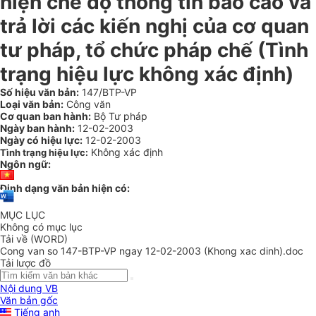
hiện chế độ thông tin báo cáo và
trả lời các kiến nghị của cơ quan
tư pháp, tổ chức pháp chế (Tình
trạng hiệu lực không xác định)
Số hiệu văn bản:
147/BTP-VP
Loại văn bản:
Công văn
Cơ quan ban hành:
Bộ Tư pháp
Ngày ban hành:
12-02-2003
Ngày có hiệu lực:
12-02-2003
Không xác định
Tình trạng hiệu lực:
Ngôn ngữ:
Định dạng văn bản hiện có:
MỤC LỤC
Không có mục lục
Tải về (WORD)
Cong van so 147-BTP-VP ngay 12-02-2003 (Khong xac dinh).doc
Tải lược đồ
Nội dung VB
Văn bản gốc
Tiếng anh