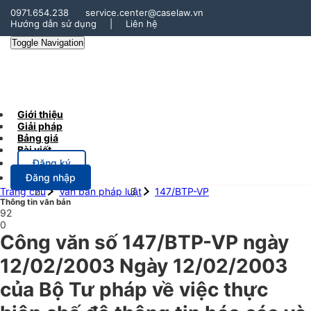
0971.654.238
service.center@caselaw.vn
Hướng dẫn sử dụng
|
Liên hệ
Toggle Navigation
Giới thiệu
Giải pháp
Bảng giá
Bài viết
Đăng ký
Đăng nhập
Trang chủ
Văn bản pháp luật
147/BTP-VP
Thông tin văn bản
92
0
Công văn số 147/BTP-VP ngày
12/02/2003 Ngày 12/02/2003
của Bộ Tư pháp về việc thực