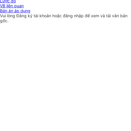
Lược đồ
VB liên quan
Bản án áp dụng
Vui lòng
Đăng ký
tài khoản hoặc
đăng nhập
để xem và tải văn bản
gốc.