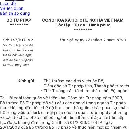
Lược đồ
VB liên quan
Bản án áp dụng
BỘ TƯ PHÁP
CỘNG HOÀ XÃ HỘI CHỦ NGHĨA VIỆT NAM
********
Độc lập - Tự do - Hạnh phúc
********
Số: 147/BTP-VP
Hà Nội, ngày 12 tháng 2 năm 2003
V/v thực hiện chế độ
thông tin báo cáo và
trả lời các kiến nghị
của cơ quan tư pháp,
tổ chức pháp chế
Kính gửi:
- Thủ trưởng các đơn vị thuộc Bộ,
- Giám đốc sở Tư pháp tỉnh, Thành phố trực t
- Thứ Trưởng các tổ chức pháp chế, Bộ, ngành
Tại Hội nghị toàn quốc về triển khai Công tác Tư pháp năm 2003,
Bộ trưởng Bộ Tư pháp đã yêu cầu các đơn vị trong ngành Tư pháp
thực hiện nghiêm túc chế độ báo cáo, thông tin, khắc phục sự chậm
trễ trong việc trả lời kiến nghị của các cơ quan Tư pháp địa phương
và các tổ chức pháp chế bộ, ngành, tinh thần chỉ đạo nói trên tiếp
tục được khẳng định trong Chỉ thị số 01/2003/CT-BTP ngày
20/1/2003 của Bộ trưởng Bộ Tư pháp về thực hiện một số nhiệm vụ