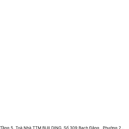
Tầng 5, Toà Nhà TTM BUILDING, Số 309 Bạch Đằng , Phường 2 ,