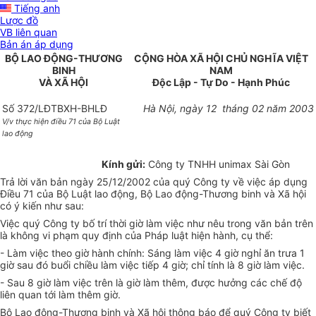
Tiếng anh
Lược đồ
VB liên quan
Bản án áp dụng
BỘ LAO ĐỘNG-THƯƠNG
CỘNG HÒA XÃ HỘI CHỦ NGHĨA VIỆT
BINH
NAM
VÀ XÃ HỘI
Độc Lập - Tự Do - Hạnh Phúc
Số 372/LĐTBXH-BHLĐ
Hà Nội, ngày 12 tháng 02 năm 2003
V/v thực hiện điều 71 của Bộ Luật
lao động
Kính gửi:
Công ty TNHH unimax Sài Gòn
Trả lời văn bản ngày 25/12/2002 của quý Công ty về việc áp dụng
Điều 71 của Bộ Luật lao động, Bộ Lao động-Thương binh và Xã hội
có ý kiến như sau:
Việc quý Công ty bố trí thời giờ làm việc như nêu trong văn bản trên
là không vi phạm quy định của Pháp luật hiện hành, cụ thể:
- Làm việc theo giờ hành chính: Sáng làm việc 4 giờ nghỉ ăn trưa 1
giờ sau đó buổi chiều làm việc tiếp 4 giờ; chỉ tính là 8 giờ làm việc.
- Sau 8 giờ làm việc trên là giờ làm thêm, được hưởng các chế độ
liên quan tới làm thêm giờ.
Bộ Lao động-Thương binh và Xã hội thông báo để quý Công ty biết