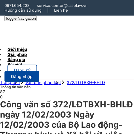
0971.654.238
service.center@caselaw.vn
Hướng dẫn sử dụng
|
Liên hệ
Toggle Navigation
Giới thiệu
Giải pháp
Bảng giá
Bài viết
Đăng ký
Đăng nhập
Trang chủ
Văn bản pháp luật
372/LĐTBXH-BHLĐ
Thông tin văn bản
87
0
Công văn số 372/LĐTBXH-BHLĐ
ngày 12/02/2003 Ngày
12/02/2003 của Bộ Lao động-