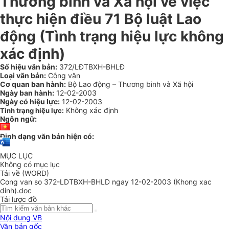
Thương binh và Xã hội về việc
thực hiện điều 71 Bộ luật Lao
động (Tình trạng hiệu lực không
xác định)
Số hiệu văn bản:
372/LĐTBXH-BHLĐ
Loại văn bản:
Công văn
Cơ quan ban hành:
Bộ Lao động – Thương binh và Xã hội
Ngày ban hành:
12-02-2003
Ngày có hiệu lực:
12-02-2003
Không xác định
Tình trạng hiệu lực:
Ngôn ngữ:
Định dạng văn bản hiện có:
MỤC LỤC
Không có mục lục
Tải về (WORD)
Cong van so 372-LDTBXH-BHLD ngay 12-02-2003 (Khong xac
dinh).doc
Tải lược đồ
Nội dung VB
Văn bản gốc