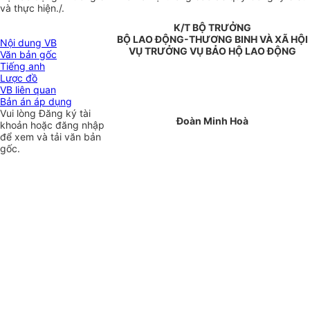
và thực hiện./.
K/T BỘ TRƯỞNG
BỘ LAO ĐỘNG-THƯƠNG BINH VÀ XÃ HỘI
Nội dung VB
VỤ TRƯỞNG VỤ BẢO HỘ LAO ĐỘNG
Văn bản gốc
Tiếng anh
Lược đồ
VB liên quan
Bản án áp dụng
Vui lòng
Đăng ký
tài
Đoàn Minh Hoà
khoản hoặc
đăng nhập
để xem và tải văn bản
gốc.