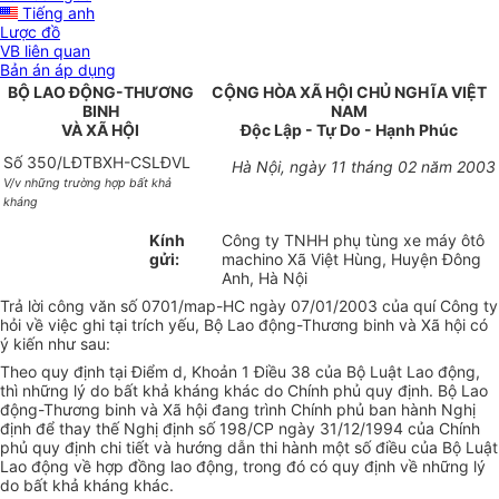
Tiếng anh
Lược đồ
VB liên quan
Bản án áp dụng
BỘ LAO ĐỘNG-THƯƠNG
CỘNG HÒA XÃ HỘI CHỦ NGHĨA VIỆT
BINH
NAM
VÀ XÃ HỘI
Độc Lập - Tự Do - Hạnh Phúc
Số 350/LĐTBXH-CSLĐVL
Hà Nội, ngày 11 tháng 02 năm 2003
V/v những trường hợp bất khả
kháng
Kính
Công ty TNHH phụ tùng xe máy ôtô
gửi:
machino Xã Việt Hùng, Huyện Đông
Anh, Hà Nội
Trả lời công văn số 0701/map-HC ngày 07/01/2003 của quí Công ty
hỏi về việc ghi tại trích yếu, Bộ Lao động-Thương binh và Xã hội có
ý kiến như sau:
Theo quy định tại Điểm d, Khoản 1 Điều 38 của Bộ Luật Lao động,
thì những lý do bất khả kháng khác do Chính phủ quy định. Bộ Lao
động-Thương binh và Xã hội đang trình Chính phủ ban hành Nghị
định để thay thế Nghị định số 198/CP ngày 31/12/1994 của Chính
phủ quy định chi tiết và hướng dẫn thi hành một số điều của Bộ Luật
Lao động về hợp đồng lao động, trong đó có quy định về những lý
do bất khả kháng khác.