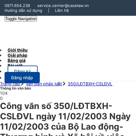
0971.654.238
service.center@caselaw.vn
Hướng dẫn sử dụng
|
Liên hệ
Toggle Navigation
Giới thiệu
Giải pháp
Bảng giá
Bài viết
Đăng ký
Đăng nhập
Trang chủ
Văn bản pháp luật
350/LĐTBXH-CSLĐVL
Thông tin văn bản
104
0
Công văn số 350/LĐTBXH-
CSLĐVL ngày 11/02/2003 Ngày
11/02/2003 của Bộ Lao động-