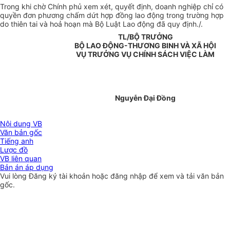
Trong khi chờ Chính phủ xem xét, quyết định, doanh nghiệp chỉ có
quyền đơn phương chấm dứt hợp đồng lao động trong trường hợp
do thiên tai và hoả hoạn mà Bộ Luật Lao động đã quy định./.
TL/BỘ TRƯỞNG
BỘ LAO ĐỘNG-THƯƠNG BINH VÀ XÃ HỘI
VỤ TRƯỞNG VỤ CHÍNH SÁCH VIỆC LÀM
Nguyễn Đại Đồng
Nội dung VB
Văn bản gốc
Tiếng anh
Lược đồ
VB liên quan
Bản án áp dụng
Vui lòng
Đăng ký
tài khoản hoặc
đăng nhập
để xem và tải văn bản
gốc.