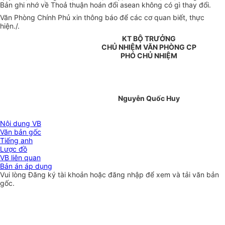
Bản ghi nhớ về Thoả thuận hoán đổi asean không có gì thay đổi.
Văn Phòng Chính Phủ xin thông báo để các cơ quan biết, thực
hiện./.
KT BỘ TRƯỞNG
CHỦ NHIỆM VĂN PHÒNG CP
PHÓ CHỦ NHIỆM
Nguyễn Quốc Huy
Nội dung VB
Văn bản gốc
Tiếng anh
Lược đồ
VB liên quan
Bản án áp dụng
Vui lòng
Đăng ký
tài khoản hoặc
đăng nhập
để xem và tải văn bản
gốc.