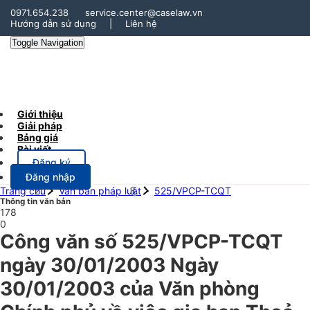
0971.654.238
service.center@caselaw.vn
Hướng dẫn sử dụng
|
Liên hệ
Toggle Navigation
Giới thiệu
Giải pháp
Bảng giá
Bài viết
Đăng ký
Đăng nhập
Trang chủ
Văn bản pháp luật
525/VPCP-TCQT
Thông tin văn bản
178
0
Công văn số 525/VPCP-TCQT
ngày 30/01/2003 Ngày
30/01/2003 của Văn phòng