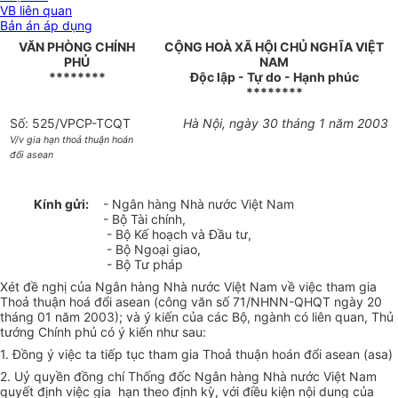
VB liên quan
Bản án áp dụng
VĂN PHÒNG CHÍNH
CỘNG HOÀ XÃ HỘI CHỦ NGHĨA VIỆT
PHỦ
NAM
********
Độc lập - Tự do - Hạnh phúc
********
Số: 525/VPCP-TCQT
Hà Nội, ngày 30 tháng 1 năm 2003
V/v gia hạn thoả thuận hoán
đổi asean
Kính gửi:
- Ngân hàng Nhà nước Việt Nam
- Bộ Tài chính,
- Bộ Kế hoạch và Đầu tư,
- Bộ Ngoại giao,
- Bộ Tư pháp
Xét đề nghị của Ngân hàng Nhà nước Việt Nam về việc tham gia
Thoả thuận hoá đổi asean (công văn số 71/NHNN-QHQT ngày 20
tháng 01 năm 2003); và ý kiến của các Bộ, ngành có liên quan, Thủ
tướng Chính phủ có ý kiến như sau:
1. Đồng ý việc ta tiếp tục tham gia Thoả thuận hoán đổi asean (asa)
2. Uỷ quyền đồng chí Thống đốc Ngân hàng Nhà nước Việt Nam
quyết định việc gia hạn theo định kỳ, với điều kiện nội dung của