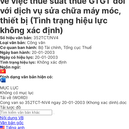
về việc thuế suất thuế GTGT đối
với dịch vụ sửa chữa máy móc,
thiết bị (Tình trạng hiệu lực
không xác định)
Số hiệu văn bản:
352TCT/NV4
Loại văn bản:
Công văn
Cơ quan ban hành:
Bộ Tài chính, Tổng cục Thuế
Ngày ban hành:
20-01-2003
Ngày có hiệu lực:
20-01-2003
Không xác định
Tình trạng hiệu lực:
Ngôn ngữ:
Định dạng văn bản hiện có:
MỤC LỤC
Không có mục lục
Tải về (WORD)
Cong van so 352TCT-NV4 ngay 20-01-2003 (Khong xac dinh).doc
Tải lược đồ
Nội dung VB
Văn bản gốc
Tiếng anh