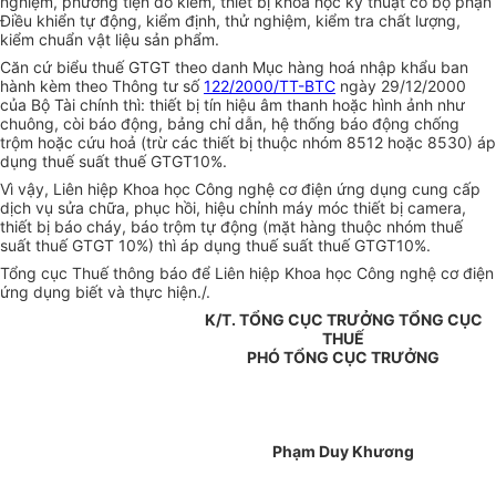
nghiệm, phương tiện đo kiểm, thiết bị khoa học kỹ thuật có bộ phận
Điều khiển tự động, kiểm định, thử nghiệm, kiểm tra chất lượng,
kiểm chuẩn vật liệu sản phẩm.
Căn cứ biểu thuế GTGT theo danh Mục hàng hoá nhập khẩu ban
hành kèm theo Thông tư số
122/2000/TT-BTC
ngày 29/12/2000
của Bộ Tài chính thì: thiết bị tín hiệu âm thanh hoặc hình ảnh như
chuông, còi báo động, bảng chỉ dẫn, hệ thống báo động chống
trộm hoặc cứu hoả (trừ các thiết bị thuộc nhóm 8512 hoặc 8530) áp
dụng thuế suất thuế GTGT10%.
Vì vậy, Liên hiệp Khoa học Công nghệ cơ điện ứng dụng cung cấp
dịch vụ sửa chữa, phục hồi, hiệu chỉnh máy móc thiết bị camera,
thiết bị báo cháy, báo trộm tự động (mặt hàng thuộc nhóm thuế
suất thuế GTGT 10%) thì áp dụng thuế suất thuế GTGT10%.
Tổng cục Thuế thông báo để Liên hiệp Khoa học Công nghệ cơ điện
ứng dụng biết và thực hiện./.
K/T. TỔNG CỤC TRƯỞNG TỔNG CỤC
THUẾ
PHÓ TỔNG CỤC TRƯỞNG
Phạm Duy Khương