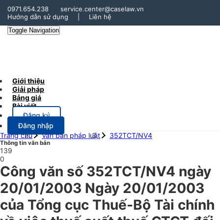
0971.654.238
service.center@caselaw.vn
Hướng dẫn sử dụng
|
Liên hệ
Toggle Navigation
Giới thiệu
Giải pháp
Bảng giá
Bài viết
Đăng ký
Đăng nhập
Trang chủ
Văn bản pháp luật
352TCT/NV4
Thông tin văn bản
139
0
Công văn số 352TCT/NV4 ngày
20/01/2003 Ngày 20/01/2003
của Tổng cục Thuế-Bộ Tài chính