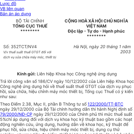
Lược đồ
VB liên quan
Bản án áp dụng
BỘ TÀI CHÍNH
CỘNG HOÀ XÃ HỘI CHỦ NGHĨA
TỔNG CỤC THUẾ
VIỆT NAM
********
Độc lập - Tự do - Hạnh phúc
********
Số: 352TCT/NV4
Hà Nội, ngày 20 tháng 1 năm
2003
V/v thuế suất thuế GTGT đối với
dịch vụ sửa chữa máy móc, thiết bị
Kính gửi:
Liên hiệp Khoa học Công nghệ ứng dụng
Trả lời công văn số 186/CV ngày 10/12/2002 của Liên hiệp Khoa học
Công nghệ ứng dụng hỏi về thuế suất thuế GTGT của dịch vụ phục
hồi, sửa chữa, hiệu chỉnh máy móc thiết bị, Tổng cục Thuế có ý kiến
như sau:
Theo Điểm 2.38, Mục II, phần B Thông tư số
122/2000/TT-BTC
ngày 29/12/2000 của Bộ Tài chính hướng dẫn thi hành Nghị định số
79/2000/NĐ-CP
ngày 29/12/2000 của Chính phủ thì mức thuế suất
5%chỉ áp dụng đối với dịch vụ khoa học kỹ thuật bao gồm các hoạt
động nghiên cứu, ứng dụng, hướng dẫn về khoa học, kỹ thuật để
phục hồi, sửa chữa, hiệu chỉnh máy móc thiết bị, dụng cụ thử