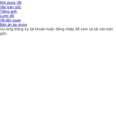
Nội dung VB
Văn bản gốc
Tiếng anh
Lược đồ
VB liên quan
Bản án áp dụng
Vui lòng
Đăng ký
tài khoản hoặc
đăng nhập
để xem và tải văn bản
gốc.