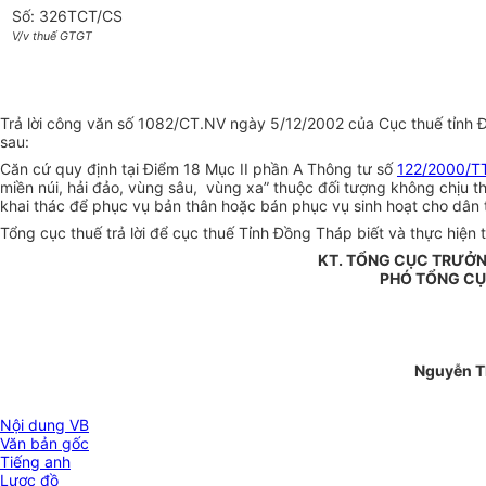
Số: 326TCT/CS
V/v thuế GTGT
Trả lời công văn số 1082/CT.NV ngày 5/12/2002 của Cục thuế tỉnh Đ
sau:
Căn cứ quy định tại Điểm 18 Mục II phần A Thông tư số
122/2000/T
miền núi, hải đảo, vùng sâu, vùng xa” thuộc đối tượng không chịu t
khai thác để phục vụ bản thân hoặc bán phục vụ sinh hoạt cho dân 
Tổng cục thuế trả lời để cục thuế Tỉnh Đồng Tháp biết và thực hiện 
KT. TỔNG CỤC TRƯỞ
PHÓ TỔNG C
Nguyễn T
Nội dung VB
Văn bản gốc
Tiếng anh
Lược đồ