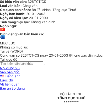
Số hiệu văn bản:
326TCT/CS
Loại văn bản:
Công văn
Cơ quan ban hành:
Bộ Tài chính, Tổng cục Thuế
Ngày ban hành:
20-01-2003
Ngày có hiệu lực:
20-01-2003
Không xác định
Tình trạng hiệu lực:
Ngôn ngữ:
Định dạng văn bản hiện có:
MỤC LỤC
Không có mục lục
Tải về (WORD)
Cong van so 326TCT-CS ngay 20-01-2003 (Khong xac dinh).doc
Tải lược đồ
Nội dung VB
Văn bản gốc
Tiếng anh
Lược đồ
VB liên quan
Bản án áp dụng
BỘ TÀI CHÍNH
TỔNG CỤC THUẾ
********