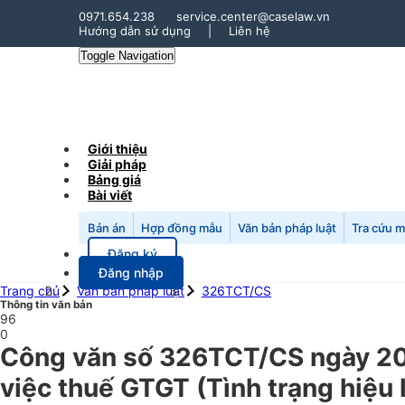
0971.654.238
service.center@caselaw.vn
Hướng dẫn sử dụng
|
Liên hệ
Toggle Navigation
Giới thiệu
Giải pháp
Bảng giá
Bài viết
Bản án
Hợp đồng mẫu
Văn bản pháp luật
Tra cứu 
Đăng ký
Đăng nhập
Trang chủ
Văn bản pháp luật
326TCT/CS
Thông tin văn bản
96
0
Công văn số 326TCT/CS ngày 20
việc thuế GTGT (Tình trạng hiệu 