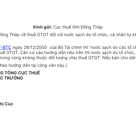
Kính gửi:
Cục thuế tỉnh Đồng Tháp
ồng Tháp về thuế GTGT đối với nước sạch do tổ chức, cá nhân tự kha
T-BTC
ngày 29/12/2000 của Bộ Tài chính thì “nước sạch do các tổ ch
huế GTGT. Căn cứ vào hướng dẫn nêu trên thì nước sạch do tổ chức, 
trong vùng không thuộc đối tượng chịu thuế GTGT. Nếu bán cho dân 
theo hướng dẫn tại công văn này./.
NG TỔNG CỤC THUẾ
ỤC TRƯỞNG
hị Cúc