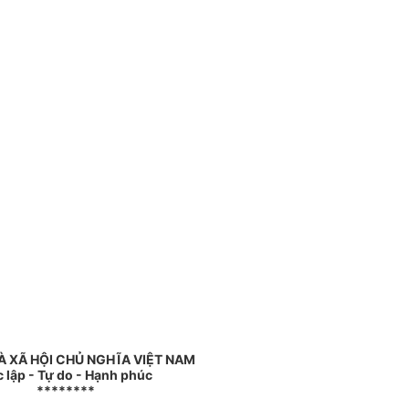
 XÃ HỘI CHỦ NGHĨA VIỆT NAM
 lập - Tự do - Hạnh phúc
********