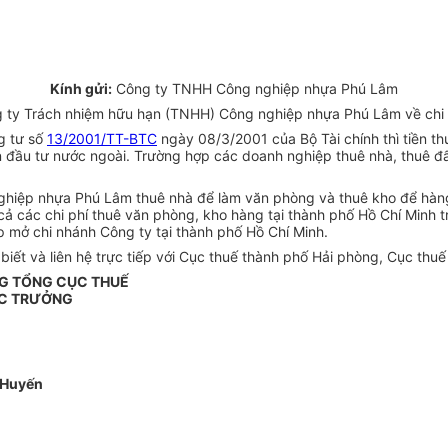
Kính gửi:
Công ty TNHH Công nghiệp nhựa Phú Lâm
 ty Trách nhiệm hữu hạn (TNHH) Công nghiệp nhựa Phú Lâm về chi p
g tư số
13/2001/TT-BTC
ngày 08/3/2001 của Bộ Tài chính thì tiền t
 đầu tư nước ngoài. Trường hợp các doanh nghiệp thuê nhà, thuê đất 
iệp nhựa Phú Lâm thuê nhà để làm văn phòng và thuê kho để hàng, n
 cả các chi phí thuê văn phòng, kho hàng tại thành phố Hồ Chí Minh t
mở chi nhánh Công ty tại thành phố Hồ Chí Minh.
ết và liên hệ trực tiếp với Cục thuế thành phố Hải phòng, Cục thuế
G TỔNG CỤC THUẾ
C TRƯỞNG
 Huyến