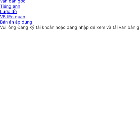
Văn bản gốc
Tiếng anh
Lược đồ
VB liên quan
Bản án áp dụng
Vui lòng
Đăng ký
tài khoản hoặc
đăng nhập
để xem và tải văn bản 