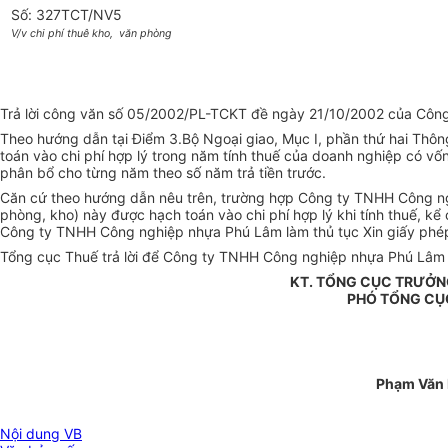
Số: 327TCT/NV5
V/v chi phí thuê kho, văn phòng
Trả lời công văn số 05/2002/PL-TCKT đề ngày 21/10/2002 của Công
Theo hướng dẫn tại Điểm 3.Bộ Ngoại giao, Mục I, phần thứ hai Thôn
toán vào chi phí hợp lý trong năm tính thuế của doanh nghiệp có vốn
phân bổ cho từng năm theo số năm trả tiền trước.
Căn cứ theo hướng dẫn nêu trên, trường hợp Công ty TNHH Công ngh
phòng, kho) này được hạch toán vào chi phí hợp lý khi tính thuế, kể
Công ty TNHH Công nghiệp nhựa Phú Lâm làm thủ tục Xin giấy phép 
Tổng cục Thuế trả lời để Công ty TNHH Công nghiệp nhựa Phú Lâm bi
KT. TỔNG CỤC TRƯỞN
PHÓ TỔNG CỤ
Phạm Văn
Nội dung VB