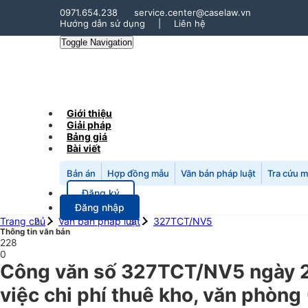
0971.654.238
service.center@caselaw.vn
Hướng dẫn sử dụng
|
Liên hệ
Toggle Navigation
Giới thiệu
Giải pháp
Bảng giá
Bài viết
Bản án
Hợp đồng mẫu
Văn bản pháp luật
Tra cứu 
Đăng ký
Đăng nhập
Trang chủ
Văn bản pháp luật
327TCT/NV5
Thông tin văn bản
228
0
Công văn số 327TCT/NV5 ngày 2
việc chi phí thuê kho, văn phòng