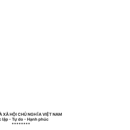
 XÃ HỘI CHỦ NGHĨA VIỆT NAM
 lập - Tự do - Hạnh phúc
********