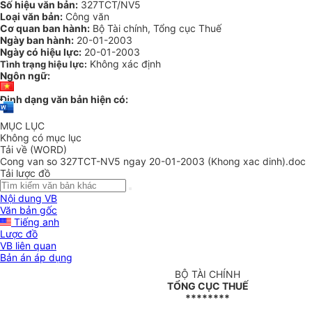
Số hiệu văn bản:
327TCT/NV5
Loại văn bản:
Công văn
Cơ quan ban hành:
Bộ Tài chính, Tổng cục Thuế
Ngày ban hành:
20-01-2003
Ngày có hiệu lực:
20-01-2003
Không xác định
Tình trạng hiệu lực:
Ngôn ngữ:
Định dạng văn bản hiện có:
MỤC LỤC
Không có mục lục
Tải về (WORD)
Cong van so 327TCT-NV5 ngay 20-01-2003 (Khong xac dinh).doc
Tải lược đồ
Nội dung VB
Văn bản gốc
Tiếng anh
Lược đồ
VB liên quan
Bản án áp dụng
BỘ TÀI CHÍNH
TỔNG CỤC THUẾ
********