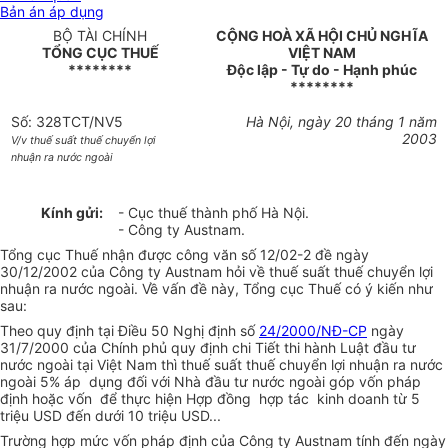
Bản án áp dụng
BỘ TÀI CHÍNH
CỘNG HOÀ XÃ HỘI CHỦ NGHĨA
TỔNG CỤC THUẾ
VIỆT NAM
********
Độc lập - Tự do - Hạnh phúc
********
Số: 328TCT/NV5
Hà Nội, ngày 20 tháng 1 năm
2003
V/v thuế suất thuế chuyển lợi
nhuận ra nước ngoài
Kính gửi:
- Cục thuế thành phố Hà Nội.
- Công ty Austnam.
Tổng cục Thuế nhận được công văn số 12/02-2 đề ngày
30/12/2002 của Công ty Austnam hỏi về thuế suất thuế chuyển lợi
nhuận ra nước ngoài. Về vấn đề này, Tổng cục Thuế có ý kiến như
sau:
Theo quy định tại Điều 50 Nghị định số
24/2000/NĐ-CP
ngày
31/7/2000 của Chính phủ quy định chi Tiết thi hành Luật đầu tư
nước ngoài tại Việt Nam thì thuế suất thuế chuyển lợi nhuận ra nước
ngoài 5% áp dụng đối với Nhà đầu tư nước ngoài góp vốn pháp
định hoặc vốn để thực hiện Hợp đồng hợp tác kinh doanh từ 5
triệu USD đến dưới 10 triệu USD...
Trường hợp mức vốn pháp định của Công ty Austnam tính đến ngày