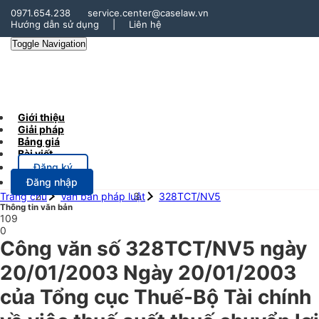
0971.654.238
service.center@caselaw.vn
Hướng dẫn sử dụng
|
Liên hệ
Toggle Navigation
Giới thiệu
Giải pháp
Bảng giá
Bài viết
Đăng ký
Đăng nhập
Trang chủ
Văn bản pháp luật
328TCT/NV5
Thông tin văn bản
109
0
Công văn số 328TCT/NV5 ngày
20/01/2003 Ngày 20/01/2003
của Tổng cục Thuế-Bộ Tài chính