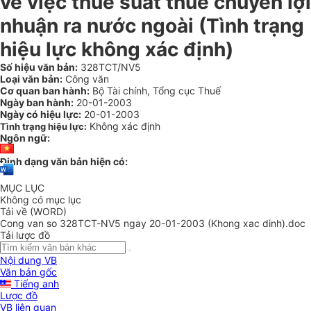
về việc thuế suất thuế chuyển lợi
nhuận ra nước ngoài (Tình trạng
hiệu lực không xác định)
Số hiệu văn bản:
328TCT/NV5
Loại văn bản:
Công văn
Cơ quan ban hành:
Bộ Tài chính, Tổng cục Thuế
Ngày ban hành:
20-01-2003
Ngày có hiệu lực:
20-01-2003
Không xác định
Tình trạng hiệu lực:
Ngôn ngữ:
Định dạng văn bản hiện có:
MỤC LỤC
Không có mục lục
Tải về (WORD)
Cong van so 328TCT-NV5 ngay 20-01-2003 (Khong xac dinh).doc
Tải lược đồ
Nội dung VB
Văn bản gốc
Tiếng anh
Lược đồ
VB liên quan