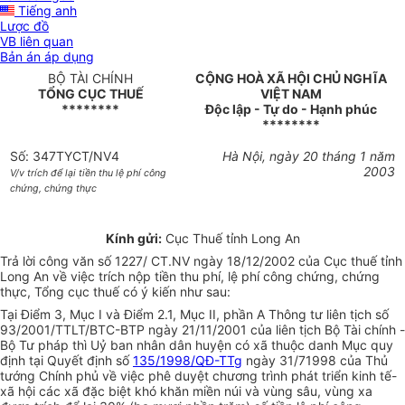
Tiếng anh
Lược đồ
VB liên quan
Bản án áp dụng
BỘ TÀI CHÍNH
CỘNG HOÀ XÃ HỘI CHỦ NGHĨA
TỔNG CỤC THUẾ
VIỆT NAM
********
Độc lập - Tự do - Hạnh phúc
********
Số: 347TYCT/NV4
Hà Nội, ngày 20 tháng 1 năm
2003
V/v trích để lại tiền thu lệ phí công
chứng, chứng thực
Kính gửi:
Cục Thuế tỉnh Long An
Trả lời công văn số 1227/ CT.NV ngày 18/12/2002 của Cục thuế tỉnh
Long An về việc trích nộp tiền thu phí, lệ phí công chứng, chứng
thực, Tổng cục thuế có ý kiến như sau:
Tại Điểm 3, Mục I và Điểm 2.1, Mục II, phần A Thông tư liên tịch số
93/2001/TTLT/BTC-BTP ngày 21/11/2001 của liên tịch Bộ Tài chính -
Bộ Tư pháp thì Uỷ ban nhân dân huyện có xã thuộc danh Mục quy
định tại Quyết định số
135/1998/QĐ-TTg
ngày 31/71998 của Thủ
tướng Chính phủ về việc phê duyệt chương trình phát triển kinh tế-
xã hội các xã đặc biệt khó khăn miền núi và vùng sâu, vùng xa