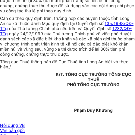
được trích để lại 30% (ba mươi phần trăm) số tiền lệ phí công
chứng, chứng thực thu được để sử dụng vào các nội dung chi phục
vụ công tác thu lệ phí theo quy định.
Căn cứ theo quy định trên, trường hợp các huyện thuộc tỉnh Long
An có xã thuộc danh Mục quy định tại Quyết định số
135/1998/QĐ-
TTg
của Thủ tướng Chính phủ nêu trên và Quyết định số
1232/QĐ-
TTg
ngày 24/12/1999 của Thủ tướng Chính phủ về việc phê duyệt
danh sách các xã đặc biệt khó khăn và các xã biên giới thuộc phạm
vi chương trình phát triển kinh tế xã hội các xã đặc biệt khó khăn
miền núi và vùng sâu, vùng xa thì được trích để lại 30% tiền phí
công chứng, chứng thực thu được.
Tổng cục Thuế thông báo để Cục Thuế tỉnh Long An biết và thực
hiện./.
K/T. TỔNG CỤC TRƯỞNG TỔNG CỤC
THUẾ
PHÓ TỔNG CỤC TRƯỞNG
Phạm Duy Khương
Nội dung VB
Văn bản gốc