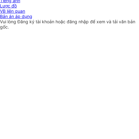
Tiếng anh
Lược đồ
VB liên quan
Bản án áp dụng
Vui lòng
Đăng ký
tài khoản hoặc
đăng nhập
để xem và tải văn bản
gốc.