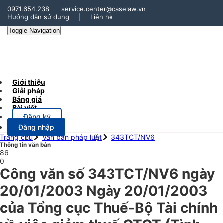
0971.654.238
service.center@caselaw.vn
Hướng dẫn sử dụng
|
Liên hệ
Toggle Navigation
Giới thiệu
Giải pháp
Bảng giá
Bài viết
Đăng ký
Đăng nhập
Trang chủ
Văn bản pháp luật
343TCT/NV6
Thông tin văn bản
86
0
Công văn số 343TCT/NV6 ngày
20/01/2003 Ngày 20/01/2003
của Tổng cục Thuế-Bộ Tài chính