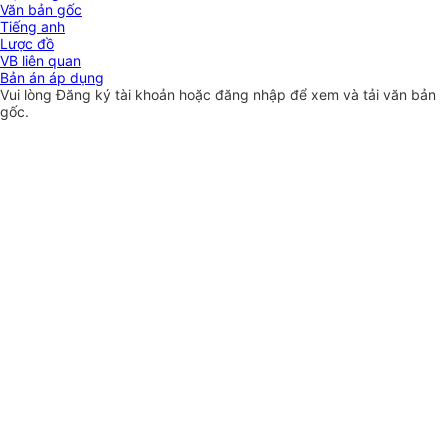
Văn bản gốc
Tiếng anh
Lược đồ
VB liên quan
Bản án áp dụng
Vui lòng
Đăng ký
tài khoản hoặc
đăng nhập
để xem và tải văn bản
gốc.