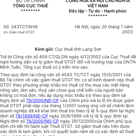
BỘ TÀI CHÍNH
CỘNG HOÀ XÃ HỘI CHỦ NGHĨA
TỔNG CỤC THUẾ
VIỆT NAM
********
Độc lập - Tự do - Hạnh phúc
********
Số: 343TCT/NV6
Hà Nội, ngày 20 tháng 1 năm
2003
V/v Giảm thuế GTGT.
Kính gửi:
Cục thuế tỉnh Lạng Sơn
Trả lời Công văn số 459 CT/QLDN ngày 4/12/2002 của Cục Thuế đề
nghị hướng dẫn xử lý giảm thuế GTGT đối với trường hợp của DNTN
Minh Tuấn, Tổng cục thuế có ý kiến như sau:
Theo quy định tại công văn số 4543 TC/TCT ngày 15/5/2001 của
Bộ Tài chính về việc giảm thuế GTGT thì: cơ sở kinh doanh nộp thuế
GTGT theo phương pháp khấu trừ thuế có thu mua các mặt hàng
nông sản, lâm sản, thuỷ sản chưa qua chế biến của người bán
không có hoá đơn, nếu áp dụng mức khấu trừ theo quy định tại
Nghị định số
79/2000/NĐ-CP
của Chính phủ mà bị lỗ thì được giảm
thuế GTGT phải nộp của tháng 1/2001 tương ứng với số chênh lệch
doanh nghiệp đã kê khai tính thuế trừ theo tỷ lệ % quy định tại Nghị
định số
78/1999/NĐ-CP
ngày 20/8/1999 với tỷ lệ % quy định tại
Nghị định số
79/2000/NĐ-CP
ngày 29/12/2000của Chính phủ quy
định chi tiết thi hành luật Thuế GTGT. Số giảm thuế nêu trên được
xác định là tạm giảm, khi có quyết toán năm sẽ có xác định số thuế