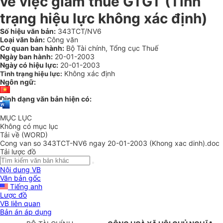
về việc giảm thuế GTGT (Tình
trạng hiệu lực không xác định)
Số hiệu văn bản:
343TCT/NV6
Loại văn bản:
Công văn
Cơ quan ban hành:
Bộ Tài chính, Tổng cục Thuế
Ngày ban hành:
20-01-2003
Ngày có hiệu lực:
20-01-2003
Không xác định
Tình trạng hiệu lực:
Ngôn ngữ:
Định dạng văn bản hiện có:
MỤC LỤC
Không có mục lục
Tải về (WORD)
Cong van so 343TCT-NV6 ngay 20-01-2003 (Khong xac dinh).doc
Tải lược đồ
Nội dung VB
Văn bản gốc
Tiếng anh
Lược đồ
VB liên quan
Bản án áp dụng