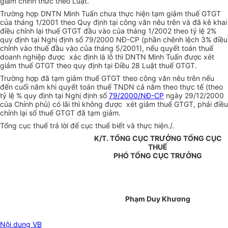
giảm chính thức theo Luật.”
Trường hợp DNTN Minh Tuấn chưa thực hiện tạm giảm thuế GTGT
của tháng 1/2001 theo Quy định tại công văn nêu trên và đã kê khai
điều chỉnh lại thuế GTGT đầu vào của tháng 1/2002 theo tỷ lệ 2%
quy định tại Nghị định số 79/2000 NĐ-CP (phần chênh lệch 3% điều
chỉnh vào thuế đầu vào của tháng 5/2001), nếu quyết toán thuế
doanh nghiệp được xác định là lỗ thì DNTN Minh Tuấn được xét
giảm thuế GTGT theo quy định tại Điều 28 Luật thuế GTGT.
Trường hợp đã tạm giảm thuế GTGT theo công văn nêu trên nếu
đến cuối năm khi quyết toán thuế TNDN cả năm theo thực tế (theo
tỷ lệ % quy định tại Nghị định số
79/2000/NĐ-CP
ngày 29/12/2000
của Chính phủ) có lãi thì không được xét giảm thuế GTGT, phải điều
chỉnh lại số thuế GTGT đã tạm giảm.
Tổng cục thuế trả lời để cục thuế biết và thực hiện./.
K/T. TỔNG CỤC TRƯỞNG TỔNG CỤC
THUẾ
PHÓ TỔNG CỤC TRƯỞNG
Phạm Duy Khương
Nội dung VB