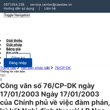
0971.654.238
service.center@caselaw.vn
Hướng dẫn sử dụng
|
Liên hệ
Toggle Navigation
Giới thiệu
Giải pháp
Bảng giá
Bài viết
Đăng ký
Đăng nhập
Trang chủ
Văn bản pháp luật
76/CP-DK
Thông tin văn bản
191
0
Công văn số 76/CP-DK ngày
17/01/2003 Ngày 17/01/2003
của Chính phủ về việc đàm phán,