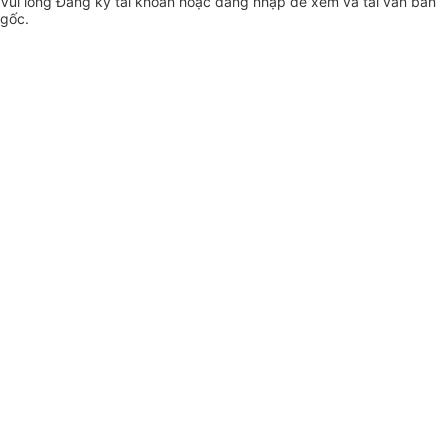
Vui lòng
Đăng ký
tài khoản hoặc
đăng nhập
để xem và tải văn bản
gốc.