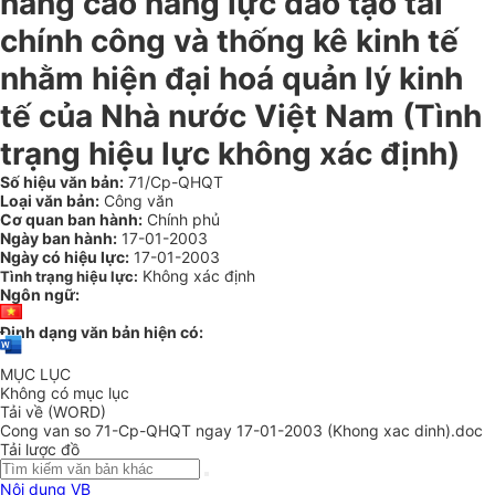
nâng cao năng lực đào tạo tài
chính công và thống kê kinh tế
nhằm hiện đại hoá quản lý kinh
tế của Nhà nước Việt Nam (Tình
trạng hiệu lực không xác định)
Số hiệu văn bản:
71/Cp-QHQT
Loại văn bản:
Công văn
Cơ quan ban hành:
Chính phủ
Ngày ban hành:
17-01-2003
Ngày có hiệu lực:
17-01-2003
Không xác định
Tình trạng hiệu lực:
Ngôn ngữ:
Định dạng văn bản hiện có:
MỤC LỤC
Không có mục lục
Tải về (WORD)
Cong van so 71-Cp-QHQT ngay 17-01-2003 (Khong xac dinh).doc
Tải lược đồ
Nội dung VB