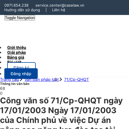
0971.654.238
service.center@caselaw.vn
Hướng dẫn sử dụng
|
Liên hệ
Toggle Navigation
Giới thiệu
Giải pháp
Bảng giá
Bài viết
Đăng ký
Đăng nhập
Trang chủ
Văn bản pháp luật
71/Cp-QHQT
Thông tin văn bản
68
0
Công văn số 71/Cp-QHQT ngày
17/01/2003 Ngày 17/01/2003
của Chính phủ về việc Dự án