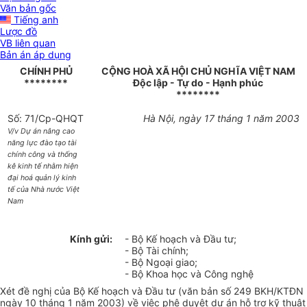
Văn bản gốc
Tiếng anh
Lược đồ
VB liên quan
Bản án áp dụng
CHÍNH PHỦ
CỘNG HOÀ XÃ HỘI CHỦ NGHĨA VIỆT NAM
********
Độc lập - Tự do - Hạnh phúc
********
Số: 71/Cp-QHQT
Hà Nội, ngày 17 tháng 1 năm 2003
V/v Dự án nâng cao
năng lực đào tạo tài
chính công và thống
kê kinh tế nhằm hiện
đại hoá quản lý kinh
tế của Nhà nước Việt
Nam
Kính gửi:
- Bộ Kế hoạch và Đầu tư;
- Bộ Tài chính;
- Bộ Ngoại giao;
- Bộ Khoa học và Công nghệ
Xét đề nghị của Bộ Kế hoạch và Đầu tư (văn bản số 249 BKH/KTĐN
ngày 10 tháng 1 năm 2003) về việc phê duyệt dự án hỗ trợ kỹ thuật