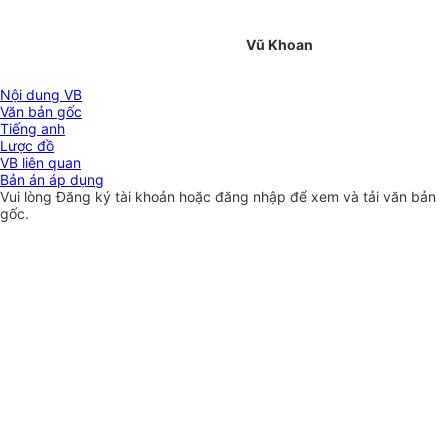
Vũ Khoan
Nội dung VB
Văn bản gốc
Tiếng anh
Lược đồ
VB liên quan
Bản án áp dụng
Vui lòng
Đăng ký
tài khoản hoặc
đăng nhập
để xem và tải văn bản
gốc.