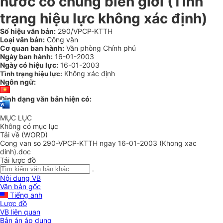
nước có chung biên giới (Tình
trạng hiệu lực không xác định)
Số hiệu văn bản:
290/VPCP-KTTH
Loại văn bản:
Công văn
Cơ quan ban hành:
Văn phòng Chính phủ
Ngày ban hành:
16-01-2003
Ngày có hiệu lực:
16-01-2003
Không xác định
Tình trạng hiệu lực:
Ngôn ngữ:
Định dạng văn bản hiện có:
MỤC LỤC
Không có mục lục
Tải về (WORD)
Cong van so 290-VPCP-KTTH ngay 16-01-2003 (Khong xac
dinh).doc
Tải lược đồ
Nội dung VB
Văn bản gốc
Tiếng anh
Lược đồ
VB liên quan
Bản án áp dụng