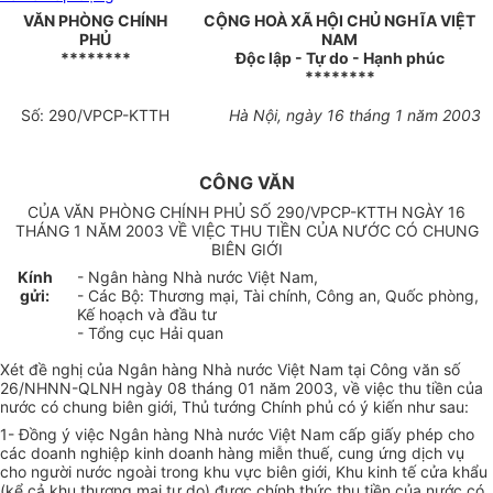
VĂN PHÒNG CHÍNH
CỘNG HOÀ XÃ HỘI CHỦ NGHĨA VIỆT
PHỦ
NAM
********
Độc lập - Tự do - Hạnh phúc
********
Số: 290/VPCP-KTTH
Hà Nội, ngày 16 tháng 1 năm 2003
CÔNG VĂN
CỦA VĂN PHÒNG CHÍNH PHỦ SỐ 290/VPCP-KTTH NGÀY 16
THÁNG 1 NĂM 2003 VỀ VIỆC THU TIỀN CỦA NƯỚC CÓ CHUNG
BIÊN GIỚI
Kính
- Ngân hàng Nhà nước Việt Nam,
gửi:
- Các Bộ: Thương mại, Tài chính, Công an, Quốc phòng,
Kế hoạch và đầu tư
- Tổng cục Hải quan
Xét đề nghị của Ngân hàng Nhà nước Việt Nam tại Công văn số
26/NHNN-QLNH ngày 08 tháng 01 năm 2003, về việc thu tiền của
nước có chung biên giới, Thủ tướng Chính phủ có ý kiến như sau:
1- Đồng ý việc Ngân hàng Nhà nước Việt Nam cấp giấy phép cho
các doanh nghiệp kinh doanh hàng miễn thuế, cung ứng dịch vụ
cho người nước ngoài trong khu vực biên giới, Khu kinh tế cửa khẩu
(kể cả khu thương mại tự do) được chính thức thu tiền của nước có