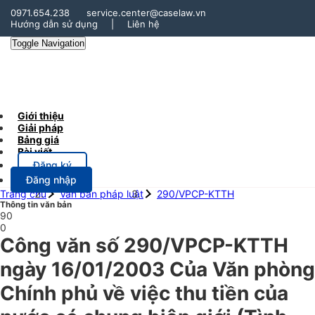
0971.654.238
service.center@caselaw.vn
Hướng dẫn sử dụng
|
Liên hệ
Toggle Navigation
Giới thiệu
Giải pháp
Bảng giá
Bài viết
Đăng ký
Đăng nhập
Trang chủ
Văn bản pháp luật
290/VPCP-KTTH
Thông tin văn bản
90
0
Công văn số 290/VPCP-KTTH
ngày 16/01/2003 Của Văn phòng
Chính phủ về việc thu tiền của