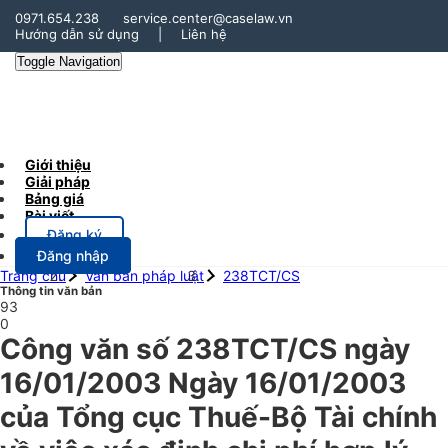
0971.654.238
service.center@caselaw.vn
Hướng dẫn sử dụng
|
Liên hệ
Toggle Navigation
Giới thiệu
Giải pháp
Bảng giá
Bài viết
Đăng ký
Đăng nhập
Trang chủ
Văn bản pháp luật
238TCT/CS
Thông tin văn bản
93
0
Công văn số 238TCT/CS ngày
16/01/2003 Ngày 16/01/2003
của Tổng cục Thuế-Bộ Tài chính