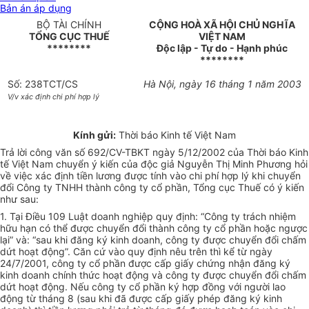
Bản án áp dụng
BỘ TÀI CHÍNH
CỘNG HOÀ XÃ HỘI CHỦ NGHĨA
TỔNG CỤC THUẾ
VIỆT NAM
********
Độc lập - Tự do - Hạnh phúc
********
Số: 238TCT/CS
Hà Nội, ngày 16 tháng 1 năm 2003
V/v xác định chi phí hợp lý
Kính gửi:
Thời báo Kinh tế Việt Nam
Trả lời công văn số 692/CV-TBKT ngày 5/12/2002 của Thời báo Kinh
tế Việt Nam chuyển ý kiến của độc giả Nguyễn Thị Minh Phương hỏi
về việc xác định tiền lương được tính vào chi phí hợp lý khi chuyển
đổi Công ty TNHH thành công ty cổ phần, Tổng cục Thuế có ý kiến
như sau:
1. Tại Điều 109 Luật doanh nghiệp quy định: “Công ty trách nhiệm
hữu hạn có thể được chuyển đổi thành công ty cổ phần hoặc ngược
lại” và: “sau khi đăng ký kinh doanh, công ty được chuyển đổi chấm
dứt hoạt động”. Căn cứ vào quy định nêu trên thì kể từ ngày
24/7/2001, công ty cổ phần được cấp giấy chứng nhận đăng ký
kinh doanh chính thức hoạt động và công ty được chuyển đổi chấm
dứt hoạt động. Nếu công ty cổ phần ký hợp đồng với người lao
động từ tháng 8 (sau khi đã được cấp giấy phép đăng ký kinh