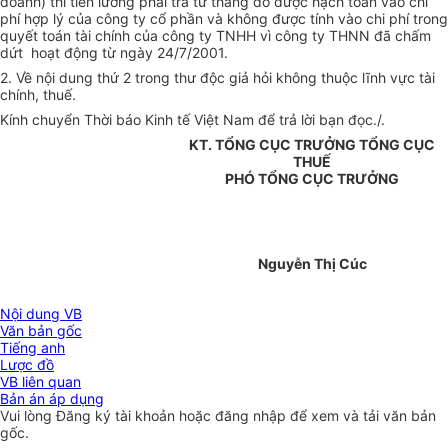
doanh) thì tiền lương phải trả từ tháng đó được hạch toán vào chi
phí hợp lý của công ty cổ phần và không được tính vào chi phí trong
quyết toán tài chính của công ty TNHH vì công ty THNN đã chấm
dứt hoạt động từ ngày 24/7/2001.
2. Về nội dung thứ 2 trong thư độc giả hỏi không thuộc lĩnh vực tài
chính, thuế.
Kính chuyển Thời báo Kinh tế Việt Nam để trả lời bạn đọc./.
KT. TỔNG CỤC TRƯỞNG TỔNG CỤC
THUẾ
PHÓ TỔNG CỤC TRƯỞNG
Nguyễn Thị Cúc
Nội dung VB
Văn bản gốc
Tiếng anh
Lược đồ
VB liên quan
Bản án áp dụng
Vui lòng
Đăng ký
tài khoản hoặc
đăng nhập
để xem và tải văn bản
gốc.