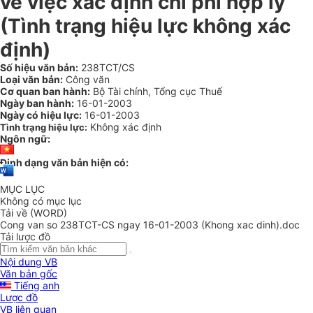
về việc xác định chi phí hợp lý
(Tình trạng hiệu lực không xác
định)
Số hiệu văn bản:
238TCT/CS
Loại văn bản:
Công văn
Cơ quan ban hành:
Bộ Tài chính, Tổng cục Thuế
Ngày ban hành:
16-01-2003
Ngày có hiệu lực:
16-01-2003
Không xác định
Tình trạng hiệu lực:
Ngôn ngữ:
Định dạng văn bản hiện có:
MỤC LỤC
Không có mục lục
Tải về (WORD)
Cong van so 238TCT-CS ngay 16-01-2003 (Khong xac dinh).doc
Tải lược đồ
Nội dung VB
Văn bản gốc
Tiếng anh
Lược đồ
VB liên quan