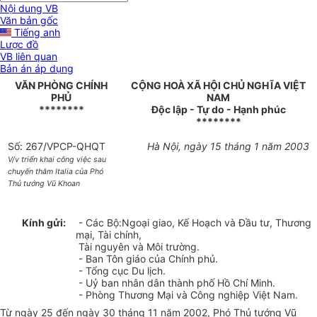
Nội dung VB
Văn bản gốc
Tiếng anh
Lược đồ
VB liên quan
Bản án áp dụng
VĂN PHÒNG CHÍNH
CỘNG HOÀ XÃ HỘI CHỦ NGHĨA VIỆT
PHỦ
NAM
********
Độc lập - Tự do - Hạnh phúc
********
Số: 267/VPCP-QHQT
Hà Nội, ngày 15 tháng 1 năm 2003
V/v triển khai công việc sau
chuyến thăm Italia của Phó
Thủ tướng Vũ Khoan
Kính gửi:
- Các Bộ:Ngoại giao, Kế Hoạch và Đầu tư, Thương
mại, Tài chính,
Tài nguyên và Môi trường.
- Ban Tôn giáo của Chính phủ.
- Tổng cục Du lịch.
- Uỷ ban nhân dân thành phố Hồ Chí Minh.
- Phòng Thương Mại và Công nghiệp Việt Nam.
Từ ngày 25 đến ngày 30 tháng 11 năm 2002, Phó Thủ tướng Vũ