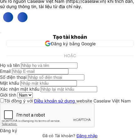
Ghi rõ nguồn Caselaw Việt Nam (
https://caselaw.vn
) khi trích dẫn,
sử dụng thông tin, tài liệu từ địa chỉ này.
Tạo tài khoản
Đăng ký bằng Google
HOẶC
Họ và tên
Email
Số điện thoại
Mật khẩu
Xác nhận mật khẩu
Giới tính
Tôi đồng ý với
Điều khoản sử dụng
website Caselaw Việt Nam
Đăng ký
Đã có Tài khoản?
Đăng nhập