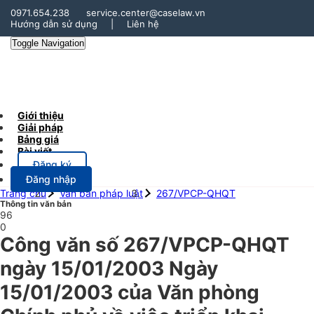
0971.654.238
service.center@caselaw.vn
Hướng dẫn sử dụng
|
Liên hệ
Toggle Navigation
Giới thiệu
Giải pháp
Bảng giá
Bài viết
Đăng ký
Đăng nhập
Trang chủ
Văn bản pháp luật
267/VPCP-QHQT
Thông tin văn bản
96
0
Công văn số 267/VPCP-QHQT
ngày 15/01/2003 Ngày
15/01/2003 của Văn phòng