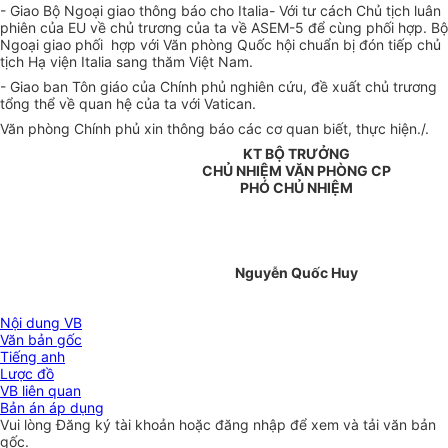
- Giao Bộ Ngoại giao thông báo cho Italia- Với tư cách Chủ tịch luân
phiên của EU về chủ trương của ta về ASEM-5 để cùng phối hợp. Bộ
Ngoại giao phối hợp với Văn phòng Quốc hội chuẩn bị đón tiếp chủ
tịch Hạ viện Italia sang thăm Việt Nam.
- Giao ban Tôn giáo của Chính phủ nghiên cứu, đề xuất chủ trương
tổng thể về quan hệ của ta với Vatican.
Văn phòng Chính phủ xin thông báo các cơ quan biết, thực hiện./.
KT BỘ TRƯỞNG
CHỦ NHIỆM VĂN PHÒNG CP
PHÓ CHỦ NHIỆM
Nguyễn Quốc Huy
Nội dung VB
Văn bản gốc
Tiếng anh
Lược đồ
VB liên quan
Bản án áp dụng
Vui lòng
Đăng ký
tài khoản hoặc
đăng nhập
để xem và tải văn bản
gốc.