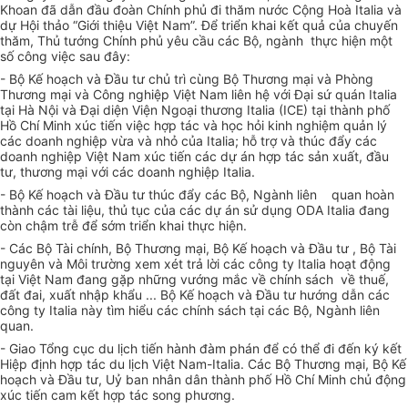
Khoan đã dẫn đầu đoàn Chính phủ đi thăm nước Cộng Hoà Italia và
dự Hội thảo “Giới thiệu Việt Nam”. Để triển khai kết quả của chuyến
thăm, Thủ tướng Chính phủ yêu cầu các Bộ, ngành thực hiện một
số công việc sau đây:
- Bộ Kế hoạch và Đầu tư chủ trì cùng Bộ Thương mại và Phòng
Thương mại và Công nghiệp Việt Nam liên hệ với Đại sứ quán Italia
tại Hà Nội và Đại diện Viện Ngoại thương Italia (ICE) tại thành phố
Hồ Chí Minh xúc tiến việc hợp tác và học hỏi kinh nghiệm quản lý
các doanh nghiệp vừa và nhỏ của Italia; hỗ trợ và thúc đẩy các
doanh nghiệp Việt Nam xúc tiến các dự án hợp tác sản xuất, đầu
tư, thương mại với các doanh nghiệp Italia.
- Bộ Kế hoạch và Đầu tư thúc đẩy các Bộ, Ngành liên quan hoàn
thành các tài liệu, thủ tục của các dự án sử dụng ODA Italia đang
còn chậm trễ để sớm triển khai thực hiện.
- Các Bộ Tài chính, Bộ Thương mại, Bộ Kế hoạch và Đầu tư , Bộ Tài
nguyên và Môi trường xem xét trả lời các công ty Italia hoạt động
tại Việt Nam đang gặp những vướng mắc về chính sách về thuế,
đất đai, xuất nhập khẩu ... Bộ Kế hoạch và Đầu tư hướng dẫn các
công ty Italia này tìm hiểu các chính sách tại các Bộ, Ngành liên
quan.
- Giao Tổng cục du lịch tiến hành đàm phán để có thể đi đến ký kết
Hiệp định hợp tác du lịch Việt Nam-Italia. Các Bộ Thương mại, Bộ Kế
hoạch và Đầu tư, Uỷ ban nhân dân thành phố Hồ Chí Minh chủ động
xúc tiến cam kết hợp tác song phương.