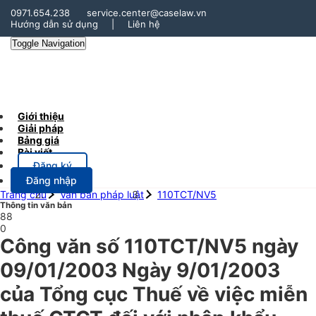
0971.654.238
service.center@caselaw.vn
Hướng dẫn sử dụng
|
Liên hệ
Toggle Navigation
Giới thiệu
Giải pháp
Bảng giá
Bài viết
Đăng ký
Đăng nhập
Trang chủ
Văn bản pháp luật
110TCT/NV5
Thông tin văn bản
88
0
Công văn số 110TCT/NV5 ngày
09/01/2003 Ngày 9/01/2003
của Tổng cục Thuế về việc miễn