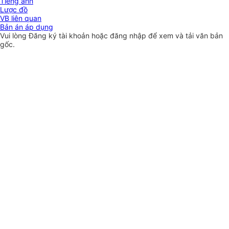
Tiếng anh
Lược đồ
VB liên quan
Bản án áp dụng
Vui lòng
Đăng ký
tài khoản hoặc
đăng nhập
để xem và tải văn bản
gốc.