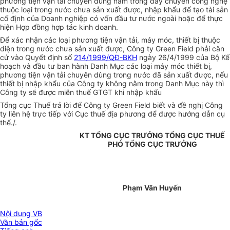
phương tiện vận tải chuyên dùng nằm trong dây chuyền công nghệ
thuộc loại trong nước chưa sản xuất được, nhập khẩu để tạo tài sản
cố định của Doanh nghiệp có vốn đầu tư nước ngoài hoặc để thực
hiện Hợp đồng hợp tác kinh doanh.
Để xác nhận các loại phương tiện vận tải, máy móc, thiết bị thuộc
diện trong nước chưa sản xuất được, Công ty Green Field phải căn
cứ vào Quyết định số
214/1999/QĐ-BKH
ngày 26/4/1999 của Bộ Kế
hoạch và đầu tư ban hành Danh Mục các loại máy móc thiết bị,
phương tiện vận tải chuyên dùng trong nước đã sản xuất được, nếu
thiết bị nhập khẩu của Công ty không nằm trong Danh Mục này thì
Công ty sẽ được miễn thuế GTGT khi nhập khẩu
Tổng cục Thuế trả lời để Công ty Green Field biết và đề nghị Công
ty liên hệ trực tiếp với Cục thuế địa phương để được hướng dẫn cụ
thể./.
KT TỔNG CỤC TRƯỞNG TỔNG CỤC THUẾ
PHÓ TỔNG CỤC TRƯỞNG
Phạm Văn Huyến
Nội dung VB
Văn bản gốc