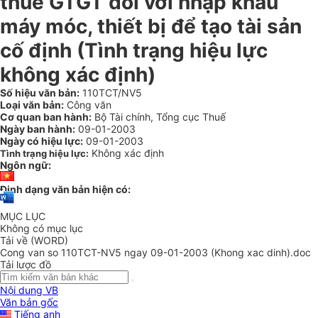
thuế GTGT đối với nhập khẩu
máy móc, thiết bị để tạo tài sản
cố định (Tình trạng hiệu lực
không xác định)
Số hiệu văn bản:
110TCT/NV5
Loại văn bản:
Công văn
Cơ quan ban hành:
Bộ Tài chính, Tổng cục Thuế
Ngày ban hành:
09-01-2003
Ngày có hiệu lực:
09-01-2003
Không xác định
Tình trạng hiệu lực:
Ngôn ngữ:
Định dạng văn bản hiện có:
MỤC LỤC
Không có mục lục
Tải về (WORD)
Cong van so 110TCT-NV5 ngay 09-01-2003 (Khong xac dinh).doc
Tải lược đồ
Nội dung VB
Văn bản gốc
Tiếng anh