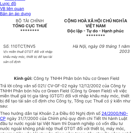
Lược đồ
VB liên quan
Bản án áp dụng
BỘ TÀI CHÍNH
CỘNG HOÀ XÃ HỘI CHỦ NGHĨA
TỔNG CỤC THUẾ
VIỆT NAM
********
Độc lập - Tự do - Hạnh phúc
********
Số: 110TCT/NV5
Hà Nội, ngày 09 tháng 1 năm
2003
V/v miễn thuế GTGT đối với nhập
khẩu máy móc, thiết bị để tạo tài
sản cố định
Kính gửi:
Công ty TNHH Phân bón hữu cơ Green Field
Trả lời công văn số 021/ CV-GF-02 ngày 12/12/2002 của Công ty
TNHH Phân bón hữu cơ Green Field (Công ty Green Field) về việc
miễn thuế giá trị gia tăng (GTGT) đối với nhập khẩu máy móc, thiết
bị để tạo tài sản cố định cho Công ty, Tổng cục Thuế có ý kiến như
sau:
Theo hướng dẫn tại Khoản 2.a Điều 60 Nghị định số
24/2000/NĐ-
CP
ngày 31/7/2000 của Chính phủ quy định chi Tiết thi hành Luật
đầu tư nước ngoài tại Việt Nam thì Doanh nghiệp có vốn đầu tư
nước ngoài không phải nộp thuế GTGT đối với thiết bị, máy móc,