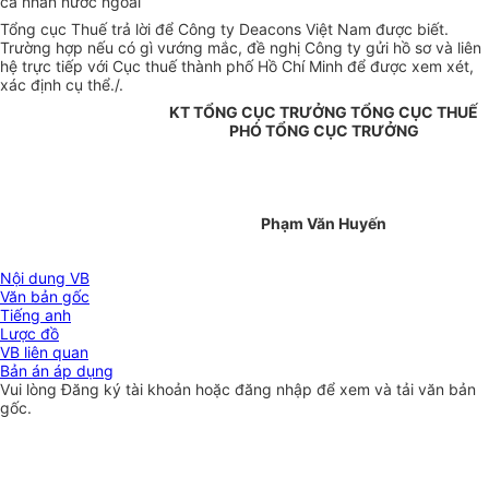
cá nhân nước ngoài
Tổng cục Thuế trả lời để Công ty Deacons Việt Nam được biết.
Trường hợp nếu có gì vướng mắc, đề nghị Công ty gửi hồ sơ và liên
hệ trực tiếp với Cục thuế thành phố Hồ Chí Minh để được xem xét,
xác định cụ thể./.
KT TỔNG CỤC TRƯỞNG TỔNG CỤC THUẾ
PHÓ TỔNG CỤC TRƯỞNG
Phạm Văn Huyến
Nội dung VB
Văn bản gốc
Tiếng anh
Lược đồ
VB liên quan
Bản án áp dụng
Vui lòng
Đăng ký
tài khoản hoặc
đăng nhập
để xem và tải văn bản
gốc.