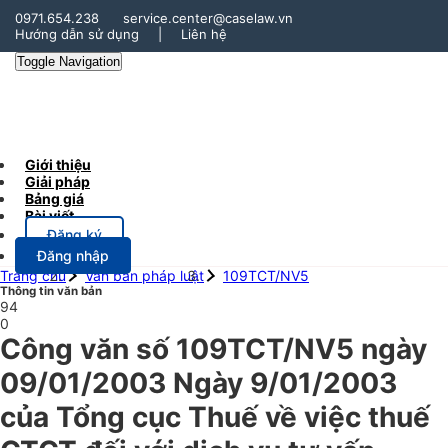
0971.654.238
service.center@caselaw.vn
Hướng dẫn sử dụng
|
Liên hệ
Toggle Navigation
Giới thiệu
Giải pháp
Bảng giá
Bài viết
Đăng ký
Đăng nhập
Trang chủ
Văn bản pháp luật
109TCT/NV5
Thông tin văn bản
94
0
Công văn số 109TCT/NV5 ngày
09/01/2003 Ngày 9/01/2003
của Tổng cục Thuế về việc thuế