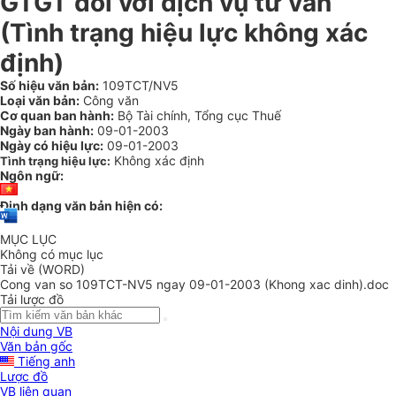
GTGT đối với dịch vụ tư vấn
(Tình trạng hiệu lực không xác
định)
Số hiệu văn bản:
109TCT/NV5
Loại văn bản:
Công văn
Cơ quan ban hành:
Bộ Tài chính, Tổng cục Thuế
Ngày ban hành:
09-01-2003
Ngày có hiệu lực:
09-01-2003
Không xác định
Tình trạng hiệu lực:
Ngôn ngữ:
Định dạng văn bản hiện có:
MỤC LỤC
Không có mục lục
Tải về (WORD)
Cong van so 109TCT-NV5 ngay 09-01-2003 (Khong xac dinh).doc
Tải lược đồ
Nội dung VB
Văn bản gốc
Tiếng anh
Lược đồ
VB liên quan