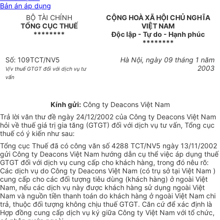
Bản án áp dụng
BỘ TÀI CHÍNH
CỘNG HOÀ XÃ HỘI CHỦ NGHĨA
TỔNG CỤC THUẾ
VIỆT NAM
********
Độc lập - Tự do - Hạnh phúc
********
Số: 109TCT/NV5
Hà Nội, ngày 09 tháng 1 năm
2003
V/v thuế GTGT đối với dịch vụ tư
vấn
Kính gửi:
Công ty Deacons Việt Nam
Trả lời văn thư đề ngày 24/12/2002 của Công ty Deacons Việt Nam
hỏi về thuế giá trị gia tăng (GTGT) đối với dịch vụ tư vấn, Tổng cục
thuế có ý kiến như sau:
Tổng cục Thuế đã có công văn số 4288 TCT/NV5 ngày 13/11/2002
gửi Công ty Deacons Việt Nam hướng dẫn cụ thể việc áp dụng thuế
GTGT đối với dịch vụ cung cấp cho khách hàng, trong đó nêu rõ:
Các dịch vụ do Công ty Deacons Việt Nam (có trụ sở tại Việt Nam )
cung cấp cho các đối tượng tiêu dùng (khách hàng) ở ngoài Việt
Nam, nếu các dịch vụ này được khách hàng sử dụng ngoài Việt
Nam và nguồn tiền thanh toán do khách hàng ở ngoài Việt Nam chi
trả, thuộc đối tượng không chịu thuế GTGT. Căn cứ để xác định là
Hợp đồng cung cấp dịch vụ ký giữa Công ty Việt Nam với tổ chức,