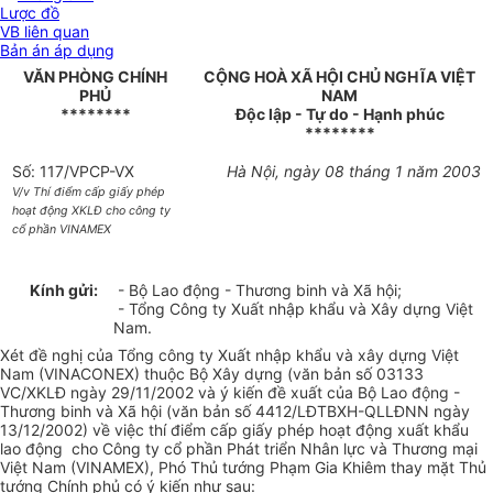
Lược đồ
VB liên quan
Bản án áp dụng
VĂN PHÒNG CHÍNH
CỘNG HOÀ XÃ HỘI CHỦ NGHĨA VIỆT
PHỦ
NAM
********
Độc lập - Tự do - Hạnh phúc
********
Số: 117/VPCP-VX
Hà Nội, ngày 08 tháng 1 năm 2003
V/v Thí điểm cấp giấy phép
hoạt động XKLĐ cho công ty
cổ phần VINAMEX
Kính gửi:
- Bộ Lao động - Thương binh và Xã hội;
- Tổng Công ty Xuất nhập khẩu và Xây dựng Việt
Nam.
Xét đề nghị của Tổng công ty Xuất nhập khẩu và xây dựng Việt
Nam (VINACONEX) thuộc Bộ Xây dựng (văn bản số 03133
VC/XKLĐ ngày 29/11/2002 và ý kiến đề xuất của Bộ Lao động -
Thương binh và Xã hội (văn bản số 4412/LĐTBXH-QLLĐNN ngày
13/12/2002) về việc thí điểm cấp giấy phép hoạt động xuất khẩu
lao động cho Công ty cổ phần Phát triển Nhân lực và Thương mại
Việt Nam (VINAMEX), Phó Thủ tướng Phạm Gia Khiêm thay mặt Thủ
tướng Chính phủ có ý kiến như sau: