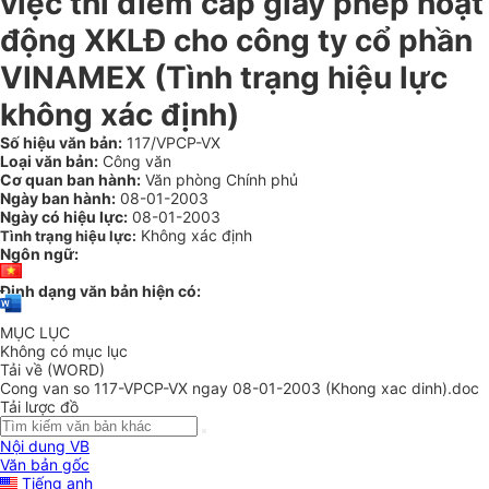
việc thí điểm cấp giấy phép hoạt
động XKLĐ cho công ty cổ phần
VINAMEX (Tình trạng hiệu lực
không xác định)
Số hiệu văn bản:
117/VPCP-VX
Loại văn bản:
Công văn
Cơ quan ban hành:
Văn phòng Chính phủ
Ngày ban hành:
08-01-2003
Ngày có hiệu lực:
08-01-2003
Không xác định
Tình trạng hiệu lực:
Ngôn ngữ:
Định dạng văn bản hiện có:
MỤC LỤC
Không có mục lục
Tải về (WORD)
Cong van so 117-VPCP-VX ngay 08-01-2003 (Khong xac dinh).doc
Tải lược đồ
Nội dung VB
Văn bản gốc
Tiếng anh