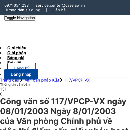
0971.654.238
service.center@caselaw.vn
Hướng dẫn sử dụng
|
Liên hệ
Toggle Navigation
Giới thiệu
Giải pháp
Bảng giá
Bài viết
Đăng ký
Đăng nhập
Trang chủ
Văn bản pháp luật
117/VPCP-VX
Thông tin văn bản
131
0
Công văn số 117/VPCP-VX ngày
08/01/2003 Ngày 8/01/2003
của Văn phòng Chính phủ về