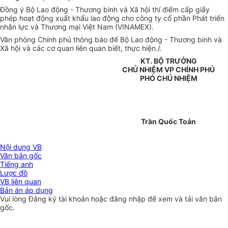
Đồng ý Bộ Lao động - Thương binh và Xã hội thí điểm cấp giấy
phép hoạt động xuất khẩu lao động cho công ty cổ phần Phát triển
nhân lực và Thương mại Việt Nam (VINAMEX).
Văn phòng Chính phủ thông báo để Bộ Lao động - Thương binh và
Xã hội và các cơ quan liên quan biết, thực hiện./.
KT. BỘ TRƯỞNG
CHỦ NHIỆM VP CHÍNH PHỦ
PHÓ CHỦ NHIỆM
Trần Quốc Toản
Nội dung VB
Văn bản gốc
Tiếng anh
Lược đồ
VB liên quan
Bản án áp dụng
Vui lòng
Đăng ký
tài khoản hoặc
đăng nhập
để xem và tải văn bản
gốc.