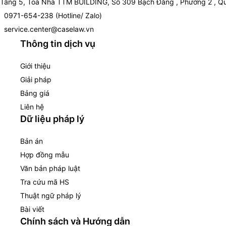
Tầng 5, Toà Nhà TTM BUILDING, Số 309 Bạch Đằng , Phường 2 , Qu
0971-654-238 (Hotline/ Zalo)
service.center@caselaw.vn
Thông tin dịch vụ
Giới thiệu
Giải pháp
Bảng giá
Liên hệ
Dữ liệu pháp lý
Bản án
Hợp đồng mẫu
Văn bản pháp luật
Tra cứu mã HS
Thuật ngữ pháp lý
Bài viết
Chính sách và Hướng dẫn