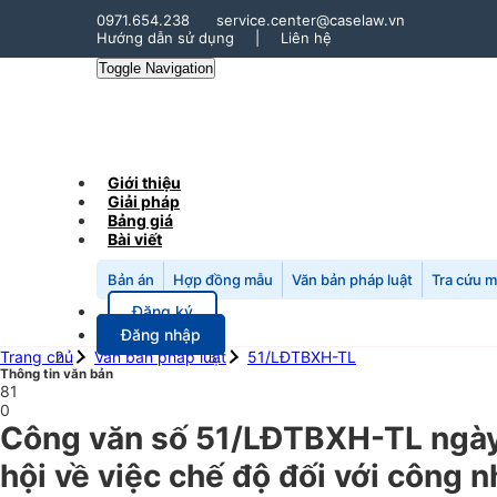
0971.654.238
service.center@caselaw.vn
Hướng dẫn sử dụng
|
Liên hệ
Toggle Navigation
Giới thiệu
Giải pháp
Bảng giá
Bài viết
Bản án
Hợp đồng mẫu
Văn bản pháp luật
Tra cứu 
Đăng ký
Đăng nhập
Trang chủ
Văn bản pháp luật
51/LĐTBXH-TL
Thông tin văn bản
81
0
Công văn số 51/LĐTBXH-TL ngày
hội về việc chế độ đối với công 