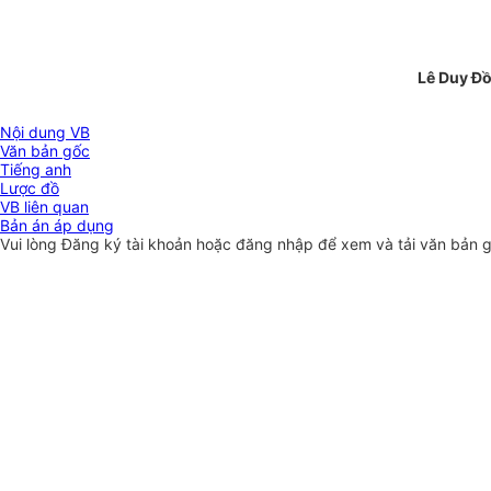
Lê Duy Đ
Nội dung VB
Văn bản gốc
Tiếng anh
Lược đồ
VB liên quan
Bản án áp dụng
Vui lòng
Đăng ký
tài khoản hoặc
đăng nhập
để xem và tải văn bản 