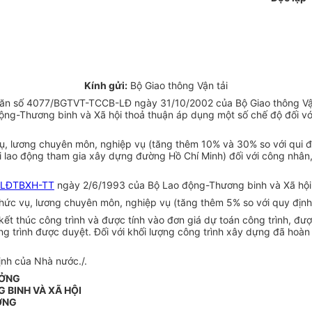
Kính gửi:
Bộ Giao thông Vận tải
 số 4077/BGTVT-TCCB-LĐ ngày 31/10/2002 của Bộ Giao thông Vận tải 
-Thương binh và Xã hội thoả thuận áp dụng một số chế độ đối với 
ụ, lương chuyên môn, nghiệp vụ (tăng thêm 10% và 30% so với qui đ
 lao động tham gia xây dựng đường Hồ Chí Minh) đối với công nhân,
/LĐTBXH-TT
ngày 2/6/1993 của Bộ Lao động-Thương binh và Xã hội 
chức vụ, lương chuyên môn, nghiệp vụ (tăng thêm 5% so với quy định
t thúc công trình và được tính vào đơn giá dự toán công trình, được
g trình được duyệt. Đối với khối lượng công trình xây dựng đã hoà
ịnh của Nhà nước./.
ƯỞNG
 BINH VÀ XÃ HỘI
ỞNG