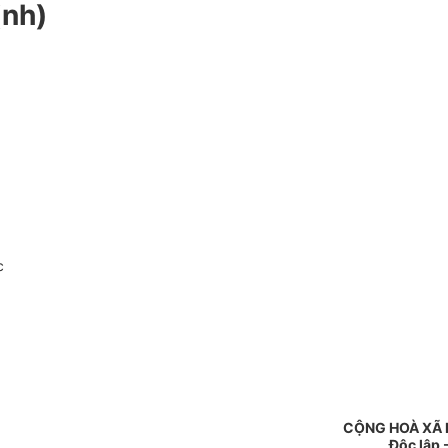
ịnh)
c
CỘNG HOÀ XÃ 
Độc lập 