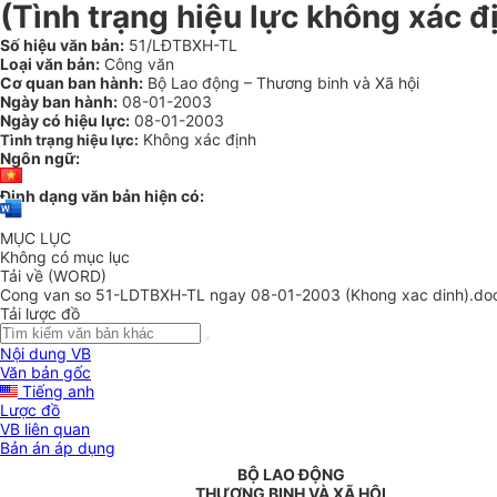
(Tình trạng hiệu lực không xác đ
Số hiệu văn bản:
51/LĐTBXH-TL
Loại văn bản:
Công văn
Cơ quan ban hành:
Bộ Lao động – Thương binh và Xã hội
Ngày ban hành:
08-01-2003
Ngày có hiệu lực:
08-01-2003
Không xác định
Tình trạng hiệu lực:
Ngôn ngữ:
Định dạng văn bản hiện có:
MỤC LỤC
Không có mục lục
Tải về (WORD)
Cong van so 51-LDTBXH-TL ngay 08-01-2003 (Khong xac dinh).do
Tải lược đồ
Nội dung VB
Văn bản gốc
Tiếng anh
Lược đồ
VB liên quan
Bản án áp dụng
BỘ LAO ĐỘNG
THƯƠNG BINH VÀ XÃ HỘI