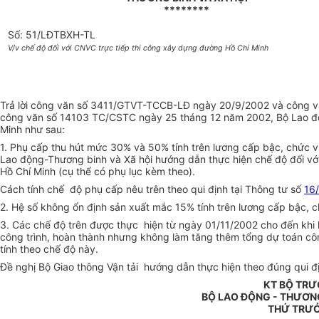
********
Số: 51/LĐTBXH-TL
V/v chế độ đối với CNVC trực tiếp thi công xây dựng đường Hồ Chí Minh
Trả lời công văn số 3411/GTVT-TCCB-LĐ ngày 20/9/2002 và công văn
công văn số 14103 TC/CSTC ngày 25 tháng 12 năm 2002, Bộ Lao động
Minh như sau:
1. Phụ cấp thu hút mức 30% và 50% tính trên lương cấp bậc, chức v
Lao động-Thương binh và Xã hội hướng dẫn thực hiện chế độ đối với
Hồ Chí Minh (cụ thể có phụ lục kèm theo).
Cách tính chế độ phụ cấp nêu trên theo qui định tại Thông tư số
16
2. Hệ số không ổn định sản xuất mắc 15% tính trên lương cấp bậc, 
3. Các chế độ trên được thực hiện từ ngày 01/11/2002 cho đến khi kế
công trình, hoàn thành nhưng không làm tăng thêm tổng dự toán côn
tính theo chế độ này.
Đề nghị Bộ Giao thông Vận tải hướng dẫn thực hiện theo đúng qui đ
KT BỘ TR
BỘ LAO ĐỘNG - THƯƠNG
THỨ TRƯ