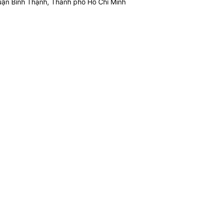
ận Bình Thạnh, Thành phố Hồ Chí Minh