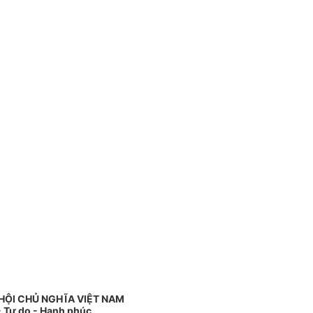
HỘI CHỦ NGHĨA VIỆT NAM
- Tự do - Hạnh phúc