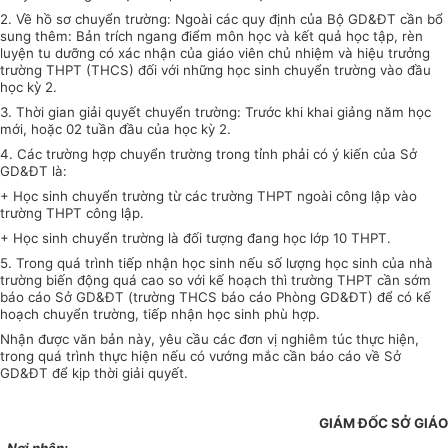
2. Về hồ sơ chuyển trường: Ngoài các quy định của Bộ GD&ĐT cần bổ
sung thêm: Bản trích ngang điểm môn học và kết quả học tập, rèn
luyện tu dưỡng có xác nhận của giáo viên chủ nhiệm và hiệu trưởng
trường THPT (THCS) đối với những học sinh chuyển trường vào đầu
học kỳ 2.
3. Thời gian giải quyết chuyển trường: Trước khi khai giảng năm học
mới, hoặc 02 tuần đầu của học kỳ 2.
4. Các trường hợp chuyển trường trong tỉnh phải có ý kiến của Sở
GD&ĐT là:
+ Học sinh chuyển trường từ các trường THPT ngoài công lập vào
trường THPT công lập.
+ Học sinh chuyển trường là đối tượng đang học lớp 10 THPT.
5. Trong quá trình tiếp nhận học sinh nếu số lượng học sinh của nhà
trường biến động quá cao so với kế hoạch thì trường THPT cần sớm
báo cáo Sở GD&ĐT (trường THCS báo cáo Phòng GD&ĐT) để có kế
hoạch chuyển trường, tiếp nhận học sinh phù hợp.
Nhận được văn bản này, yêu cầu các đơn vị nghiêm túc thực hiện,
trong quá trình thực hiện nếu có vướng mắc cần báo cáo về Sở
GD&ĐT để kịp thời giải quyết.
GIÁM ĐỐC SỞ GIÁO