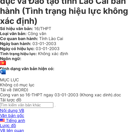
dục và Đào tạo tỉnh Lào Cai ban
hành (Tình trạng hiệu lực không
xác định)
Số hiệu văn bản:
16/THPT
Loại văn bản:
Công văn
Cơ quan ban hành:
Tỉnh Lào Cai
Ngày ban hành:
03-01-2003
Ngày có hiệu lực:
03-01-2003
Không xác định
Tình trạng hiệu lực:
Ngôn ngữ:
Định dạng văn bản hiện có:
MỤC LỤC
Không có mục lục
Tải về (WORD)
Cong van so 16-THPT ngay 03-01-2003 (Khong xac dinh).doc
Tải lược đồ
Nội dung VB
Văn bản gốc
Tiếng anh
Lược đồ
VB liên quan