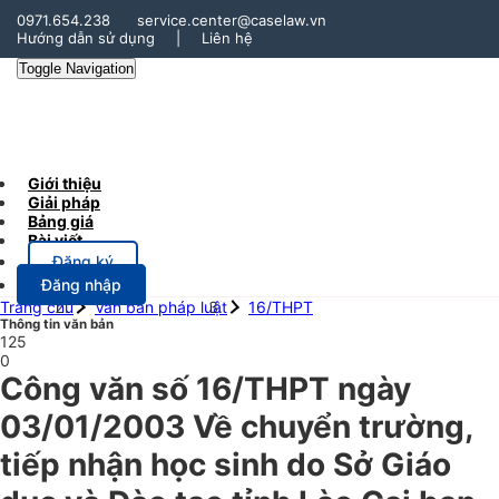
0971.654.238
service.center@caselaw.vn
Hướng dẫn sử dụng
|
Liên hệ
Toggle Navigation
Giới thiệu
Giải pháp
Bảng giá
Bài viết
Đăng ký
Đăng nhập
Trang chủ
Văn bản pháp luật
16/THPT
Thông tin văn bản
125
0
Công văn số 16/THPT ngày
03/01/2003 Về chuyển trường,
tiếp nhận học sinh do Sở Giáo