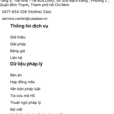
Tầng 5, Toà Nhà TTM BUILDING, Số 309 Bạch Đằng , Phường 2 ,
Quận Bình Thạnh, Thành phố Hồ Chí Minh
0971-654-238 (Hotline/ Zalo)
service.center@caselaw.vn
Thông tin dịch vụ
Giới thiệu
Giải pháp
Bảng giá
Liên hệ
Dữ liệu pháp lý
Bản án
Hợp đồng mẫu
Văn bản pháp luật
Tra cứu mã HS
Thuật ngữ pháp lý
Bài viết