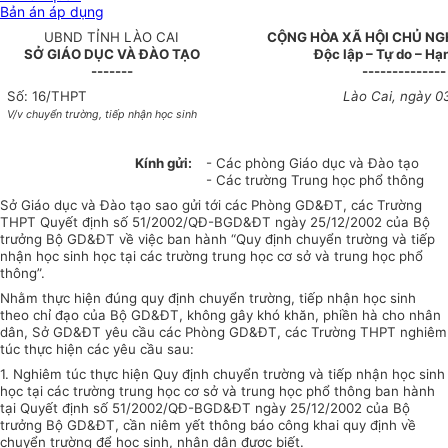
Bản án áp dụng
UBND TỈNH LÀO CAI
CỘNG HÒA XÃ HỘI CHỦ NG
SỞ GIÁO DỤC VÀ ĐÀO TẠO
Độc lập – Tự do – Hạ
-------
--------------
Số: 16/THPT
Lào Cai, ngày 0
V/v chuyển trường, tiếp nhận học sinh
Kính gửi:
- Các phòng Giáo dục và Đào tạo
- Các trường Trung học phổ thông
Sở Giáo dục và Đào tạo sao gửi tới các Phòng GD&ĐT, các Trường
THPT Quyết định số 51/2002/QĐ-BGD&ĐT ngày 25/12/2002 của Bộ
trưởng Bộ GD&ĐT về việc ban hành “Quy định chuyển trường và tiếp
nhận học sinh học tại các trường trung học cơ sở và trung học phổ
thông”.
Nhằm thực hiện đúng quy định chuyển trường, tiếp nhận học sinh
theo chỉ đạo của Bộ GD&ĐT, không gây khó khăn, phiền hà cho nhân
dân, Sở GD&ĐT yêu cầu các Phòng GD&ĐT, các Trường THPT nghiêm
túc thực hiện các yêu cầu sau:
1. Nghiêm túc thực hiện Quy định chuyển trường và tiếp nhận học sinh
học tại các trường trung học cơ sở và trung học phổ thông ban hành
tại Quyết định số 51/2002/QĐ-BGD&ĐT ngày 25/12/2002 của Bộ
trưởng Bộ GD&ĐT, cần niêm yết thông báo công khai quy định về
chuyển trường để học sinh, nhân dân được biết.