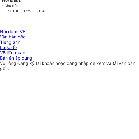
Nơi nhận:
- Như trên;
- Lưu: THPT, T.tra, TH, HC.
Nội dung VB
Văn bản gốc
Tiếng anh
Lược đồ
VB liên quan
Bản án áp dụng
Vui lòng
Đăng ký
tài khoản hoặc
đăng nhập
để xem và tải văn bản
gốc.