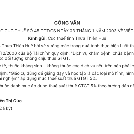
CÔNG VĂN
NG CỤC THUẾ SỐ 45 TCT/CS NGÀY 03 THÁNG 1 NĂM 2003 VỀ VIỆ
Kính gửi:
Cục thuế tỉnh Thừa Thiên Huế
Thừa Thiên Huế hỏi về vướng mắc trong quá trình thực hiện Luật th
12/2000 của Bộ Tài chính quy định: "Dịch vụ khám bệnh, chữa bệnh,
ộc đối tượng không chịu thuế GTGT.
tê, thuốc kháng sinh... không thuộc các dịch vụ nêu trên nên phải 
ịnh: "Giáo cụ dùng để giảng dạy và học tập là các loại mô hình, hì
 thí nghiệm" áp dụng mức thuế suất thuế GTGT 5%.
 thuộc danh mục áp dụng thuế suất thuế GTGT 5% theo hướng dẫn n
ễn Thị Cúc
Đã ký)