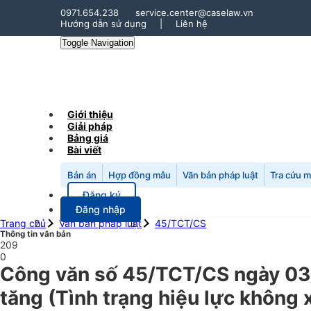
0971.654.238
service.center@caselaw.vn
Hướng dẫn sử dụng
|
Liên hệ
Toggle Navigation
Giới thiệu
Giải pháp
Bảng giá
Bài viết
Bản án
Hợp đồng mẫu
Văn bản pháp luật
Tra cứu 
Đăng ký
Đăng nhập
Trang chủ
Văn bản pháp luật
45/TCT/CS
Thông tin văn bản
209
0
Công văn số 45/TCT/CS ngày 03/0
tăng (Tình trạng hiệu lực không 