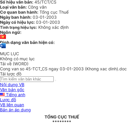
Số hiệu văn bản:
45/TCT/CS
Loại văn bản:
Công văn
Cơ quan ban hành:
Tổng cục Thuế
Ngày ban hành:
03-01-2003
Ngày có hiệu lực:
03-01-2003
Không xác định
Tình trạng hiệu lực:
Ngôn ngữ:
Định dạng văn bản hiện có:
MỤC LỤC
Không có mục lục
Tải về (WORD)
Cong van so 45-TCT_CS ngay 03-01-2003 (Khong xac dinh).doc
Tải lược đồ
Nội dung VB
Văn bản gốc
Tiếng anh
Lược đồ
VB liên quan
Bản án áp dụng
TỔNG CỤC THUẾ
********