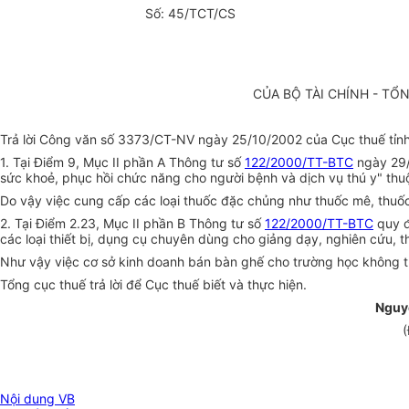
Số: 45/TCT/CS
CỦA BỘ TÀI CHÍNH - TỔ
Trả lời Công văn số 3373/CT-NV ngày 25/10/2002 của Cục thuế tỉnh 
1. Tại Điểm 9, Mục II phần A Thông tư số
122/2000/TT-BTC
ngày 29/
sức khoẻ, phục hồi chức năng cho người bệnh và dịch vụ thú y" thu
Do vậy việc cung cấp các loại thuốc đặc chủng như thuốc mê, thuốc 
2. Tại Điểm 2.23, Mục II phần B Thông tư số
122/2000/TT-BTC
quy đ
các loại thiết bị, dụng cụ chuyên dùng cho giảng dạy, nghiên cứu,
Như vậy việc cơ sở kinh doanh bán bàn ghế cho trường học không
Tổng cục thuế trả lời để Cục thuế biết và thực hiện.
Nguy
(
Nội dung VB