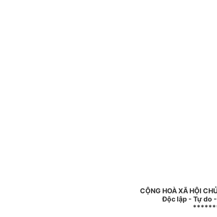
CỘNG HOÀ XÃ HỘI CHỦ
Độc lập - Tự do 
******