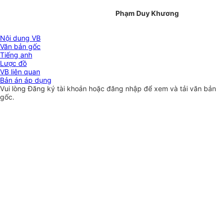
Phạm Duy Khương
Nội dung VB
Văn bản gốc
Tiếng anh
Lược đồ
VB liên quan
Bản án áp dụng
Vui lòng
Đăng ký
tài khoản hoặc
đăng nhập
để xem và tải văn bản
gốc.