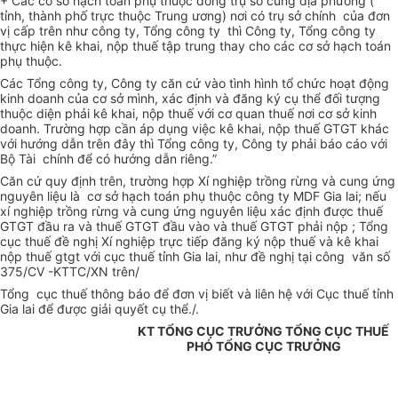
+ Các cơ sở hạch toán phụ thuộc đóng trụ sở cùng địa phương (
tỉnh, thành phố trực thuộc Trung ương) nơi có trụ sở chính của đơn
vị cấp trên như công ty, Tổng công ty thì Công ty, Tổng công ty
thực hiện kê khai, nộp thuế tập trung thay cho các cơ sở hạch toán
phụ thuộc.
Các Tổng công ty, Công ty căn cứ vào tình hình tổ chức hoạt động
kinh doanh của cơ sở mình, xác định và đăng ký cụ thể đối tượng
thuộc diện phải kê khai, nộp thuế với cơ quan thuế nơi cơ sở kinh
doanh. Trường hợp cần áp dụng việc kê khai, nộp thuế GTGT khác
với hướng dẫn trên đây thì Tổng công ty, Công ty phải báo cáo với
Bộ Tài chính để có hướng dẫn riêng.”
Căn cứ quy định trên, trường hợp Xí nghiệp trồng rừng và cung ứng
nguyên liệu là cơ sở hạch toán phụ thuộc công ty MDF Gia lai; nếu
xí nghiệp trồng rừng và cung ứng nguyên liệu xác định được thuế
GTGT đầu ra và thuế GTGT đầu vào và thuế GTGT phải nộp ; Tổng
cục thuế đề nghị Xí nghiệp trực tiếp đăng ký nộp thuế và kê khai
nộp thuế gtgt với cục thuế tỉnh Gia lai, như đề nghị tại công văn số
375/CV -KTTC/XN trên/
Tổng cục thuế thông báo để đơn vị biết và liên hệ với Cục thuế tỉnh
Gia lai để được giải quyết cụ thể./.
KT TỔNG CỤC TRƯỞNG TỔNG CỤC THUẾ
PHÓ TỔNG CỤC TRƯỞNG