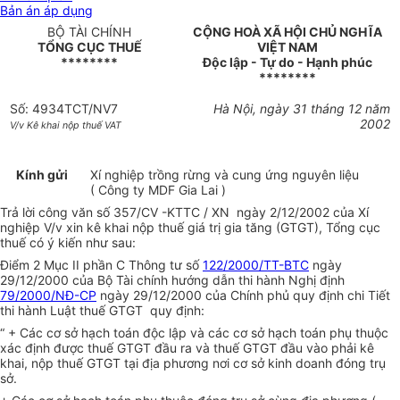
Bản án áp dụng
BỘ TÀI CHÍNH
CỘNG HOÀ XÃ HỘI CHỦ NGHĨA
TỔNG CỤC THUẾ
VIỆT NAM
********
Độc lập - Tự do - Hạnh phúc
********
Số: 4934TCT/NV7
Hà Nội, ngày 31 tháng 12 năm
2002
V/v Kê khai nộp thuế VAT
Kính gửi
Xí nghiệp trồng rừng và cung ứng nguyên liệu
( Công ty MDF Gia Lai )
Trả lời công văn số 357/CV -KTTC / XN ngày 2/12/2002 của Xí
nghiệp V/v xin kê khai nộp thuế giá trị gia tăng (GTGT), Tổng cục
thuế có ý kiến như sau:
Điểm 2 Mục II phần C Thông tư số
122/2000/TT-BTC
ngày
29/12/2000 của Bộ Tài chính hướng dẫn thi hành Nghị định
79/2000/NĐ-CP
ngày 29/12/2000 của Chính phủ quy định chi Tiết
thi hành Luật thuế GTGT quy định:
“ + Các cơ sở hạch toán độc lập và các cơ sở hạch toán phụ thuộc
xác định được thuế GTGT đầu ra và thuế GTGT đầu vào phải kê
khai, nộp thuế GTGT tại địa phương nơi cơ sở kinh doanh đóng trụ
sở.