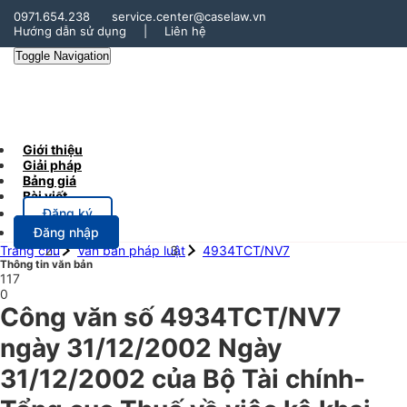
0971.654.238
service.center@caselaw.vn
Hướng dẫn sử dụng
|
Liên hệ
Toggle Navigation
Giới thiệu
Giải pháp
Bảng giá
Bài viết
Đăng ký
Đăng nhập
Trang chủ
Văn bản pháp luật
4934TCT/NV7
Thông tin văn bản
117
0
Công văn số 4934TCT/NV7
ngày 31/12/2002 Ngày
31/12/2002 của Bộ Tài chính-