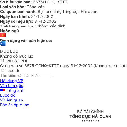
Số hiệu văn bản:
6675/TCHQ-KTTT
Loại văn bản:
Công văn
Cơ quan ban hành:
Bộ Tài chính, Tổng cục Hải quan
Ngày ban hành:
31-12-2002
Ngày có hiệu lực:
31-12-2002
Không xác định
Tình trạng hiệu lực:
Ngôn ngữ:
Định dạng văn bản hiện có:
MỤC LỤC
Không có mục lục
Tải về (WORD)
Cong van so 6675-TCHQ-KTTT ngay 31-12-2002 (Khong xac dinh)
Tải lược đồ
Nội dung VB
Văn bản gốc
Tiếng anh
Lược đồ
VB liên quan
Bản án áp dụng
BỘ TÀI CHÍNH
TỔNG CỤC HẢI QUAN
********