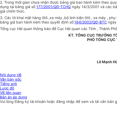
2. Trong thời gian chưa nhận được bảng giá ban hành kèm theo quy
dụng tại bảng giá số
177/2001/QĐ-TCHQ
ngày 14/3/2001 và các bản
giá chính thức.
3. Các tờ khai mặt hàng ôtô ,xe máy ,bộ linh kiện ôtô , xe máy , p
bảng giá ban hành kèm theo quyết định số:
164/2002/QĐ-BTC
ngày 
Tổng cục Hải quan thông báo để Cục Hải quan các Tỉnh , Thành Phố 
KT. TỔNG CỤC TRƯỞNG T
PHÓ TỔNG CỤC
Lê Mạnh H
Nội dung VB
Văn bản gốc
Tiếng anh
Lược đồ
VB liên quan
Bản án áp dụng
Vui lòng
Đăng ký
tài khoản hoặc
đăng nhập
để xem và tải văn bản 