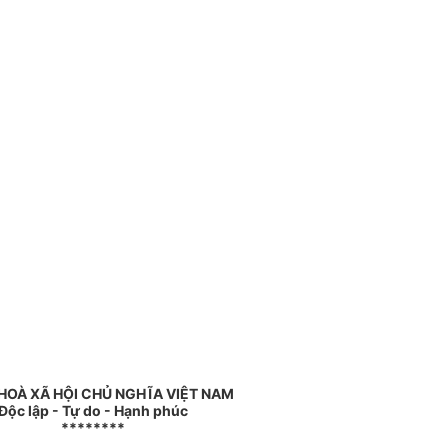
HOÀ XÃ HỘI CHỦ NGHĨA VIỆT NAM
Độc lập - Tự do - Hạnh phúc
********