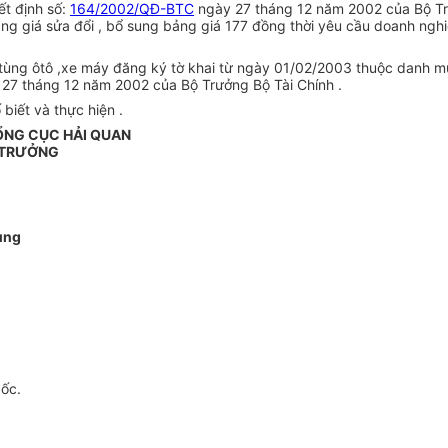
ết định số:
164/2002/QĐ-BTC
ngày 27 tháng 12 năm 2002 của Bộ Trư
g giá sửa đổi , bổ sung bảng giá 177 đồng thời yêu cầu doanh nghi
hụ tùng ôtô ,xe máy đăng ký tờ khai từ ngày 01/02/2003 thuộc danh m
27 tháng 12 năm 2002 của Bộ Trưởng Bộ Tài Chính .
biết và thực hiện .
ỔNG CỤC HẢI QUAN
 TRƯỞNG
ùng
gốc.