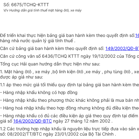
Số: 6675/TCHQ-KTTT
V/v Hướng dẫn giá tính thuế mặt hàng ôtô, xe máy
Để triển khai thực hiện bảng giá ban hành kèm theo quyết định số:
1
hàng nhà nước quản lý giá tính thuế .
Căn cứ bảng giá ban hành kèm theo quyết định số:
149/2002/QĐ-B
Căn cứ công văn số 6436/TCHQ KTTT ngày 19/12/2002 của Tổng cục
Tổng cục Hải quan hướng dẫn thực hiện như sau:
1. Mặt hàng ôtô , xe máy ,bộ linh kiện ôtô ,xe máy , phụ tùng ôtô
được áp giá như sau:
1.1 áp theo mức giá tối thiểu quy định tại bảng giá ban hành kèm th
- Hàng nhập khẩu không có hợp đồng
- Hàng nhập khẩu theo phương thức khác không phải là mua bán như
- Hàng hoá nhập khẩu theo hợp đồng nhưng không đủ điều kiện theo
- Hàng nhập khẩu có đủ các điều kiện áp giá theo quy định tại điể
giá số
164/2002/QĐ-BTC
ngày 27 tháng 12 năm 2002 .
1.2 Các trường hợp nhập khẩu là nguyên liệu trực tiếp đưa vào sản 
số: 08/2002/TT/BTC ngày 23/01/2002 của Bộ Tài Chính .