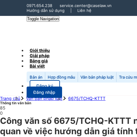
0971.654.238
service.center@caselaw.vn
Hướng dẫn sử dụng
|
Liên hệ
Toggle Navigation
Giới thiệu
Giải pháp
Bảng giá
Bài viết
Bản án
Hợp đồng mẫu
Văn bản pháp luật
Tra cứu 
Đăng ký
Đăng nhập
Trang chủ
Văn bản pháp luật
6675/TCHQ-KTTT
Thông tin văn bản
85
0
Công văn số 6675/TCHQ-KTTT ng
quan về việc hướng dẫn giá tính 