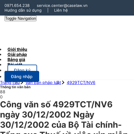
0971.654.238
service.center@caselaw.vn
Hướng dẫn sử dụng
|
Liên hệ
Toggle Navigation
Giới thiệu
Giải pháp
Bảng giá
Bài viết
Đăng ký
Đăng nhập
Trang chủ
Văn bản pháp luật
4929TCT/NV6
Thông tin văn bản
88
0
Công văn số 4929TCT/NV6
ngày 30/12/2002 Ngày
30/12/2002 của Bộ Tài chính-