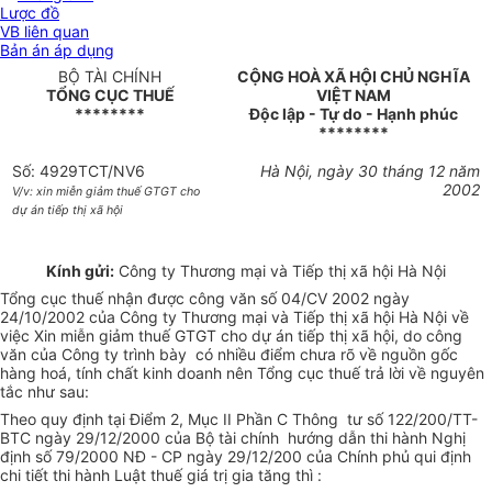
Lược đồ
VB liên quan
Bản án áp dụng
BỘ TÀI CHÍNH
CỘNG HOÀ XÃ HỘI CHỦ NGHĨA
TỔNG CỤC THUẾ
VIỆT NAM
********
Độc lập - Tự do - Hạnh phúc
********
Số: 4929TCT/NV6
Hà Nội, ngày 30 tháng 12 năm
2002
V/v: xin miễn giảm thuế GTGT cho
dự án tiếp thị xã hội
Kính gửi:
Công ty Thương mại và Tiếp thị xã hội Hà Nội
Tổng cục thuế nhận được công văn số 04/CV 2002 ngày
24/10/2002 của Công ty Thương mại và Tiếp thị xã hội Hà Nội về
việc Xin miễn giảm thuế GTGT cho dự án tiếp thị xã hội, do công
văn của Công ty trình bày có nhiều điểm chưa rõ về nguồn gốc
hàng hoá, tính chất kinh doanh nên Tổng cục thuế trả lời về nguyên
tắc như sau:
Theo quy định tại Điểm 2, Mục II Phần C Thông tư số 122/200/TT-
BTC ngày 29/12/2000 của Bộ tài chính hướng dẫn thi hành Nghị
định số 79/2000 NĐ - CP ngày 29/12/200 của Chính phủ qui định
chi tiết thi hành Luật thuế giá trị gia tăng thì :