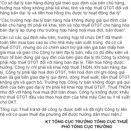
“Cơ sở đại lý bán hàng đúng giá theo quy định của bên chủ hàng,
hưởng hoa hồng không phải kê khai, tính và nộp thuế GTGT đối với
hàng bán đại lý và tiền hoa hồng thu được từ hoạt động đại lý”.
“Các trường hợp đại lý bán hàng hóa không đúng giá qui định của
bên chủ hàng thì phải kê khai, tính và nộp thuế GTGT cho hàng hóa
bán đại lý áp dụng như trường hợp hàng hoá mua đứt, bán đoạn”.
Căn cứ các qui định nêu trên, trường hợp tổ chức DKT đã thanh
toán tiền mua bao cao su cho nhà máy sản xuất trong đó có cả
thuế GTGT, nhưng do có chính sách trợ giá nên giá bán thấp hơn
giá mua và giao cho Công ty làm đại lý bán, nếu có đủ điều kiện và
thực tế bán đúng giá quy điịn của bên giao đại lý thì Công ty không
phải nộp thuế GTGT đối với hàng bán đại lý. Tiền hoa hồng được
hưởng, Công ty chỉ phải kê khai nộp thuế TNDN. Khi bán hàng đại
lý, Công ty phải lập hoá đơn GTGT, trên hoá đơn chỉ ghi dòng giá
bán (là giá bên giao đại lý qui định), dòng thuế suất, tiền thuế GTGT
không ghi và gạch bỏ. Trường hợp Công ty bán không đúgn giá qui
định của bên gao đại lý thi phải kê khai nộp thuế GTGT. Thuế TNDN
như đối với hàng hoá mua đứt bán đoạn. Công ty không được khấu
trừ thuế GTGT đầu vào theo hoá đơn của Nhà máy Cao su Y tế xuất
cho DKT.
Tổng cục Thuế trả lời để công ty được biết và đề nghị Công ty liên
hệ với cơ quan thuế địa phương để được hướng dẫn thực hiện./.
KT TỔNG CỤC TRƯỞNG TỔNG CỤC THUẾ
PHÓ TỔNG CỤC TRƯỞNG