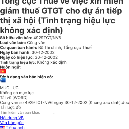
Tổng cục Thuế về việc xin miễn
giảm thuế GTGT cho dự án tiếp
thị xã hội (Tình trạng hiệu lực
không xác định)
Số hiệu văn bản:
4929TCT/NV6
Loại văn bản:
Công văn
Cơ quan ban hành:
Bộ Tài chính, Tổng cục Thuế
Ngày ban hành:
30-12-2002
Ngày có hiệu lực:
30-12-2002
Không xác định
Tình trạng hiệu lực:
Ngôn ngữ:
Định dạng văn bản hiện có:
MỤC LỤC
Không có mục lục
Tải về (WORD)
Cong van so 4929TCT-NV6 ngay 30-12-2002 (Khong xac dinh).doc
Tải lược đồ
Nội dung VB
Văn bản gốc
Tiếng anh