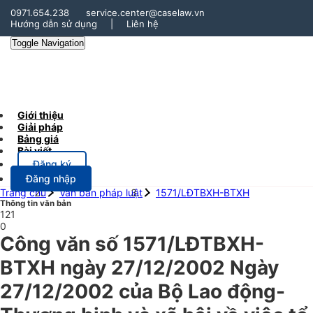
0971.654.238
service.center@caselaw.vn
Hướng dẫn sử dụng
|
Liên hệ
Toggle Navigation
Giới thiệu
Giải pháp
Bảng giá
Bài viết
Đăng ký
Đăng nhập
Trang chủ
Văn bản pháp luật
1571/LĐTBXH-BTXH
Thông tin văn bản
121
0
Công văn số 1571/LĐTBXH-
BTXH ngày 27/12/2002 Ngày
27/12/2002 của Bộ Lao động-