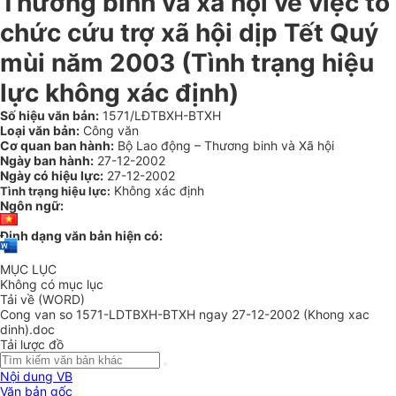
Thương binh và xã hội về việc tổ
chức cứu trợ xã hội dịp Tết Quý
mùi năm 2003 (Tình trạng hiệu
lực không xác định)
Số hiệu văn bản:
1571/LĐTBXH-BTXH
Loại văn bản:
Công văn
Cơ quan ban hành:
Bộ Lao động – Thương binh và Xã hội
Ngày ban hành:
27-12-2002
Ngày có hiệu lực:
27-12-2002
Không xác định
Tình trạng hiệu lực:
Ngôn ngữ:
Định dạng văn bản hiện có:
MỤC LỤC
Không có mục lục
Tải về (WORD)
Cong van so 1571-LDTBXH-BTXH ngay 27-12-2002 (Khong xac
dinh).doc
Tải lược đồ
Nội dung VB
Văn bản gốc