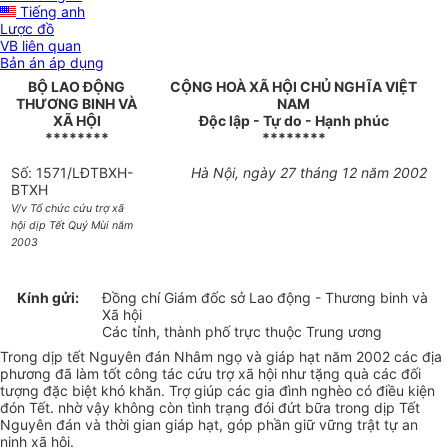
Tiếng anh
Lược đồ
VB liên quan
Bản án áp dụng
BỘ LAO ĐỘNG
CỘNG HOÀ XÃ HỘI CHỦ NGHĨA VIỆT
THƯƠNG BINH VÀ
NAM
XÃ HỘI
Độc lập - Tự do - Hạnh phúc
********
********
Số: 1571/LĐTBXH-
Hà Nội, ngày 27 tháng 12 năm 2002
BTXH
V/v Tổ chức cứu trợ xã
hội dịp Tết Quý Mùi năm
2003
Kính gửi:
Đồng chí Giám đốc sở Lao động - Thương binh và
Xã hội
Các tỉnh, thành phố trực thuộc Trung ương
Trong dịp tết Nguyên đán Nhâm ngọ và giáp hạt năm 2002 các địa
phương đã làm tốt công tác cứu trợ xã hội như tặng quà các đối
tượng đặc biệt khó khăn. Trợ giúp các gia đình nghèo có điều kiện
đón Tết. nhờ vậy không còn tình trạng đói đứt bữa trong dịp Tết
Nguyên đán và thời gian giáp hạt, góp phần giữ vững trật tự an
ninh xã hội.