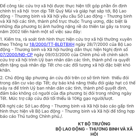
Để công tác cứu trợ xã hội được thực hiện tốt góp phần ổn định
chính trị xã hội tron dịp Tết Quý Mùi và giáp hạt sắp tới, Bộ Lao
động - Thương binh và Xã hội yêu cầu Sở Lao động - Thương binh
và Xã hội các tỉnh, thành phố trực thuộc Trung ương, đặc biệt là
những địa phương bị ảnh hưởng nặng nề do thiên tai gây ra trong
năm 2002 tiến hành một số việc sau đây:
1. Kiểm tra, rà soát tình hình thực hiện cứu trợ xã hội thường xuyên
theo Thông tư
18/2000/TT-BLĐTBXH
ngày 28/7/2000 của Bộ Lao
động - Thương binh và Xã hội hướng dẫn thực hiện Nghị định số
07/2000/NĐ-CP
ngày 09/03/2000 của Chính phủ về chính sách
cứu trợ xã hội trình Uỷ ban nhân dân các tỉnh, thành phố ra quyết
định tặng quà nhân dịp Tết cho các đối tượng xã hội đặc biệt khó
khăn.
2. Chủ động lập phương án cứu đói trên cơ sở tình hình thiếu đói
trong dân cư vào dịp Tết; dự báo khả năng thiếu đói giáp hạt có thể
xảy ra để trình Uỷ ban nhân dân các tỉnh, thành phố quyết định,
đảm bảo không có người của địa phương bị đói trong những ngày
Tết. Mức trợ cấp cứu đói tối thiểu là 10Kg gạo người/lượt.
Đề nghị các Sở Lao động - Thương binh và Xã hội báo cáo gấp tình
hình thực hiện về Bộ Lao động - Thương binh và Xã hội để tổng hợp
báo cáo Thủ tướng Chính phủ./.
KT BỘ TRƯỞNG
BỘ LAO ĐỘNG - THƯƠNG BINH VÀ XÃ
HỘI