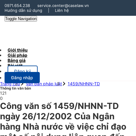
0971.654.238
service.center@caselaw.vn
Hướng dẫn sử dụng
|
Liên hệ
Toggle Navigation
Giới thiệu
Giải pháp
Bảng giá
Bài viết
Đăng ký
Đăng nhập
Trang chủ
Văn bản pháp luật
1459/NHNN-TD
Thông tin văn bản
121
0
Công văn số 1459/NHNN-TD
ngày 26/12/2002 Của Ngân
hàng Nhà nước về việc chỉ đạo