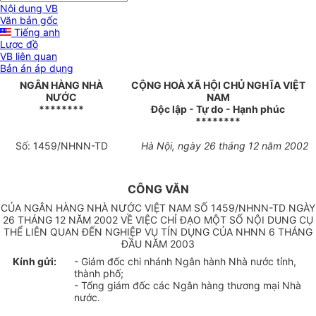
Nội dung VB
Văn bản gốc
Tiếng anh
Lược đồ
VB liên quan
Bản án áp dụng
NGÂN HÀNG NHÀ
CỘNG HOÀ XÃ HỘI CHỦ NGHĨA VIỆT
NƯỚC
NAM
********
Độc lập - Tự do - Hạnh phúc
********
Số: 1459/NHNN-TD
Hà Nội, ngày 26 tháng 12 năm 2002
CÔNG VĂN
CỦA NGÂN HÀNG NHÀ NƯỚC VIỆT NAM SỐ 1459/NHNN-TD NGÀY
26 THÁNG 12 NĂM 2002 VỀ VIỆC CHỈ ĐẠO MỘT SỐ NỘI DUNG CỤ
THỂ LIÊN QUAN ĐẾN NGHIỆP VỤ TÍN DỤNG CỦA NHNN 6 THÁNG
ĐẦU NĂM 2003
Kính gửi:
- Giám đốc chi nhánh Ngân hành Nhà nước tỉnh,
thành phố;
- Tổng giám đốc các Ngân hàng thương mại Nhà
nước.