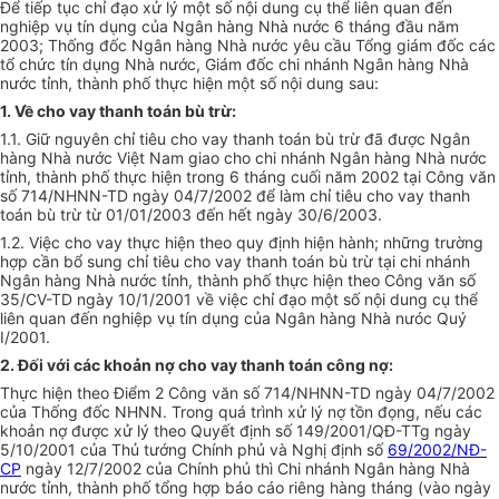
Để tiếp tục chỉ đạo xử lý một số nội dung cụ thể liên quan đến
nghiệp vụ tín dụng của Ngân hàng Nhà nước 6 tháng đầu năm
2003; Thống đốc Ngân hàng Nhà nước yêu cầu Tổng giám đốc các
tổ chức tín dụng Nhà nước, Giám đốc chi nhánh Ngân hàng Nhà
nước tỉnh, thành phố thực hiện một số nội dung sau:
1. Về cho vay thanh toán bù trừ:
1.1. Giữ nguyên chỉ tiêu cho vay thanh toán bù trừ đã được Ngân
hàng Nhà nước Việt Nam giao cho chi nhánh Ngân hàng Nhà nước
tỉnh, thành phố thực hiện trong 6 tháng cuối năm 2002 tại Công văn
số 714/NHNN-TD ngày 04/7/2002 để làm chỉ tiêu cho vay thanh
toán bù trừ từ 01/01/2003 đến hết ngày 30/6/2003.
1.2. Việc cho vay thực hiện theo quy định hiện hành; những trường
hợp cần bổ sung chỉ tiêu cho vay thanh toán bù trừ tại chi nhánh
Ngân hàng Nhà nước tỉnh, thành phố thực hiện theo Công văn số
35/CV-TD ngày 10/1/2001 về việc chỉ đạo một số nội dung cụ thể
liên quan đến nghiệp vụ tín dụng của Ngân hàng Nhà nưóc Quý
I/2001.
2. Đối với các khoản nợ cho vay thanh toán công nợ:
Thực hiện theo Điểm 2 Công văn số 714/NHNN-TD ngày 04/7/2002
của Thống đốc NHNN. Trong quá trình xử lý nợ tồn đọng, nếu các
khoản nợ được xử lý theo Quyết định số 149/2001/QĐ-TTg ngày
5/10/2001 của Thủ tướng Chính phủ và Nghị định số
69/2002/NĐ-
CP
ngày 12/7/2002 của Chính phủ thì Chi nhánh Ngân hàng Nhà
nước tỉnh, thành phố tổng hợp báo cáo riêng hàng tháng (vào ngày