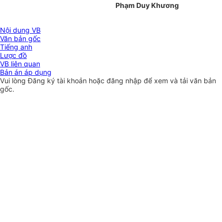
Phạm Duy Khương
Nội dung VB
Văn bản gốc
Tiếng anh
Lược đồ
VB liên quan
Bản án áp dụng
Vui lòng
Đăng ký
tài khoản hoặc
đăng nhập
để xem và tải văn bản
gốc.