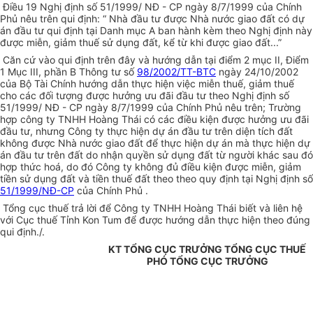
Điều 19 Nghị định số 51/1999/ NĐ - CP ngày 8/7/1999 của Chính
Phủ nêu trên qui định: “ Nhà đầu tư được Nhà nước giao đất có dự
án đầu tư qui định tại Danh mục A ban hành kèm theo Nghị định này
được miễn, giảm thuế sử dụng đất, kể từ khi được giao đất...”
Căn cứ vào qui định trên đây và hướng dẫn tại điểm 2 mục II, Điểm
1 Mục III, phần B Thông tư số
98/2002/TT-BTC
ngày 24/10/2002
của Bộ Tài Chính hướng dẫn thực hiện việc miễn thuế, giảm thuế
cho các đối tượng được hưởng ưu đãi đầu tư theo Nghị định số
51/1999/ NĐ - CP ngày 8/7/1999 của Chính Phủ nêu trên; Trường
hợp công ty TNHH Hoàng Thái có các điều kiện được hưởng ưu đãi
đầu tư, nhưng Công ty thực hiện dự án đầu tư trên diện tích đất
không được Nhà nước giao đất để thực hiện dự án mà thực hiện dự
án đầu tư trên đất do nhận quyền sử dụng đất từ người khác sau đó
hợp thức hoá, do đó Công ty không đủ điều kiện được miễn, giảm
tiền sử dụng đất và tiền thuế đất theo theo quy định tại Nghị định số
51/1999/NĐ-CP
của Chính Phủ .
Tổng cục thuế trả lời để Công ty TNHH Hoàng Thái biết và liên hệ
với Cục thuế Tỉnh Kon Tum để được hướng dẫn thực hiện theo đúng
qui định./.
KT TỔNG CỤC TRƯỞNG TỔNG CỤC THUẾ
PHÓ TỔNG CỤC TRƯỞNG