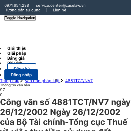
0971.654.238
service.center@caselaw.vn
Hướng dẫn sử dụng
|
Liên hệ
Toggle Navigation
Giới thiệu
Giải pháp
Bảng giá
Bài viết
Đăng ký
Đăng nhập
Trang chủ
Văn bản pháp luật
4881TCT/NV7
Thông tin văn bản
97
0
Công văn số 4881TCT/NV7 ngày
26/12/2002 Ngày 26/12/2002
của Bộ Tài chính-Tổng cục Thuế