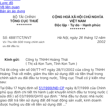
Lược đồ
VB liên quan
Bản án áp dụng
BỘ TÀI CHÍNH
CỘNG HOÀ XÃ HỘI CHỦ NGHĨA
TỔNG CỤC THUẾ
VIỆT NAM
********
Độc lập - Tự do - Hạnh phúc
********
Số: 4881TCT/NV7
Hà Nội, ngày 26 tháng 12 năm
2002
V/v Thu tiền SDĐ trong chính sách
ưu đãi đầu tư.
Kính gửi:
Công ty TNHH Hoàng Thái
( Thị xã Kon Tum, Tỉnh Kon Tum )
Trả lời công văn số 09/TT-HT ngày 28/11/2002 của công ty TNHH
Hoàng Thái về miễn, giảm thu tiền sử dụng đất và tiền thuế trong
chính sách ưu đãi đầu tư trong nước, Tổng cục Thuế có ý kiến như
sau:
Tại Điều 17 Nghị định số
51/1999/NĐ-CP
ngày 8/7/1999 của Chính
phủ quy định chi tiết thi hành Luật khuyến khích đầu tư trong nước (
sửa đổi ) số 03/1999/QH10 qui định: “ Nhà đầu tư được nhà nước
giao đất trả tiền sử dụng đất để hoạt động sản xuất, kinh doanh
được hưởng ưu đãi về tiền sử dụng đất ...”