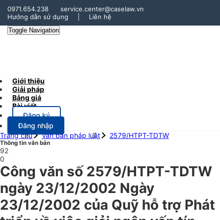
0971.654.238
service.center@caselaw.vn
Hướng dẫn sử dụng
|
Liên hệ
Toggle Navigation
Giới thiệu
Giải pháp
Bảng giá
Bài viết
Đăng ký
Đăng nhập
Trang chủ
Văn bản pháp luật
2579/HTPT-TDTW
Thông tin văn bản
92
0
Công văn số 2579/HTPT-TDTW
ngày 23/12/2002 Ngày
23/12/2002 của Quỹ hỗ trợ Phát