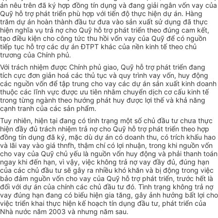
án nêu trên đã ký hợp đồng tín dụng và đang giải ngân vốn vay của
Quỹ hỗ trợ phát triển phù hợp với tiến độ thực hiện dự án. Hàng
trăm dự án hoàn thành đầu tư đưa vào sản xuất sử dụng đã thực
hiện nghĩa vụ trả nợ cho Quỹ hỗ trợ phát triển theo đúng cam kết,
tạo điều kiện cho công tức thu hồi vốn vay của Quỹ để có nguồn
tiếp tục hỗ trợ các dự án ĐTPT khác của nền kinh tế theo chủ
trương của Chính phủ.
Với trách nhiệm được Chính phủ giao, Quỹ hỗ trợ phát triển đang
tích cực đơn giản hoá các thủ tục và quy trình vay vốn, huy động
các nguồn vốn để tập trung cho vay các dự án sản xuất kinh doanh
thuộc các lĩnh vực được ưu tiên nhằm chuyển dịch cơ cấu kinh tế
trong từng ngành theo hướng phát huy được lợi thế và khả năng
cạnh tranh của các sản phẩm.
Tuy nhiên, hiện tại đang có tình trạng một số chủ đầu tư chưa thực
hiện đầy đủ trách nhiệm trả nợ cho Quỹ hỗ trợ phát triển theo hợp
đồng tín dụng đã ký, mặc dù dự án có doanh thu, có trích khấu hao
và lãi vay vào giá thnfh, thậm chí có lợi nhuận, trong khi nguồn vốn
cho vay của Quỹ chủ yếu là nguồn vốn huy động và phải thanh toán
ngay khi đến hạn, vì vậy, việc không trả nợ vay đầy đủ, đúng hạn
của các chủ đầu tư sẽ gây ra nhiều khó khăn và bị động trong việc
bảo đảm nguồn vốn cho vay của Quỹ hỗ trợ phát triển, trước hết là
đối với dự án của chính các chủ đầu tư đó. Tình trạng không trả nợ
vay đúng hạn đang có biểu hiện gia tăng, gây ảnh hưởng bất lợi cho
việc triển khai thực hiện kế hoạch tín dụng đầu tư, phát triển của
Nhà nước năm 2003 và nhưng năm sau.