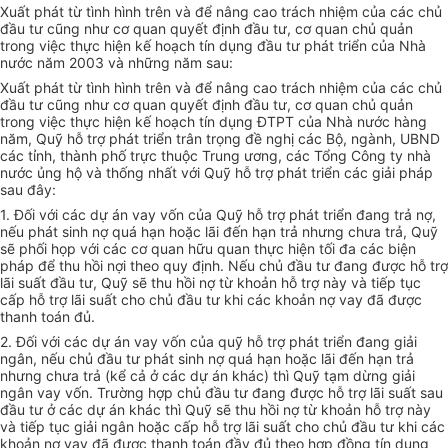
Xuất phát từ tình hình trên và để nâng cao trách nhiệm của các chủ
đầu tư cũng như cơ quan quyết định đầu tư, cơ quan chủ quản
trong việc thực hiện kế hoạch tín dụng đầu tư phát triển của Nhà
nước năm 2003 và những năm sau:
Xuất phát từ tình hình trên và để nâng cao trách nhiệm của các chủ
đầu tư cũng như cơ quan quyết định đầu tư, cơ quan chủ quản
trong việc thực hiện kế hoạch tín dụng ĐTPT của Nhà nước hàng
năm, Quỹ hỗ trợ phát triển trân trọng đề nghị các Bộ, ngành, UBND
các tỉnh, thành phố trực thuộc Trung ương, các Tổng Công ty nhà
nước ủng hộ và thống nhất với Quỹ hỗ trợ phát triển các giải pháp
sau đây:
1. Đối với các dự án vay vốn của Quỹ hỗ trợ phát triển đang trả nợ,
nếu phát sinh nợ quá hạn hoặc lãi đến hạn trả nhưng chưa trả, Quỹ
sẽ phối họp với các cơ quan hữu quan thực hiện tối đa các biện
pháp để thu hồi nợi theo quy định. Nếu chủ đầu tư đang được hỗ trợ
lãi suất đầu tư, Quỹ sẽ thu hồi nợ từ khoản hỗ trợ này và tiếp tục
cấp hỗ trợ lãi suất cho chủ đầu tư khi các khoản nợ vay đã được
thanh toán đủ.
2. Đối với các dự án vay vốn của quỹ hỗ trợ phát triển đang giải
ngân, nếu chủ đầu tư phát sinh nợ quá hạn hoặc lãi đến hạn trả
nhưng chưa trả (kể cả ở các dự án khác) thì Quỹ tạm dừng giải
ngân vay vốn. Trường hợp chủ đầu tư đang được hỗ trợ lãi suất sau
đầu tư ở các dự án khác thì Quỹ sẽ thu hồi nợ từ khoản hỗ trợ này
và tiếp tục giải ngân hoặc cấp hỗ trợ lãi suất cho chủ đầu tư khi các
khoản nợ vay đã được thanh toán đầy đủ theo hợp đồng tín dụng