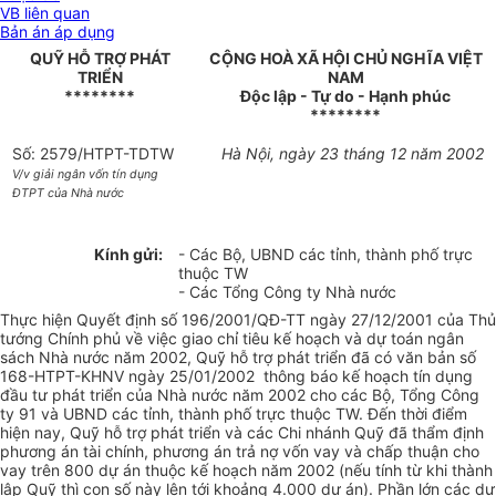
VB liên quan
Bản án áp dụng
QUỸ HỖ TRỢ PHÁT
CỘNG HOÀ XÃ HỘI CHỦ NGHĨA VIỆT
TRIỂN
NAM
********
Độc lập - Tự do - Hạnh phúc
********
Số: 2579/HTPT-TDTW
Hà Nội, ngày 23 tháng 12 năm 2002
V/v giải ngân vốn tín dụng
ĐTPT của Nhà nước
Kính gửi:
- Các Bộ, UBND các tỉnh, thành phố trực
thuộc TW
- Các Tổng Công ty Nhà nước
Thực hiện Quyết định số 196/2001/QĐ-TT ngày 27/12/2001 của Thủ
tướng Chính phủ về việc giao chỉ tiêu kế hoạch và dự toán ngân
sách Nhà nước năm 2002, Quỹ hỗ trợ phát triển đã có văn bản số
168-HTPT-KHNV ngày 25/01/2002 thông báo kế hoạch tín dụng
đầu tư phát triển của Nhà nước năm 2002 cho các Bộ, Tổng Công
ty 91 và UBND các tỉnh, thành phố trực thuộc TW. Đến thời điểm
hiện nay, Quỹ hỗ trợ phát triển và các Chi nhánh Quỹ đã thẩm định
phương án tài chính, phương án trả nợ vốn vay và chấp thuận cho
vay trên 800 dự án thuộc kế hoạch năm 2002 (nếu tính từ khi thành
lập Quỹ thì con số này lên tới khoảng 4.000 dự án). Phần lớn các dự