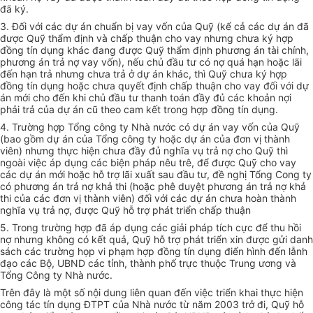
đã ký.
3. Đối với các dự án chuẩn bị vay vốn của Quỹ (kể cả các dự án đã
được Quỹ thẩm định và chấp thuận cho vay nhưng chưa ký hợp
đồng tín dụng khác đang được Quỹ thẩm định phương án tài chính,
phương án trả nợ vay vốn), nếu chủ đầu tư có nợ quá hạn hoặc lãi
đến hạn trả nhưng chưa trả ở dự án khác, thì Quỹ chưa ký hợp
đồng tín dụng hoặc chưa quyết định chấp thuận cho vay đối với dự
án mới cho đến khi chủ đầu tư thanh toán đầy đủ các khoản nợi
phải trả của dự án cũ theo cam kết trong hợp đồng tín dụng.
4. Trường hợp Tổng công ty Nhà nước có dự án vay vốn của Quỹ
(bao gồm dự án của Tổng công ty hoặc dự án của đơn vị thành
viên) nhưng thực hiện chưa đầy đủ nghĩa vụ trả nợ cho Quỹ thì
ngoài việc áp dụng các biện pháp nêu trê, để được Quỹ cho vay
các dự án mới hoặc hỗ trợ lãi xuất sau đầu tư, đề nghị Tổng Cong ty
có phương án trả nợ khả thi (hoặc phê duyệt phương án trả nợ khả
thi của các đơn vị thành viên) đối với các dự án chưa hoàn thành
nghĩa vụ trả nợ, được Quỹ hỗ trợ phát triển chấp thuận
5. Trong trường hợp đã áp dụng các giải pháp tích cực để thu hồi
nợ nhưng không có kết quả, Quỹ hỗ trợ phát triển xin được gửi danh
sách các trường họp vi phạm hợp đồng tín dụng điển hình đến lẫnh
đạo các Bộ, UBND các tỉnh, thành phố trực thuộc Trung ương và
Tổng Công ty Nhà nước.
Trên đây là một số nội dung liên quan đến việc triển khai thực hiện
công tác tín dụng ĐTPT của Nhà nước từ năm 2003 trở đi, Quỹ hỗ