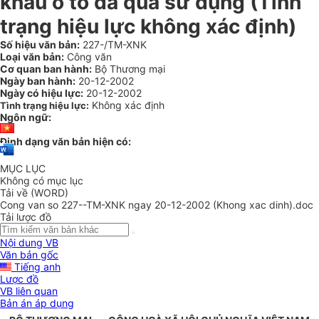
khẩu ô tô đã qua sử dụng (Tình
trạng hiệu lực không xác định)
Số hiệu văn bản:
227-/TM-XNK
Loại văn bản:
Công văn
Cơ quan ban hành:
Bộ Thương mại
Ngày ban hành:
20-12-2002
Ngày có hiệu lực:
20-12-2002
Không xác định
Tình trạng hiệu lực:
Ngôn ngữ:
Định dạng văn bản hiện có:
MỤC LỤC
Không có mục lục
Tải về (WORD)
Cong van so 227--TM-XNK ngay 20-12-2002 (Khong xac dinh).doc
Tải lược đồ
Nội dung VB
Văn bản gốc
Tiếng anh
Lược đồ
VB liên quan
Bản án áp dụng