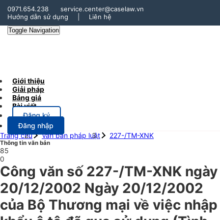
0971.654.238
service.center@caselaw.vn
Hướng dẫn sử dụng
|
Liên hệ
Toggle Navigation
Giới thiệu
Giải pháp
Bảng giá
Bài viết
Đăng ký
Đăng nhập
Trang chủ
Văn bản pháp luật
227-/TM-XNK
Thông tin văn bản
85
0
Công văn số 227-/TM-XNK ngày
20/12/2002 Ngày 20/12/2002
của Bộ Thương mại về việc nhập