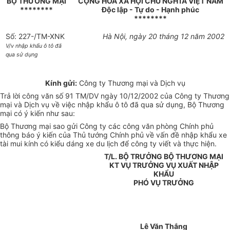
BỘ THƯƠNG MẠI
CỘNG HOÀ XÃ HỘI CHỦ NGHĨA VIỆT NAM
********
Độc lập - Tự do - Hạnh phúc
********
Số: 227-/TM-XNK
Hà Nội, ngày 20 tháng 12 năm 2002
V/v nhập khẩu ô tô đã
qua sử dụng
Kính gửi:
Công ty Thương mại và Dịch vụ
Trả lời công văn số 91 TM/DV ngày 10/12/2002 của Công ty Thương
mại và Dịch vụ về việc nhập khẩu ô tô đã qua sử dụng, Bộ Thương
mại có ý kiến như sau:
Bộ Thương mại sao gửi Công ty các công văn phòng Chính phủ
thông báo ý kiến của Thủ tướng Chính phủ về vấn đề nhập khẩu xe
tài mui kính có kiểu dáng xe du lịch để công ty viết và thực hiện.
T/L. BỘ TRƯỞNG BỘ THƯƠNG MẠI
KT VỤ TRƯỞNG VỤ XUẤT NHẬP
KHẨU
PHÓ VỤ TRƯỞNG
Lê Văn Thắng