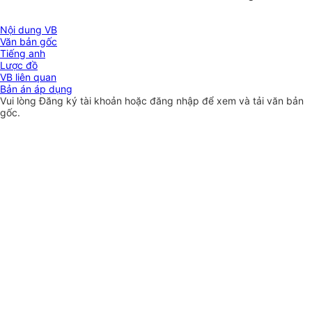
Nội dung VB
Văn bản gốc
Tiếng anh
Lược đồ
VB liên quan
Bản án áp dụng
Vui lòng
Đăng ký
tài khoản hoặc
đăng nhập
để xem và tải văn bản
gốc.