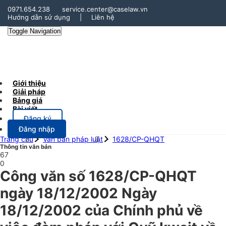
0971.654.238
service.center@caselaw.vn
Hướng dẫn sử dụng
|
Liên hệ
Toggle Navigation
Giới thiệu
Giải pháp
Bảng giá
Bài viết
Đăng ký
Đăng nhập
Trang chủ
Văn bản pháp luật
1628/CP-QHQT
Thông tin văn bản
67
0
Công văn số 1628/CP-QHQT
ngày 18/12/2002 Ngày
18/12/2002 của Chính phủ về