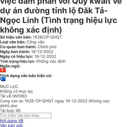
việc đàm phán với Quỹ kwait về
dự án đường tỉnh lộ Đăk Tả-
Ngọc Linh (Tình trạng hiệu lực
không xác định)
Số hiệu văn bản:
1628/CP-QHQT
Loại văn bản:
Công văn
Cơ quan ban hành:
Chính phủ
Ngày ban hành:
18-12-2002
Ngày có hiệu lực:
18-12-2002
Không xác định
Tình trạng hiệu lực:
Ngôn ngữ:
Định dạng văn bản hiện có:
MỤC LỤC
Không có mục lục
Tải về (WORD)
Cong van so 1628-CP-QHQT ngay 18-12-2002 (Khong xac
dinh).doc
Tải lược đồ
Nội dung VB
Văn bản gốc