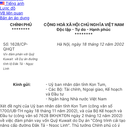
Tiếng anh
Lược đồ
VB liên quan
Bản án áp dụng
CHÍNH PHỦ
CỘNG HOÀ XÃ HỘI CHỦ NGHĨA VIỆT NAM
********
Độc lập - Tự do - Hạnh phúc
********
Số: 1628/CP-
Hà Nội, ngày 18 tháng 12 năm 2002
QHQT
V/v đàm phán với Quỹ
Kuwait về Dự án đường
tỉnh lộ Đắk Tả - Ngọc
Linh
Kính gửi:
- Uỷ ban nhân dân tỉnh Kon Tum,
- Các Bộ: Tài chính, Ngoại giao, Kế hoạch
và Đầu tư
- Ngân hàng Nhà nước Việt Nam
Xét đề nghị của Uỷ ban nhân dân tỉnh Kon Tum (công văn số
1700/UB-TH ngày 18 tháng 11 năm 2002), và của Bộ Kế hoạch và
Đầu tư (công văn số 7628 BKH/KTĐN ngày 2 tháng 12 năm 2002)
về việc đàm phán vay vốn Quỹ Kuwait do Dự án "Công trình cải tạo
nâng cấp đường Đắk Tả - Ngọc Linh", Thủ tướng Chính phủ có ý