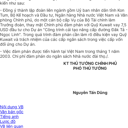
kiến như sau:
- Đồng ý thành lập đoàn liên ngành gồm Uỷ ban nhân dân tỉnh Kon
Tum, Bộ Kế hoạch và Đầu tư, Ngân hàng Nhà nước Việt Nam và Văn
phòng Chính phủ, do một cán bộ cấp Vụ của Bộ Tài chính làm
Trưởng đoàn, thay mặt Chính phủ đàm phán với Quỹ Kuwait vay 7,5
USD đầu tư cho Dự án "Công trình cải tạo nâng cấp đường Đắk Tả -
Ngọc Linh". Trong quá trình đàm phán cần làm rõ điều kiện vay Quỹ
Kuwait và trách nhiệm của các cấp ngân sách trong việc cấp vốn
đối ứng cho Dự án.
- Việc đàm phán được tiến hành tại Việt Nam trong tháng 1 năm
2003. Chi phí đàm phán do ngân sách Nhà nước đài thọ./.
KT THỦ TƯỚNG CHÍNH PHỦ
PHÓ THỦ TƯỚNG
Nguyễn Tấn Dũng
Nội dung VB
Văn bản gốc
Tiếng anh
Lược đồ
VB liên quan