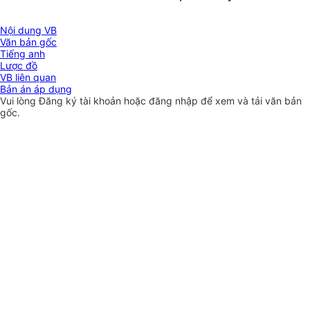
Nội dung VB
Văn bản gốc
Tiếng anh
Lược đồ
VB liên quan
Bản án áp dụng
Vui lòng
Đăng ký
tài khoản hoặc
đăng nhập
để xem và tải văn bản
gốc.