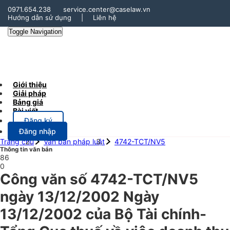
0971.654.238
service.center@caselaw.vn
Hướng dẫn sử dụng
|
Liên hệ
Toggle Navigation
Giới thiệu
Giải pháp
Bảng giá
Bài viết
Đăng ký
Đăng nhập
Trang chủ
Văn bản pháp luật
4742-TCT/NV5
Thông tin văn bản
86
0
Công văn số 4742-TCT/NV5
ngày 13/12/2002 Ngày
13/12/2002 của Bộ Tài chính-