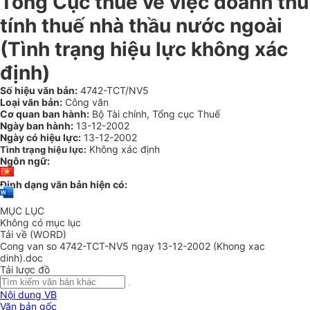
Tổng Cục thuế về việc doanh thu
tính thuế nhà thầu nước ngoài
(Tình trạng hiệu lực không xác
định)
Số hiệu văn bản:
4742-TCT/NV5
Loại văn bản:
Công văn
Cơ quan ban hành:
Bộ Tài chính, Tổng cục Thuế
Ngày ban hành:
13-12-2002
Ngày có hiệu lực:
13-12-2002
Không xác định
Tình trạng hiệu lực:
Ngôn ngữ:
Định dạng văn bản hiện có:
MỤC LỤC
Không có mục lục
Tải về (WORD)
Cong van so 4742-TCT-NV5 ngay 13-12-2002 (Khong xac
dinh).doc
Tải lược đồ
Nội dung VB
Văn bản gốc