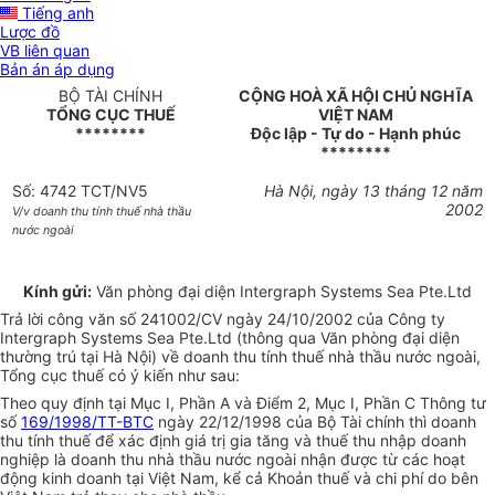
Tiếng anh
Lược đồ
VB liên quan
Bản án áp dụng
BỘ TÀI CHÍNH
CỘNG HOÀ XÃ HỘI CHỦ NGHĨA
TỔNG CỤC THUẾ
VIỆT NAM
********
Độc lập - Tự do - Hạnh phúc
********
Số: 4742 TCT/NV5
Hà Nội, ngày 13 tháng 12 năm
2002
V/v doanh thu tính thuế nhà thầu
nước ngoài
Kính gửi:
Văn phòng đại diện Intergraph Systems Sea Pte.Ltd
Trả lời công văn số 241002/CV ngày 24/10/2002 của Công ty
Intergraph Systems Sea Pte.Ltd (thông qua Văn phòng đại diện
thường trú tại Hà Nội) về doanh thu tính thuế nhà thầu nước ngoài,
Tổng cục thuế có ý kiến như sau:
Theo quy định tại Mục I, Phần A và Điểm 2, Mục I, Phần C Thông tư
số
169/1998/TT-BTC
ngày 22/12/1998 của Bộ Tài chính thì doanh
thu tính thuế để xác định giá trị gia tăng và thuế thu nhập doanh
nghiệp là doanh thu nhà thầu nước ngoài nhận được từ các hoạt
động kinh doanh tại Việt Nam, kể cả Khoản thuế và chi phí do bên