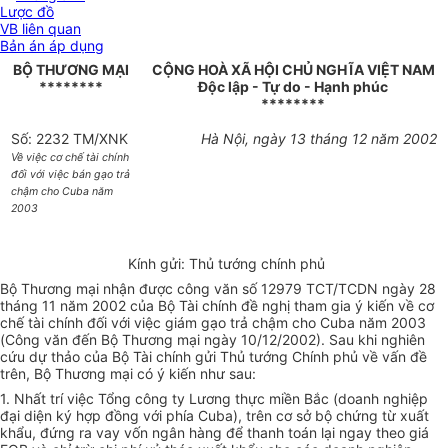
Lược đồ
VB liên quan
Bản án áp dụng
BỘ THƯƠNG MẠI
CỘNG HOÀ XÃ HỘI CHỦ NGHĨA VIỆT NAM
********
Độc lập - Tự do - Hạnh phúc
********
Số: 2232 TM/XNK
Hà Nội, ngày 13 tháng 12 năm 2002
Về việc cơ chế tài chính
đối với việc bán gạo trả
chậm cho Cuba năm
2003
Kính gửi: Thủ tướng chính phủ
Bộ Thương mại nhận được công văn số 12979 TCT/TCDN ngày 28
tháng 11 năm 2002 của Bộ Tài chính đề nghị tham gia ý kiến về cơ
chế tài chính đối với việc giám gạo trả chậm cho Cuba năm 2003
(Công văn đến Bộ Thương mại ngày 10/12/2002). Sau khi nghiên
cứu dự thảo của Bộ Tài chính gửi Thủ tướng Chính phủ về vấn đề
trên, Bộ Thương mại có ý kiến như sau:
1. Nhất trí việc Tổng công ty Lương thực miền Bắc (doanh nghiệp
đại diện ký hợp đồng với phía Cuba), trên cơ sở bộ chứng từ xuất
khẩu, đứng ra vay vốn ngân hàng để thanh toán lại ngay theo giá