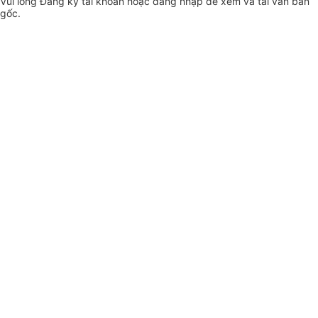
Vui lòng
Đăng ký
tài khoản hoặc
đăng nhập
để xem và tải văn bản
gốc.