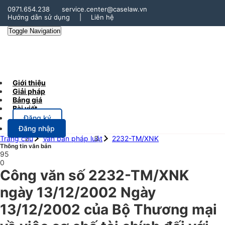
0971.654.238
service.center@caselaw.vn
Hướng dẫn sử dụng
|
Liên hệ
Toggle Navigation
Giới thiệu
Giải pháp
Bảng giá
Bài viết
Đăng ký
Đăng nhập
Trang chủ
Văn bản pháp luật
2232-TM/XNK
Thông tin văn bản
95
0
Công văn số 2232-TM/XNK
ngày 13/12/2002 Ngày
13/12/2002 của Bộ Thương mại