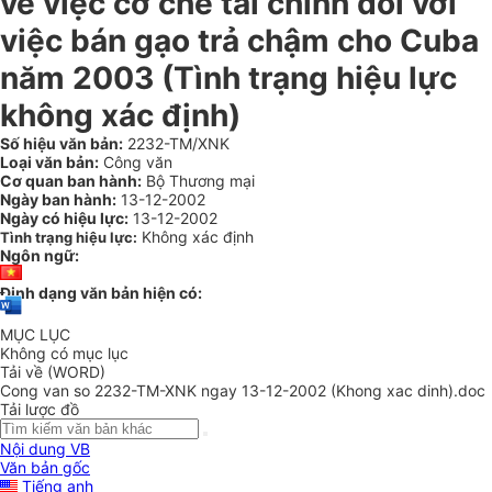
về việc cơ chế tài chính đối với
việc bán gạo trả chậm cho Cuba
năm 2003 (Tình trạng hiệu lực
không xác định)
Số hiệu văn bản:
2232-TM/XNK
Loại văn bản:
Công văn
Cơ quan ban hành:
Bộ Thương mại
Ngày ban hành:
13-12-2002
Ngày có hiệu lực:
13-12-2002
Không xác định
Tình trạng hiệu lực:
Ngôn ngữ:
Định dạng văn bản hiện có:
MỤC LỤC
Không có mục lục
Tải về (WORD)
Cong van so 2232-TM-XNK ngay 13-12-2002 (Khong xac dinh).doc
Tải lược đồ
Nội dung VB
Văn bản gốc
Tiếng anh