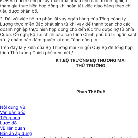
FOB và chỉ trừ chi phí uỷ thác xuất khẩu cho các doanh nghiệp
tham gia thực hiện hợp đồng khi hoàn tất việc giao hàng theo chỉ
tiêu được phân bổ.
2. Đối với việc hỗ trợ phần lãi vay ngân hàng của Tổng công ty
Lương thực miền Bắc phát sinh từ khi vay để thanh toán cho các
doanh nghiệp thực hiện hợp đồng cho đến lúc thu được nợ từ phía
Cuba: Đề nghị Bộ Tài chính báo cáo trình Chính phủ bố trí ngân sách
xử lý nhằm bảo đảm quyền lợi cho Tổng công ty.
Trên đây là ý kiến của Bộ Thương mại xin gửi Quý Bộ để tổng hợp
trình Thủ tướng Chính phủ xem xét./.
KT.BỘ TRƯỞNG BỘ THƯƠNG MẠI
THỨ TRƯỞNG
Phan Thế Ruệ
Nội dung VB
Văn bản gốc
Tiếng anh
Lược đồ
VB liên quan
Bản án áp dụng