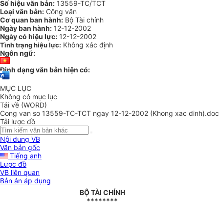
Số hiệu văn bản:
13559-TC/TCT
Loại văn bản:
Công văn
Cơ quan ban hành:
Bộ Tài chính
Ngày ban hành:
12-12-2002
Ngày có hiệu lực:
12-12-2002
Không xác định
Tình trạng hiệu lực:
Ngôn ngữ:
Định dạng văn bản hiện có:
MỤC LỤC
Không có mục lục
Tải về (WORD)
Cong van so 13559-TC-TCT ngay 12-12-2002 (Khong xac dinh).doc
Tải lược đồ
Nội dung VB
Văn bản gốc
Tiếng anh
Lược đồ
VB liên quan
Bản án áp dụng
BỘ TÀI CHÍNH
********