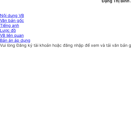
Đặng Thị Bình
Nội dung VB
Văn bản gốc
Tiếng anh
Lược đồ
VB liên quan
Bản án áp dụng
Vui lòng
Đăng ký
tài khoản hoặc
đăng nhập
để xem và tải văn bản 