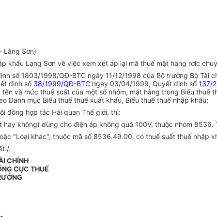
n
- Làng Sơn)
 khẩu Lạng Sơn về việc xem xét áp lại mã thuế mặt hàng rơlc chuyê
định số 1803/1998/QĐ-BTC ngày 11/12/1998 của Bộ trưởng Bộ Tài ch
ết định số
38/1999/QĐ-BTC
ngày 03/04/1999; Quyết định số
137/
g tên và mức thuế suất của một số nhóm, mặt hàng trong Biểu thuế 
eo Danh mục Biểu thuế thuế xuất khẩu, Biểu thuế thuế nhập khẩu;
 đồng hợp tác Hải quan Thế giới, thì:
 sắt hay không) dùng cho điện áp không quá 100V, thuộc nhóm 8536. 
oặc "Loại khác", thuộc mã số 8536.49.00, có thuế suất thuế nhập k
t./.
ÀI CHÍNH
ỔNG CỤC THUẾ
RƯỞNG