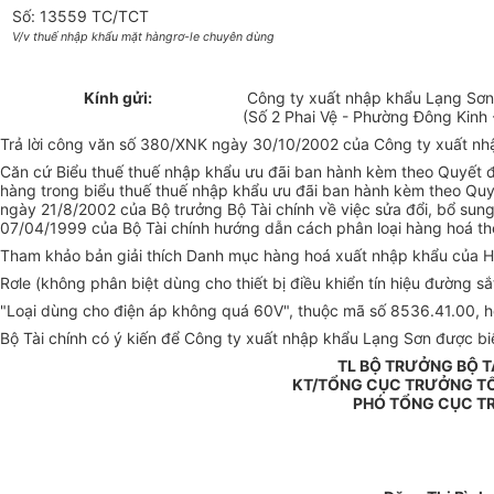
Số: 13559 TC/TCT
V/v thuế nhập khẩu mặt hàngrơ-le chuyên dùng
Kính gửi:
Công ty xuất nhập khẩu Lạng Sơ
(Số 2 Phai Vệ - Phường Đông Kinh 
Trả lời công văn số 380/XNK ngày 30/10/2002 của Công ty xuất nhập
Căn cứ Biểu thuế thuế nhập khẩu ưu đãi ban hành kèm theo Quyết 
hàng trong biểu thuế thuế nhập khẩu ưu đãi ban hành kèm theo Quy
ngày 21/8/2002 của Bộ trưởng Bộ Tài chính về việc sửa đổi, bổ sun
07/04/1999 của Bộ Tài chính hướng dẫn cách phân loại hàng hoá th
Tham khảo bản giải thích Danh mục hàng hoá xuất nhập khẩu của Hội
Rơle (không phân biệt dùng cho thiết bị điều khiển tín hiệu đường
"Loại dùng cho điện áp không quá 60V", thuộc mã số 8536.41.00, h
Bộ Tài chính có ý kiến để Công ty xuất nhập khẩu Lạng Sơn được biế
TL BỘ TRƯỞNG BỘ T
KT/TỔNG CỤC TRƯỞNG T
PHÓ TỔNG CỤC T