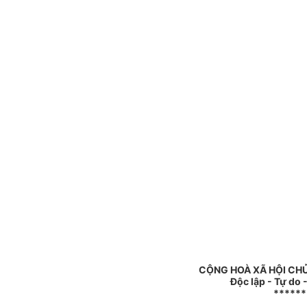
CỘNG HOÀ XÃ HỘI CHỦ
Độc lập - Tự do
******