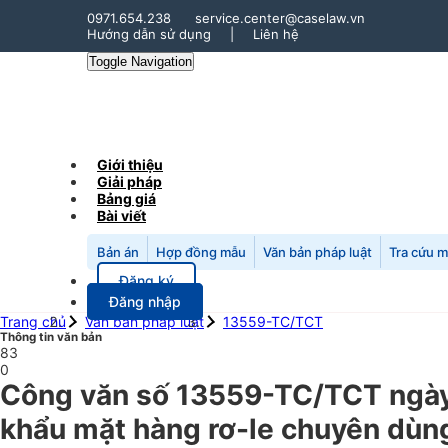
0971.654.238
service.center@caselaw.vn
Hướng dẫn sử dụng
|
Liên hệ
Toggle Navigation
Giới thiệu
Giải pháp
Bảng giá
Bài viết
Bản án
Hợp đồng mẫu
Văn bản pháp luật
Tra cứu 
Đăng ký
Đăng nhập
Trang chủ
Văn bản pháp luật
13559-TC/TCT
Thông tin văn bản
83
0
Công văn số 13559-TC/TCT ngày 
khẩu mặt hàng rơ-le chuyên dùng