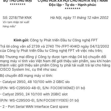
BỘ THƯƠNG MẠI
CỘNG HOÀ XÃ HỘI CHỦ NGHĨA VIỆT NAM
********
Độc lập - Tự do - Hạnh phúc
********
Số: 2218/TM-XNK
Hà Nội, ngày 11 tháng 12 năm 2002
V/v tạm nhập tái xuất
hàng mẫu"
Kính gửi:
Công ty Phát triển Đầu tư Công nghệ FPT
Trả lời công văn số 2739 và 2740 TN-/FPT-KHKD ngày 04/12/2002
của Công ty Phát triển Đầu tư Công nghệ FPT về việc nêu trên;
Bộ Thương mại đồng ý Công ty được tạm nhập 04 bộ chuyển đổi
mạng máy vi tính vào Việt Nam để giới thiệu sản phẩm, sau khi hoàn
thành việc giới thiệu sản phẩm Công ty phải tái xuất trả lại cho hãng
CISCO System Inc, cụ thể như sau:
Bộ chuyển đổi mạng máy vi tính:
- Catalyst 2950, 48 10/100 with 2 GBIC slo
(P/N: WS-C2950G-48-EI, S/N: FOC061X0MZ) 01 bộ
- Catlyst 2950, 24 10/100 with 2GBIC slot
(P/N: WS-C2950G-EI, S/N:FOC0611Y0E5) 01 bộ
- 2 - Port Serial WAN Interface Card spare