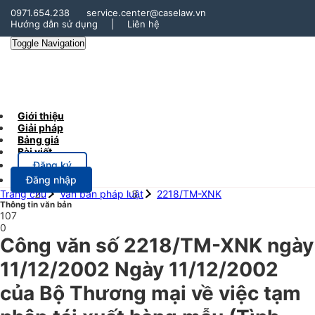
0971.654.238
service.center@caselaw.vn
Hướng dẫn sử dụng
|
Liên hệ
Toggle Navigation
Giới thiệu
Giải pháp
Bảng giá
Bài viết
Đăng ký
Đăng nhập
Trang chủ
Văn bản pháp luật
2218/TM-XNK
Thông tin văn bản
107
0
Công văn số 2218/TM-XNK ngày
11/12/2002 Ngày 11/12/2002
của Bộ Thương mại về việc tạm