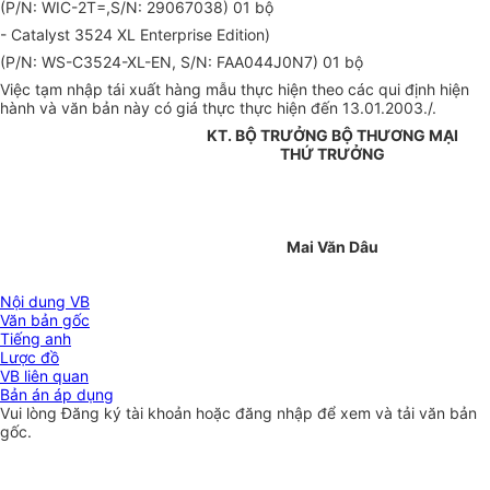
(P/N: WIC-2T=,S/N: 29067038) 01 bộ
- Catalyst 3524 XL Enterprise Edition)
(P/N: WS-C3524-XL-EN, S/N: FAA044J0N7) 01 bộ
Việc tạm nhập tái xuất hàng mẫu thực hiện theo các qui định hiện
hành và văn bản này có giá thực thực hiện đến 13.01.2003./.
KT. BỘ TRƯỞNG BỘ THƯƠNG MẠI
THỨ TRƯỞNG
Mai Văn Dâu
Nội dung VB
Văn bản gốc
Tiếng anh
Lược đồ
VB liên quan
Bản án áp dụng
Vui lòng
Đăng ký
tài khoản hoặc
đăng nhập
để xem và tải văn bản
gốc.