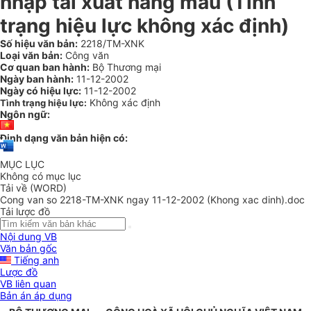
nhập tái xuất hàng mẫu (Tình
trạng hiệu lực không xác định)
Số hiệu văn bản:
2218/TM-XNK
Loại văn bản:
Công văn
Cơ quan ban hành:
Bộ Thương mại
Ngày ban hành:
11-12-2002
Ngày có hiệu lực:
11-12-2002
Không xác định
Tình trạng hiệu lực:
Ngôn ngữ:
Định dạng văn bản hiện có:
MỤC LỤC
Không có mục lục
Tải về (WORD)
Cong van so 2218-TM-XNK ngay 11-12-2002 (Khong xac dinh).doc
Tải lược đồ
Nội dung VB
Văn bản gốc
Tiếng anh
Lược đồ
VB liên quan
Bản án áp dụng