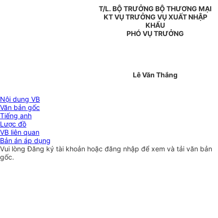
T/L. BỘ TRƯỞNG BỘ THƯƠNG MẠI
KT VỤ TRƯỞNG VỤ XUẤT NHẬP
KHẨU
PHÓ VỤ TRƯỞNG
Lê Văn Thắng
Nội dung VB
Văn bản gốc
Tiếng anh
Lược đồ
VB liên quan
Bản án áp dụng
Vui lòng
Đăng ký
tài khoản hoặc
đăng nhập
để xem và tải văn bản
gốc.