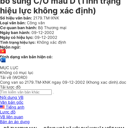
bổ sung C/O mẫu D (Tình trạng
hiệu lực không xác định)
Số hiệu văn bản:
2179.TM-XNK
Loại văn bản:
Công văn
Cơ quan ban hành:
Bộ Thương mại
Ngày ban hành:
09-12-2002
Ngày có hiệu lực:
09-12-2002
Không xác định
Tình trạng hiệu lực:
Ngôn ngữ:
Định dạng văn bản hiện có:
MỤC LỤC
Không có mục lục
Tải về (WORD)
Cong van so 2179.TM-XNK ngay 09-12-2002 (Khong xac dinh).doc
Tải lược đồ
Nội dung VB
Văn bản gốc
Tiếng anh
Lược đồ
VB liên quan
Bản án áp dụng