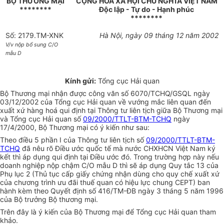
BỘ THƯƠNG MẠI
CỘNG HOÀ XÃ HỘI CHỦ NGHĨA VIỆT NAM
********
Độc lập - Tự do - Hạnh phúc
********
Số: 2179.TM-XNK
Hà Nội, ngày 09 tháng 12 năm 2002
V/v nộp bổ sung C/O
mẫu D
Kính gửi:
Tổng cục Hải quan
Bộ Thương mại nhận được công văn số 6070/TCHQ/GSQL ngày
03/12/2002 của Tổng cục Hải quan về vướng mắc liên quan đến
xuất xứ hàng hoá qui định tại Thông tư liên tịch giữa Bộ Thương mại
và Tổng cục Hải quan số
09/2000/TTLT-BTM-TCHQ
ngày
17/4/2000, Bộ Thương mại có ý kiến như sau:
Theo điều 5 phần I của Thông tư liên tịch số
09/2000/TTLT-BTM-
TCHQ
đã nêu rõ Điều ước quốc tế mà nước CHXHCN Việt Nam ký
kết thì áp dụng qui định tại Điều ước đó. Trong trường hợp này nếu
doanh nghiệp nộp chậm C/O mẫu D thì sẽ áp dụng Quy tắc 13 của
Phụ lục 2 (Thủ tục cấp giấy chứng nhận dùng cho quy chế xuất xứ
của chương trình ưu đãi thuế quan có hiệu lực chung CEPT) ban
hành kèm theo Quyết định số 416/TM-ĐB ngày 3 tháng 5 năm 1996
của Bộ trưởng Bộ thương mại.
Trên đây là ý kiến của Bộ Thương mại để Tổng cục Hải quan tham
khảo.