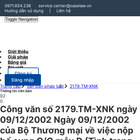
0971.654.238
service.center@caselaw.vn
Hướng dẫn sử dụng
|
Liên hệ
Toggle Navigation
Giới thiệu
Giải pháp
Bảng giá
Bài viết
Đăng ký
Đăng nhập
Trang chủ
Văn bản pháp luật
2179.TM-XNK
Thông tin văn bản
92
0
Công văn số 2179.TM-XNK ngày
09/12/2002 Ngày 09/12/2002
của Bộ Thương mại về việc nộp