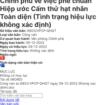
Chính phủ về việc phê chuẩn
Hiệp ước Cấm thử hạt nhân
Toàn diện (Tình trạng hiệu lực
không xác định)
Số hiệu văn bản:
6803/VPCP-QHQT
Loại văn bản:
Công văn
Cơ quan ban hành:
Văn phòng Chính phủ
Ngày ban hành:
09-12-2002
Ngày có hiệu lực:
09-12-2002
Không xác định
Tình trạng hiệu lực:
Ngôn ngữ:
Định dạng văn bản hiện có:
MỤC LỤC
Không có mục lục
Tải về (WORD)
Cong van so 6803-VPCP-QHQT ngay 09-12-2002 (Khong xac
dinh).doc
Tải lược đồ
Nội dung VB
Văn bản gốc