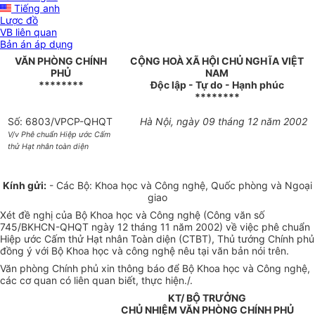
Tiếng anh
Lược đồ
VB liên quan
Bản án áp dụng
VĂN PHÒNG CHÍNH
CỘNG HOÀ XÃ HỘI CHỦ NGHĨA VIỆT
PHỦ
NAM
********
Độc lập - Tự do - Hạnh phúc
********
Số: 6803/VPCP-QHQT
Hà Nội, ngày 09 tháng 12 năm 2002
V/v Phê chuẩn Hiệp ước Cấm
thử Hạt nhân toàn diện
Kính gửi:
- Các Bộ: Khoa học và Công nghệ, Quốc phòng và Ngoại
giao
Xét đề nghị của Bộ Khoa học và Công nghệ (Công văn số
745/BKHCN-QHQT ngày 12 tháng 11 năm 2002) về việc phê chuẩn
Hiệp ước Cấm thử Hạt nhân Toàn diện (CTBT), Thủ tướng Chính phủ
đồng ý với Bộ Khoa học và công nghệ nêu tại văn bản nói trên.
Văn phòng Chính phủ xin thông báo để Bộ Khoa học và Công nghệ,
các cơ quan có liên quan biết, thực hiện./.
KT/ BỘ TRƯỞNG
CHỦ NHIỆM VĂN PHÒNG CHÍNH PHỦ