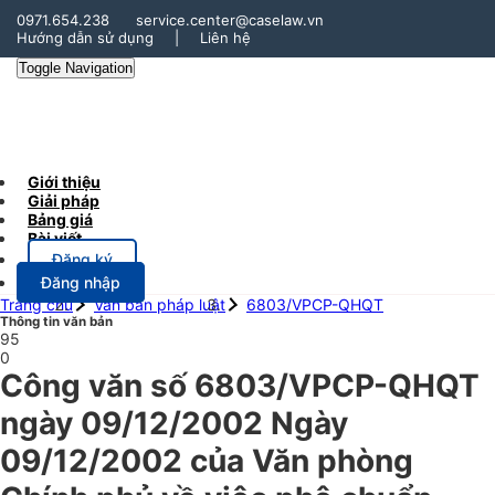
0971.654.238
service.center@caselaw.vn
Hướng dẫn sử dụng
|
Liên hệ
Toggle Navigation
Giới thiệu
Giải pháp
Bảng giá
Bài viết
Đăng ký
Đăng nhập
Trang chủ
Văn bản pháp luật
6803/VPCP-QHQT
Thông tin văn bản
95
0
Công văn số 6803/VPCP-QHQT
ngày 09/12/2002 Ngày
09/12/2002 của Văn phòng