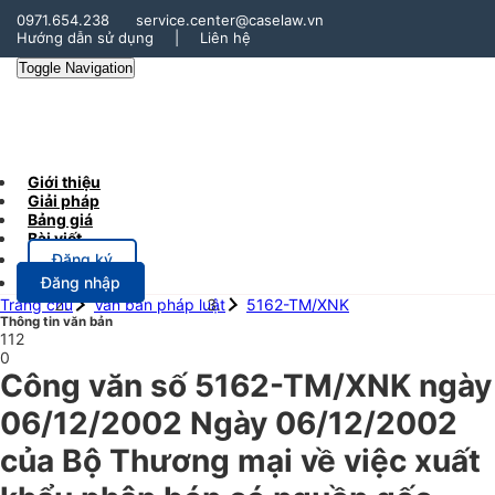
0971.654.238
service.center@caselaw.vn
Hướng dẫn sử dụng
|
Liên hệ
Toggle Navigation
Giới thiệu
Giải pháp
Bảng giá
Bài viết
Đăng ký
Đăng nhập
Trang chủ
Văn bản pháp luật
5162-TM/XNK
Thông tin văn bản
112
0
Công văn số 5162-TM/XNK ngày
06/12/2002 Ngày 06/12/2002
của Bộ Thương mại về việc xuất