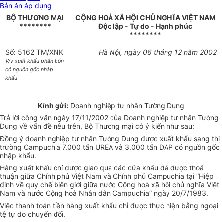
Bản án áp dụng
BỘ THƯƠNG MẠI
CỘNG HOÀ XÃ HỘI CHỦ NGHĨA VIỆT NAM
********
Độc lập - Tự do - Hạnh phúc
********
Số: 5162 TM/XNK
Hà Nội, ngày 06 tháng 12 năm 2002
V/v xuất khẩu phân bón
có nguồn gốc nhập
khẩu
Kính gửi:
Doanh nghiệp tư nhân Tường Dung
Trả lời công văn ngày 17/11/2002 của Doanh nghiệp tư nhân Tường
Dung về vấn đề nêu trên, Bộ Thương mại có ý kiến như sau:
Đồng ý doanh nghiệp tư nhân Tường Dung được xuất khẩu sang thị
trường Campuchia 7.000 tấn UREA và 3.000 tấn DAP có nguồn gốc
nhập khẩu.
Hàng xuất khẩu chỉ được giao qua các cửa khẩu đã được thoả
thuận giữa Chính phủ Việt Nam và Chính phủ Campuchia tại “Hiệp
định về quy chế biên giới giữa nước Cộng hoà xã hội chủ nghĩa Việt
Nam và nước Cộng hoà Nhân dân Campuchia” ngày 20/7/1983.
Việc thanh toán tiền hàng xuất khẩu chỉ được thực hiện bằng ngoại
tệ tự do chuyển đổi.