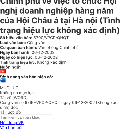
Chính phủ về việc tổ chức Hội
nghị doanh nghiệp hàng năm
của Hội Châu á tại Hà nội (Tình
trạng hiệu lực không xác định)
Số hiệu văn bản:
6790/VPCP-QHQT
Loại văn bản:
Công văn
Cơ quan ban hành:
Văn phòng Chính phủ
Ngày ban hành:
06-12-2002
Ngày có hiệu lực:
06-12-2002
Không xác định
Tình trạng hiệu lực:
Ngôn ngữ:
Định dạng văn bản hiện có:
MỤC LỤC
Không có mục lục
Tải về (WORD)
Cong van so 6790-VPCP-QHQT ngay 06-12-2002 (Khong xac
dinh).doc
Tải lược đồ
Nội dung VB
Văn bản gốc