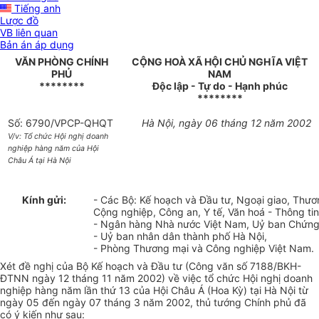
Tiếng anh
Lược đồ
VB liên quan
Bản án áp dụng
VĂN PHÒNG CHÍNH
CỘNG HOÀ XÃ HỘI CHỦ NGHĨA VIỆT
PHỦ
NAM
********
Độc lập - Tự do - Hạnh phúc
********
Số: 6790/VPCP-QHQT
Hà Nội, ngày 06 tháng 12 năm 2002
V/v: Tổ chức Hội nghị doanh
nghiệp hàng năm của Hội
Châu Á tại Hà Nội
Kính gửi:
- Các Bộ: Kế hoạch và Đầu tư, Ngoại giao, Thươn
Cộng nghiệp, Công an, Y tế, Văn hoá - Thông ti
- Ngân hàng Nhà nước Việt Nam, Uỷ ban Chứng
- Uỷ ban nhân dân thành phố Hà Nội,
- Phòng Thương mại và Công nghiệp Việt Nam.
Xét đề nghị của Bộ Kế hoạch và Đầu tư (Công văn số 7188/BKH-
ĐTNN ngày 12 tháng 11 năm 2002) về việc tổ chức Hội nghị doanh
nghiệp hàng năm lần thứ 13 của Hội Châu Á (Hoa Kỳ) tại Hà Nội từ
ngày 05 đến ngày 07 tháng 3 năm 2002, thủ tướng Chính phủ đã
có ý kiến như sau: