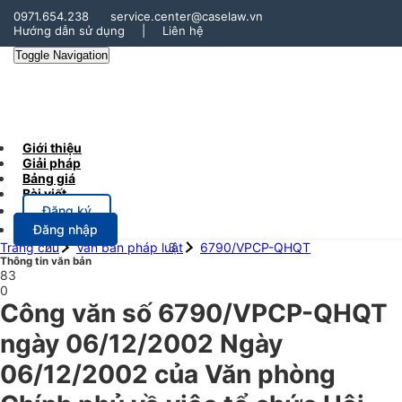
0971.654.238
service.center@caselaw.vn
Hướng dẫn sử dụng
|
Liên hệ
Toggle Navigation
Giới thiệu
Giải pháp
Bảng giá
Bài viết
Đăng ký
Đăng nhập
Trang chủ
Văn bản pháp luật
6790/VPCP-QHQT
Thông tin văn bản
83
0
Công văn số 6790/VPCP-QHQT
ngày 06/12/2002 Ngày
06/12/2002 của Văn phòng