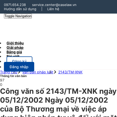
0971.654.238
service.center@caselaw.vn
Hướng dẫn sử dụng
|
Liên hệ
Toggle Navigation
Giới thiệu
Giải pháp
Bảng giá
Bài viết
Đăng ký
Đăng nhập
Trang chủ
Văn bản pháp luật
2143/TM-XNK
Thông tin văn bản
97
0
Công văn số 2143/TM-XNK ngày
05/12/2002 Ngày 05/12/2002
của Bộ Thương mại về việc áp