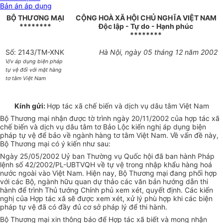
Bản án áp dụng
BỘ THƯƠNG MẠI
CỘNG HOÀ XÃ HỘI CHỦ NGHĨA VIỆT NAM
********
Độc lập - Tự do - Hạnh phúc
********
Số: 2143/TM-XNK
Hà Nội, ngày 05 tháng 12 năm 2002
V/v áp dụng biện pháp
tự vệ đối với mặt hàng
tơ tằm Việt Nam
Kính gửi:
Hợp tác xã chế biến và dịch vụ dâu tằm Việt Nam
Bộ Thương mại nhận được tờ trình ngày 20/11/2002 của hợp tác xã
chế biến và dịch vụ dâu tằm tơ Bảo Lộc kiến nghị áp dụng biện
pháp tự vệ để bảo về ngành hàng tơ tằm Việt Nam. Về vấn đề này,
Bộ Thương mại có ý kiến như sau:
Ngày 25/05/2002 Uỷ ban Thường vụ Quốc hội đã ban hành Pháp
lệnh số 42/2002/PL-UBTVQH về tự vệ trong nhập khẩu hàng hoá
nước ngoài vào Việt Nam. Hiện nay, Bộ Thương mại đang phối hợp
với các Bộ, ngành hữu quan dự thảo các văn bản hướng dẫn thi
hành để trình Thủ tướng Chính phủ xem xét, quyết định. Các kiến
nghị của Hợp tác xã sẽ được xem xét, xử lý phù hợp khi các biện
pháp tự vệ đã có đầy đủ cơ sở pháp lý để thi hành.
Bộ Thương mại xin thông báo để Hợp tác xã biết và mong nhận