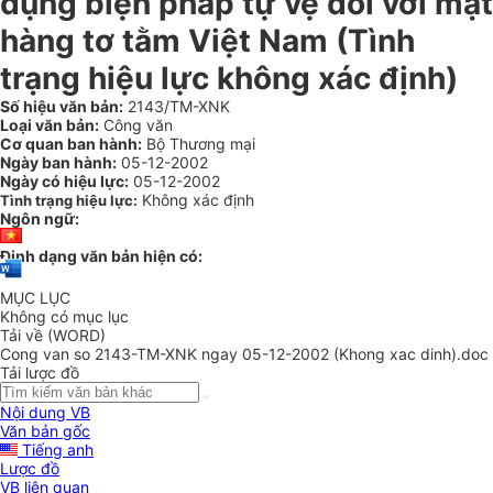
dụng biện pháp tự vệ đối với mặt
hàng tơ tằm Việt Nam (Tình
trạng hiệu lực không xác định)
Số hiệu văn bản:
2143/TM-XNK
Loại văn bản:
Công văn
Cơ quan ban hành:
Bộ Thương mại
Ngày ban hành:
05-12-2002
Ngày có hiệu lực:
05-12-2002
Không xác định
Tình trạng hiệu lực:
Ngôn ngữ:
Định dạng văn bản hiện có:
MỤC LỤC
Không có mục lục
Tải về (WORD)
Cong van so 2143-TM-XNK ngay 05-12-2002 (Khong xac dinh).doc
Tải lược đồ
Nội dung VB
Văn bản gốc
Tiếng anh
Lược đồ
VB liên quan