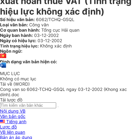
xuất hoàn thuế VAT (Tình trạng
hiệu lực không xác định)
Số hiệu văn bản:
6062/TCHQ-GSQL
Loại văn bản:
Công văn
Cơ quan ban hành:
Tổng cục Hải quan
Ngày ban hành:
03-12-2002
Ngày có hiệu lực:
03-12-2002
Không xác định
Tình trạng hiệu lực:
Ngôn ngữ:
Định dạng văn bản hiện có:
MỤC LỤC
Không có mục lục
Tải về (WORD)
Cong van so 6062-TCHQ-GSQL ngay 03-12-2002 (Khong xac
dinh).doc
Tải lược đồ
Nội dung VB
Văn bản gốc
Tiếng anh
Lược đồ
VB liên quan
Bản án áp dụng