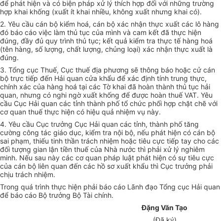
để phát hiện và có biện pháp xử lý thích hợp đối với những trường
hợp khai khống (xuất ít khai nhiều, không xuất nhưng khai có).
2. Yêu cầu cán bộ kiểm hoá, cán bộ xác nhận thực xuất các lô hàng
đó báo cáo việc làm thủ tục của mình và cam kết đã thực hiện
đúng, đầy đủ quy trình thủ tục; kết quả kiểm tra thực tế hàng hoá
(tên hàng, số lượng, chất lượng, chủng loại) xác nhận thực xuất là
đúng.
3. Tổng cục Thuế, Cục thuế địa phương sẽ thông báo hoặc cử cán
bộ trực tiếp đến Hải quan cửa khẩu để xác định tính trung thực,
chính xác của hàng hoá tại các Tờ khai đã hoàn thành thủ tục hải
quan, nhưng có nghi ngờ xuất khống để được hoàn thuế VAT. Yêu
cầu Cục Hải quan các tỉnh thành phố tổ chức phối hợp chặt chẽ với
cơ quan thuế thực hiện có hiệu quả nhiệm vụ này.
4. Yêu cầu Cục trưởng Cục Hải quan các tỉnh, thành phố tăng
cường công tác giáo dục, kiểm tra nội bộ, nếu phát hiện có cán bộ
sai phạm, thiếu tinh thần trách nhiệm hoặc tiêu cực tiếp tay cho các
đối tượng gian lận tiền thuế của Nhà nước thì phải xử lý nghiêm
minh. Nếu sau này các cơ quan pháp luật phát hiện có sự tiêu cực
của cán bộ liên quan đến các hồ sơ xuất khẩu thì Cục trưởng phải
chịu trách nhiệm.
Trong quá trình thực hiện phải báo cáo Lãnh đạo Tổng cục Hải quan
để báo cáo Bộ trưởng Bộ Tài chính.
Đặng Văn Tạo
(Đã ký)