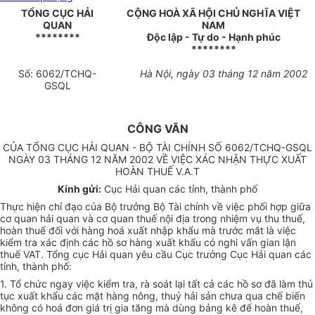
TỔNG CỤC HẢI
CỘNG HOÀ XÃ HỘI CHỦ NGHĨA VIỆT
QUAN
NAM
********
Độc lập - Tự do - Hạnh phúc
********
Số: 6062/TCHQ-
Hà Nội, ngày 03 tháng 12 năm 2002
GSQL
CÔNG VĂN
CỦA TỔNG CỤC HẢI QUAN - BỘ TÀI CHÍNH SỐ 6062/TCHQ-GSQL
NGÀY 03 THÁNG 12 NĂM 2002 VỀ VIỆC XÁC NHẬN THỰC XUẤT
HOÀN THUẾ V.A.T
Kính gửi:
Cục Hải quan các tỉnh, thành phố
Thực hiện chỉ đạo của Bộ trưởng Bộ Tài chính về việc phối hợp giữa
cơ quan hải quan và cơ quan thuế nội địa trong nhiệm vụ thu thuế,
hoàn thuế đối với hàng hoá xuất nhập khẩu mà trước mắt là việc
kiểm tra xác định các hồ sơ hàng xuất khẩu có nghi vấn gian lận
thuế VAT. Tổng cục Hải quan yêu cầu Cục trưởng Cục Hải quan các
tỉnh, thành phố:
1. Tổ chức ngay việc kiểm tra, rà soát lại tất cả các hồ sơ đã làm thủ
tục xuất khẩu các mặt hàng nông, thuỷ hải sản chưa qua chế biến
không có hoá đơn giá trị gia tăng mà dùng bảng kê để hoàn thuế,