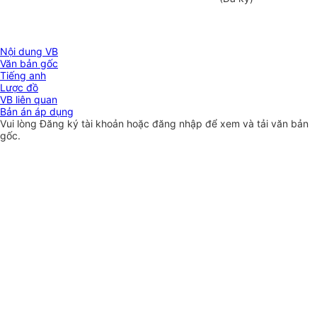
Nội dung VB
Văn bản gốc
Tiếng anh
Lược đồ
VB liên quan
Bản án áp dụng
Vui lòng
Đăng ký
tài khoản hoặc
đăng nhập
để xem và tải văn bản
gốc.