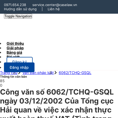
0971.654.238
service.center@caselaw.vn
Hướng dẫn sử dụng
|
Liên hệ
Toggle Navigation
Giới thiệu
Giải pháp
Bảng giá
Bài viết
Đăng ký
Đăng nhập
Trang chủ
Văn bản pháp luật
6062/TCHQ-GSQL
Thông tin văn bản
85
0
Công văn số 6062/TCHQ-GSQL
ngày 03/12/2002 Của Tổng cục
Hải quan về việc xác nhận thực