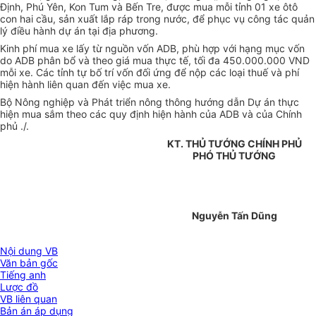
Định, Phú Yên, Kon Tum và Bến Tre, được mua mỗi tỉnh 01 xe ôtô
con hai cầu, sản xuất lắp ráp trong nước, để phục vụ công tác quản
lý điều hành dự án tại địa phương.
Kinh phí mua xe lấy từ nguồn vốn ADB, phù hợp với hạng mục vốn
do ADB phân bổ và theo giá mua thực tế, tối đa 450.000.000 VND
mỗi xe. Các tỉnh tự bố trí vốn đối ứng để nộp các loại thuế và phí
hiện hành liên quan đến việc mua xe.
Bộ Nông nghiệp và Phát triển nông thông hướng dẫn Dự án thực
hiện mua sắm theo các quy định hiện hành của ADB và của Chính
phủ ./.
KT. THỦ TƯỚNG CHÍNH PHỦ
PHÓ THỦ TƯỚNG
Nguyễn Tấn Dũng
Nội dung VB
Văn bản gốc
Tiếng anh
Lược đồ
VB liên quan
Bản án áp dụng