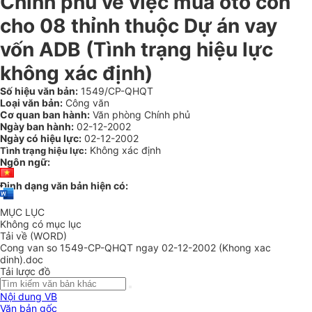
Chính phủ về việc mua ôtô con
cho 08 thỉnh thuộc Dự án vay
vốn ADB (Tình trạng hiệu lực
không xác định)
Số hiệu văn bản:
1549/CP-QHQT
Loại văn bản:
Công văn
Cơ quan ban hành:
Văn phòng Chính phủ
Ngày ban hành:
02-12-2002
Ngày có hiệu lực:
02-12-2002
Không xác định
Tình trạng hiệu lực:
Ngôn ngữ:
Định dạng văn bản hiện có:
MỤC LỤC
Không có mục lục
Tải về (WORD)
Cong van so 1549-CP-QHQT ngay 02-12-2002 (Khong xac
dinh).doc
Tải lược đồ
Nội dung VB
Văn bản gốc