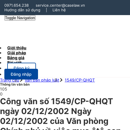
0971.654.238
service.center@caselaw.vn
Hướng dẫn sử dụng
|
Liên hệ
Toggle Navigation
Giới thiệu
Giải pháp
Bảng giá
Bài viết
Đăng ký
Đăng nhập
Trang chủ
Văn bản pháp luật
1549/CP-QHQT
Thông tin văn bản
105
0
Công văn số 1549/CP-QHQT
ngày 02/12/2002 Ngày
02/12/2002 của Văn phòng