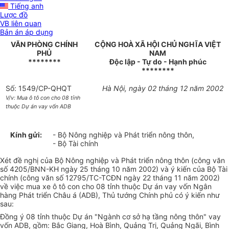
Tiếng anh
Lược đồ
VB liên quan
Bản án áp dụng
VĂN PHÒNG CHÍNH
CỘNG HOÀ XÃ HỘI CHỦ NGHĨA VIỆT
PHỦ
NAM
********
Độc lập - Tự do - Hạnh phúc
********
Số: 1549/CP-QHQT
Hà Nội, ngày 02 tháng 12 năm 2002
V/v: Mua ô tô con cho 08 tỉnh
thuộc Dự án vay vốn ADB
Kính gửi:
- Bộ Nông nghiệp và Phát triển nông thôn,
- Bộ Tài chính
Xét đề nghị của Bộ Nông nghiệp và Phát triển nông thôn (công văn
số 4205/BNN-KH ngày 25 tháng 10 năm 2002) và ý kiến của Bộ Tài
chính (công văn số 12795/TC-TCĐN ngày 22 tháng 11 năm 2002)
về việc mua xe ô tô con cho 08 tỉnh thuộc Dự án vay vốn Ngân
hàng Phát triển Châu á (ADB), Thủ tướng Chính phủ có ý kiến như
sau:
Đồng ý 08 tỉnh thuộc Dự án "Ngành cơ sở hạ tầng nông thôn" vay
vốn ADB, gồm: Bắc Giang, Hoà Bình, Quảng Trị, Quảng Ngãi, Bình