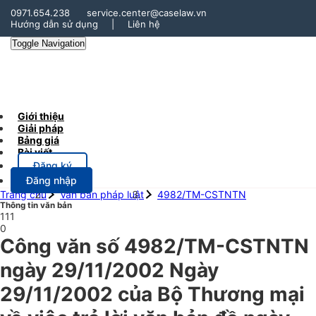
0971.654.238
service.center@caselaw.vn
Hướng dẫn sử dụng
|
Liên hệ
Toggle Navigation
Giới thiệu
Giải pháp
Bảng giá
Bài viết
Đăng ký
Đăng nhập
Trang chủ
Văn bản pháp luật
4982/TM-CSTNTN
Thông tin văn bản
111
0
Công văn số 4982/TM-CSTNTN
ngày 29/11/2002 Ngày
29/11/2002 của Bộ Thương mại