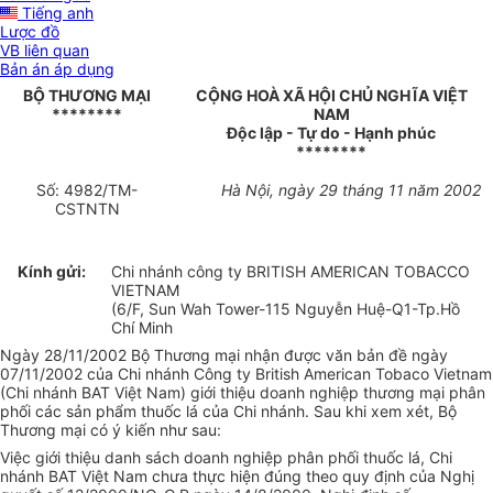
Tiếng anh
Lược đồ
VB liên quan
Bản án áp dụng
BỘ THƯƠNG MẠI
CỘNG HOÀ XÃ HỘI CHỦ NGHĨA VIỆT
********
NAM
Độc lập - Tự do - Hạnh phúc
********
Số: 4982/TM-
Hà Nội, ngày 29 tháng 11 năm 2002
CSTNTN
Kính gửi:
Chi nhánh công ty BRITISH AMERICAN TOBACCO
VIETNAM
(6/F, Sun Wah Tower-115 Nguyễn Huệ-Q1-Tp.Hồ
Chí Minh
Ngày 28/11/2002 Bộ Thương mại nhận được văn bản đề ngày
07/11/2002 của Chi nhánh Công ty British American Tobaco Vietnam
(Chi nhánh BAT Việt Nam) giới thiệu doanh nghiệp thương mại phân
phối các sản phẩm thuốc lá của Chi nhánh. Sau khi xem xét, Bộ
Thương mại có ý kiến như sau:
Việc giới thiệu danh sách doanh nghiệp phân phối thuốc lá, Chi
nhánh BAT Việt Nam chưa thực hiện đúng theo quy định của Nghị