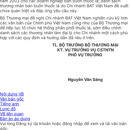
năm 2003 cho các doanh nghiệp bán buôn thuốc lá; danh sách
thương nhân bán buôn thuốc lá do Chi nhánh BAT Việt Nam đề xuất
chưa quán triệt và đáp ứng yêu cầu này.
Bộ Thương mại đề nghị Chi nhánh BAT Việt Nam nghiên cứu kỹ hơn
các văn bản của Chính phủ Việt Nam cũng như của Bộ Thương mại
để tiếp tục tổ chức hệ thống phân phối thuốc lá, sớm điều chỉnh
danh sách các thương nhân làm đại lý cho Chi nhánh một cách phù
hợp với các quy định và hướng dẫn đã nêu ở trên.
TL. BỘ TRƯỞNG BỘ THƯƠNG MẠI
KT. VỤ TRƯỞNG VỤ CSTNTN
PHÓ VỤ TRƯỞNG
Nguyễn Văn Sáng
Nội dung VB
Văn bản gốc
Tiếng anh
Lược đồ
VB liên quan
Bản án áp dụng
Vui lòng
Đăng ký
tài khoản hoặc
đăng nhập
để xem và tải văn bản
gốc.