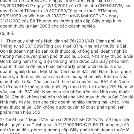
quyết số 12/2000/NQ-C P ngày 14/8/2000, Nghị định số
76/2001/NĐ-C P ngày 22/10/2001 của Chính phủ CHXHCNVN, các
quy định tại Thông tư số 30/1999/Tổng cục thuế-BTM ngày
09/9/1999 và Văn bản số 2982/THươNG MạI-CSTNTN ngày
31/7/2002 của Bộ Thương mại hướng dẫn cấp Giấy phép kinh
doanh thuốc lá năm 2003 cho các doanh nghiệp.
Cụ thể:
1 - Theo quy định của Nghị định số 76/2001/NĐ-Chính phủ và
Thông tư số 30/1999/Tổng cục thuế-BTm, Nhà máy thuốc lá Sài
Gòn là doanh nghiệp sản xuất thuốc lá, không phải doanh nghiệp
thương mại chuyên phân phối thuốc lá. Do đó, Nhà máy thuốc lá Sài
Gòn không nằm trong diện thương nhân được cấp Giấy phép kinh
doanh thuốc lá để mua hoặc làm đại lý phân phối thuốc lá cho
doanh nghiệp khác. Mặt khác, Chi nhánh BAT Việt Nam được phép
thành lập để bao tiêu các sản phẩm mang nhãn hiệu 555 do Nhà
máy thuốc lá Sài Gòn sản xuất theo bản quyền của BAT Anh Quốc
và tổ chức hệ thống phân phối tiếp theo trên thị trường Việt Nam. Vì
vậy, sau khi BAT Việt Nam mua sản phẩm trên của Nhà máy thuốc
lá Sài Gòn thì không thể bán trở lại cho Nhà máy thuốc lá Sài Gòn để
Nhà máy này lại bán cho các doanh nghiệp thương mại khác. Nhà
máy thuốc lá Sài Gòn không được quyền tổ chức phân phối sản
phẩm nhãn hiệu 555.
2- Tại Khoản 1 Mục I Văn bản số 2982/T M- CSTNTN, để thực hiện
Nghị quyết của Chính phủ số 12/2000/NĐ-C P, Bộ Thương mại đã
nói rõ mục tiêu, phương hướng cấp Giấy phép kinh doanh thuốc lá