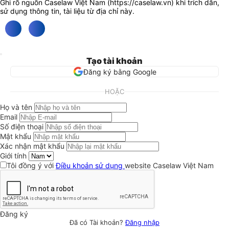
Ghi rõ nguồn Caselaw Việt Nam (
https://caselaw.vn
) khi trích dẫn,
sử dụng thông tin, tài liệu từ địa chỉ này.
Tạo tài khoản
Đăng ký bằng Google
HOẶC
Họ và tên
Email
Số điện thoại
Mật khẩu
Xác nhận mật khẩu
Giới tính
Tôi đồng ý với
Điều khoản sử dụng
website Caselaw Việt Nam
Đăng ký
Đã có Tài khoản?
Đăng nhập