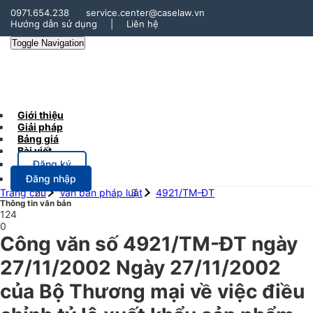
0971.654.238
service.center@caselaw.vn
Hướng dẫn sử dụng
|
Liên hệ
Toggle Navigation
Giới thiệu
Giải pháp
Bảng giá
Bài viết
Đăng ký
Đăng nhập
Trang chủ
Văn bản pháp luật
4921/TM-ĐT
Thông tin văn bản
124
0
Công văn số 4921/TM-ĐT ngày
27/11/2002 Ngày 27/11/2002
của Bộ Thương mại về việc điều