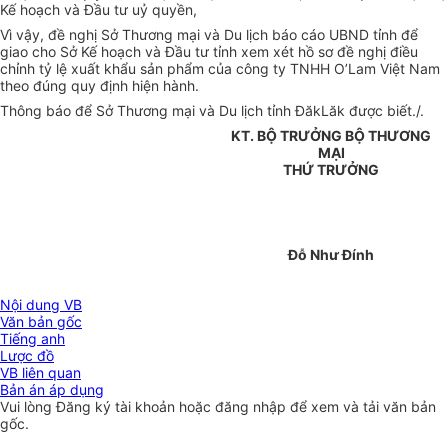
Kế hoạch và Đầu tư uỷ quyền,
Vì vậy, đề nghị Sở Thương mại và Du lịch báo cáo UBND tỉnh để
giao cho Sở Kế hoạch và Đầu tư tỉnh xem xét hồ sơ đề nghị điều
chỉnh tỷ lệ xuất khẩu sản phẩm của công ty TNHH O’Lam Việt Nam
theo đúng quy định hiện hành.
Thông báo để Sở Thương mại và Du lịch tỉnh ĐăkLăk được biết./.
KT. BỘ TRƯỞNG BỘ THƯƠNG
MẠI
THỨ TRƯỞNG
Đỗ Như Đính
Nội dung VB
Văn bản gốc
Tiếng anh
Lược đồ
VB liên quan
Bản án áp dụng
Vui lòng
Đăng ký
tài khoản hoặc
đăng nhập
để xem và tải văn bản
gốc.