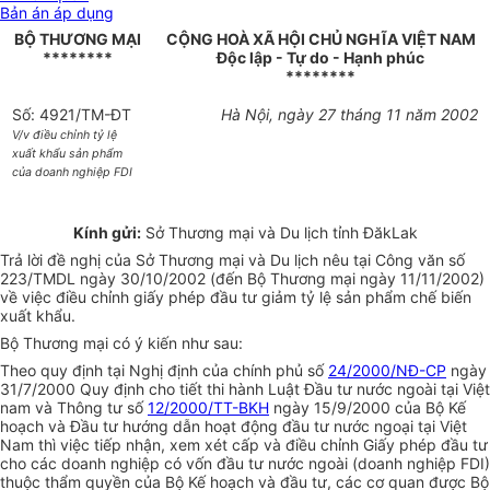
Bản án áp dụng
BỘ THƯƠNG MẠI
CỘNG HOÀ XÃ HỘI CHỦ NGHĨA VIỆT NAM
********
Độc lập - Tự do - Hạnh phúc
********
Số: 4921/TM-ĐT
Hà Nội, ngày 27 tháng 11 năm 2002
V/v điều chỉnh tỷ lệ
xuất khẩu sản phẩm
của doanh nghiệp FDI
Kính gửi:
Sở Thương mại và Du lịch tỉnh ĐăkLak
Trả lời đề nghị của Sở Thương mại và Du lịch nêu tại Công văn số
223/TMDL ngày 30/10/2002 (đến Bộ Thương mại ngày 11/11/2002)
về việc điều chỉnh giấy phép đầu tư giảm tỷ lệ sản phẩm chế biến
xuất khẩu.
Bộ Thương mại có ý kiến như sau:
Theo quy định tại Nghị định của chính phủ số
24/2000/NĐ-CP
ngày
31/7/2000 Quy định cho tiết thi hành Luật Đầu tư nước ngoài tại Việt
nam và Thông tư số
12/2000/TT-BKH
ngày 15/9/2000 của Bộ Kế
hoạch và Đầu tư hướng dẫn hoạt động đầu tư nước ngoại tại Việt
Nam thì việc tiếp nhận, xem xét cấp và điều chỉnh Giấy phép đầu tư
cho các doanh nghiệp có vốn đầu tư nước ngoài (doanh nghiệp FDI)
thuộc thẩm quyền của Bộ Kế hoạch và đầu tư, các cơ quan được Bộ