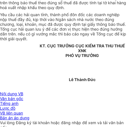
trên thông báo thuế theo đúng số thuế đã được tính tại tờ khai hàng
hoá xuất nhập khẩu theo quy định.
Yêu cầu các hải quan tỉnh, thành phố đôn đốc các doanh nghiệp
nộp thuế đầy đủ, kịp thời vào Ngân sách nhà nước theo đúng
chương, loại, khoản, mục đã được quy định tại giấy thông báo thuế.
Tổng cục hải quan lưu ý để các đơn vị thực hiện theo đúng hướng
dẫn trên. nếu có gì vướng mắc thì báo cáo ngay về Tổng cục để kịp
thời giải quyết.
KT. CỤC TRƯỞNG CỤC KIỂM TRA THU THUẾ
XNK
PHÓ VỤ TRƯỞNG
Lê Thành Đức
Nội dung VB
Văn bản gốc
Tiếng anh
Lược đồ
VB liên quan
Bản án áp dụng
Vui lòng
Đăng ký
tài khoản hoặc
đăng nhập
để xem và tải văn bản