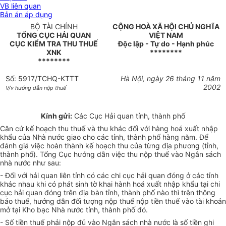
VB liên quan
Bản án áp dụng
BỘ TÀI CHÍNH
CỘNG HOÀ XÃ HỘI CHỦ NGHĨA
TỔNG CỤC HẢI QUAN
VIỆT NAM
CỤC KIỂM TRA THU THUẾ
Độc lập - Tự do - Hạnh phúc
XNK
********
********
Số: 5917/TCHQ-KTTT
Hà Nội, ngày 26 tháng 11 năm
2002
V/v hướng dẫn nộp thuế
Kính gửi:
Các Cục Hải quan tỉnh, thành phố
Căn cứ kế hoạch thu thuế và thu khác đối với hàng hoá xuất nhập
khẩu của Nhà nước giao cho các tỉnh, thành phố hàng năm. Để
đánh giá việc hoàn thành kế hoạch thu của từng địa phương (tỉnh,
thành phố). Tổng Cục hướng dẫn việc thu nộp thuế vào Ngân sách
nhà nước như sau:
- Đối với hải quan liên tỉnh có các chi cục hải quan đóng ở các tỉnh
khác nhau khi có phát sinh tờ khai hành hoá xuất nhập khẩu tại chi
cục hải quan đóng trên địa bàn tỉnh, thành phố nào thì trên thông
báo thuế, hướng dẫn đối tượng nộp thuế nộp tiền thuế vào tài khoản
mở tại Kho bạc Nhà nước tỉnh, thành phố đó.
- Số tiền thuế phải nộp đủ vào Ngân sách nhà nước là số tiền ghi