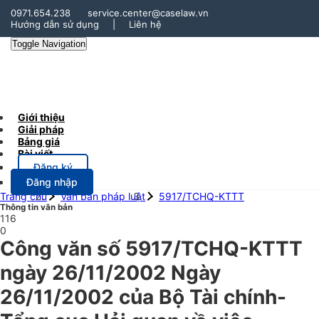
0971.654.238
service.center@caselaw.vn
Hướng dẫn sử dụng
|
Liên hệ
Toggle Navigation
Giới thiệu
Giải pháp
Bảng giá
Bài viết
Đăng ký
Đăng nhập
Trang chủ
Văn bản pháp luật
5917/TCHQ-KTTT
Thông tin văn bản
116
0
Công văn số 5917/TCHQ-KTTT
ngày 26/11/2002 Ngày
26/11/2002 của Bộ Tài chính-