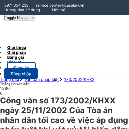
0971.654.238
service.center@caselaw.vn
Hướng dẫn sử dụng
|
Liên hệ
Toggle Navigation
Giới thiệu
Giải pháp
Bảng giá
Bài viết
Đăng ký
Đăng nhập
Trang chủ
Văn bản pháp luật
173/2002/KHXX
Thông tin văn bản
1380
0
Công văn số 173/2002/KHXX
ngày 25/11/2002 Của Tòa án
nhân dân tối cao về việc áp dụng