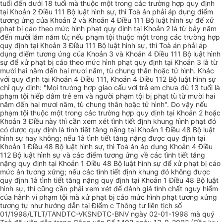
tuổi đến dưới 18 tuổi mà thuộc một trong các trường hợp quy định
tại Khoản 2 Điều 111 Bộ luật hình sự, thì Toà án phải áp dụng điểm
tương ứng của Khoản 2 và Khoản 4 Điều 111 Bộ luật hình sự để xử
phạt bị cáo theo mức hình phạt quy định tại Khoản 2 là từ bảy năm
đến mười lăm năm tù; nếu phạm tội thuộc một trong các trường hợp
quy định tại Khoản 3 Điều 111 Bộ luật hình sự, thì Toà án phải áp
dụng điểm tương ứng của Khoản 3 và Khoản 4 Điều 111 Bộ luật hình
sự để xử phạt bị cáo theo mức hình phạt quy định tại Khoản 3 là từ
mười hai năm đến hai mươi năm, tù chung thân hoặc tử hình. Khác
với quy định tại Khoản 4 Điều 111, Khoản 4 Điều 112 Bộ luật hình sự
chỉ quy định: "Mọi trường hợp giao cấu với trẻ em chưa đủ 13 tuổi là
phạm tội hiếp dâm trẻ em và người phạm tội bị phạt tù từ mười hai
năm đến hai mươi năm, tù chung thân hoặc tử hình". Do vậy nếu
phạm tội thuộc một trong các trường hợp quy định tại Khoản 2 hoặc
Khoản 3 Điều này thì cần xem xét tình tiết định khung hình phạt đó
có được quy định là tình tiết tăng nặng tại Khoản 1 Điều 48 Bộ luật
hình sự hay không; nếu 1à tình tiết tăng nặng được quy định tại
Khoản 1 Điều 48 Bộ luật hình sự, thì Toà án áp dụng Khoản 4 Điều
112 Bộ luật hình sự và các điểm tương ứng về các tình tiết tăng
nặng quy định tại Khoản 1 Điều 48 Bộ luật hình sự để xử phạt bị cáo
mức án tương xứng; nếu các tình tiết định khung đó không được
quy định 1à tình tiết tăng nặng quy định tại Khoản 1 Điều 48 Bộ luật
hình sự, thì cũng cần phải xem xét để đánh giá tính chất nguy hiểm
của hành vi phạm tội mà xử phạt bị cáo mức hình phạt tương xứng
tương tự như hướng dẫn tại Điểm c Thông tư liên tịch số
01/1998/LTLT/TANDTC-VKSNĐTC-BNV ngày 02-01-1998 mà quý