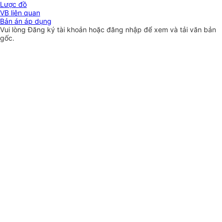
Lược đồ
VB liên quan
Bản án áp dụng
Vui lòng
Đăng ký
tài khoản hoặc
đăng nhập
để xem và tải văn bản
gốc.