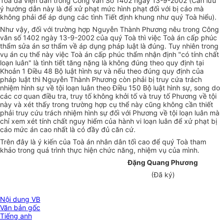
Toà đã viện dẫn trong Công văn Số 1402 ngày 13-9-2002 (Cần lưu
ý hướng dẫn này là để xử phạt mức hình phạt đối với bị cáo mà
không phải để áp dụng các tình Tiết định khung như quý Toà hiểu).
Như vậy, đối với trường hợp Nguyễn Thành Phương nêu trong Công
văn số 1402 ngày 13-9-2002 của quý Toà thì việc Toà án cấp phúc
thẩm sửa án sơ thẩm về áp dụng pháp luật là đúng. Tuy nhiên trong
vụ án cụ thể này việc Toà án cấp phúc thẩm nhận định "có tính chất
loạn luân" là tình tiết tăng nặng là không đúng theo quy định tại
Khoản 1 Điều 48 Bộ luật hình sự và nếu theo đúng quy định của
pháp luật thì Nguyễn Thành Phương còn phải bị truy cứa trách
nhiệm hình sự về tội loạn luân theo Điều 150 Bộ luật hình sự, song do
các cơ quan điều tra, truy tố không khởi tố và truy tố Phương về tội
này và xét thấy trong trường hợp cụ thể này cũng không cần thiết
phải truy cứu trách nhiệm hình sự đối với Phương về tội loạn luân mà
chỉ xem xét tính chất nguy hiểm của hành vi loạn luân để xử phạt bị
cáo mức án cao nhất là có đầy đủ căn cứ.
Trên đây là ý kiến của Toà án nhân dân tối cao để quý Toà tham
khảo trong quá trình thực hiện chức năng, nhiệm vụ của mình.
Đặng Quang Phương
(Đã ký)
Nội dung VB
Văn bản gốc
Tiếng anh