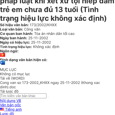
pháp luật khi xét xử tội hiếp dâm
trẻ em chưa đủ 13 tuổi (Tình
trạng hiệu lực không xác định)
Số hiệu văn bản:
173/2002/KHXX
Loại văn bản:
Công văn
Cơ quan ban hành:
Tòa án nhân dân tối cao
Ngày ban hành:
25-11-2002
Ngày có hiệu lực:
25-11-2002
Không xác định
Tình trạng hiệu lực:
Ngôn ngữ:
Định dạng văn bản hiện có:
MỤC LỤC
Không có mục lục
Tải về (WORD)
Cong van so 173-2002_KHXX ngay 25-11-2002 (Khong xac
dinh).doc
Tải lược đồ
Nội dung VB
Văn bản gốc
Tiếng anh
Lược đồ