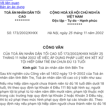
VB liên quan
Bản án áp dụng
TOÀ ÁN NHÂN DÂN TỐI
CỘNG HOÀ XÃ HỘI CHỦ NGHĨA
CAO
VIỆT NAM
********
Độc lập - Tự do - Hạnh phúc
********
Số: 173/2002/KHXX
Hà Nội, ngày 25 tháng 11 năm 2002
CÔNG VĂN
CỦA TOÀ ÁN NHÂN DÂN TỐI CAO SỐ 173/2002/KHXX NGÀY 25
THÁNG 11 NĂM 2002 VỀ VIỆC ÁP DỤNG PHÁP LUẬT KHI XÉT XỬ
TỘI HIẾP DÂM TRẺ EM CHƯA ĐỦ 13 TUỔI
Kính gửi
: Toà án nhân dân tỉnh Bến Tre
Sau khi nghiên cứu Công văn số 1402 ngày 13-9-2002 của Toà án
nhân dân tỉnh Bến Tre, Toà án nhân dân tối cao có ý kiến như sau:
Nếu như hiếp dâm người chưa thành niên từ đủ 16 tuổi đến dưới 18
tuổi, thì theo quy định tại Khoản 4 Điều 111 Bộ luật hình sự, người
phạm tội bị phạt tù từ năm năm đến mười năm; phạm tội thuộc một
trong các trường hợp quy định tại Khoản 2 hoặc Khoản 3 Điều này,
thì bị xử phạt theo mức hình phạt quy định tại các khoản đó. Theo
quy định này nếu phạm tội hiếp dâm người chưa thành niên từ đủ 16