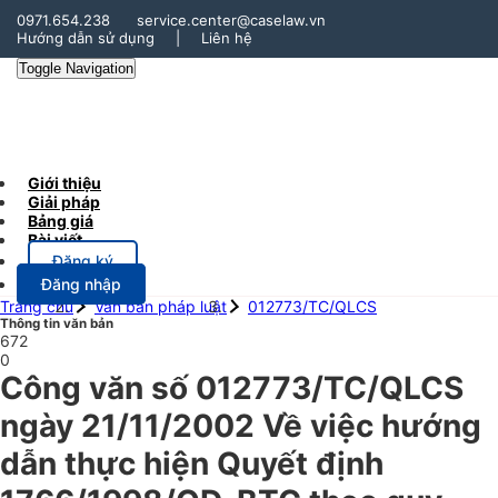
0971.654.238
service.center@caselaw.vn
Hướng dẫn sử dụng
|
Liên hệ
Toggle Navigation
Giới thiệu
Giải pháp
Bảng giá
Bài viết
Đăng ký
Đăng nhập
Trang chủ
Văn bản pháp luật
012773/TC/QLCS
Thông tin văn bản
672
0
Công văn số 012773/TC/QLCS
ngày 21/11/2002 Về việc hướng
dẫn thực hiện Quyết định