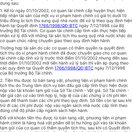
dung sau:
1. Kể từ ngày 01/10/2002, cơ quan tài chính cấp huyện thực hiện
tiếp nhận tài sản của một vu vi phạm hành chính có giá trị dưới 10
triệu đồng bị tịch thu sung quỹ nhà nước để xử lý theo quy định hiện
hành tại Quyết định
1766/1998/QĐ-BTC
ngày 7/12/1998 của Bộ
trưởng Bộ Tài chính. Cơ quan tài chính cấp tỉnh vẫn thực hiện tiếp
nhận xử lý đối với những tài sản tịch thu sung quỹ nhà nước khác do
cơ quan chức năng chuyển giao theo quy định hiện hành.
Trường hợp tài sản do các cơ quan có thẩm quyền ra quyết định
tịch thu do vi phạm hành chính đã được chuyển giao cho cơ quan
tài chính cấp tỉnh xử lý trước thời điểm 01/10/2002 nhưng đến sau
thời điểm 01/10/2002 mới tiến hành xử lý bán thì vẫn áp dụng theo
các quy định tại Quyết định
1766/1998/QĐ-BTC
ngày 7/12/1998
của Bộ trưởng Bộ Tài chính.
2. Tiền thu được từ bán tang vật, phương tiện vi phạm hành chính
tịch thu do Trung tâm dịch vụ bán đấu giá cấp tỉnh thực hiện được
nộp vào tài khoản tạm giữ của Sở Tài chính - Vật giá. Sở Tài chính -
Vật giá căn cứ vào tính hợp lý, hợp lệ của các chứng ừ chi phí liên
quan để thanh toán các chi phí theo quy định. Số tiền còn lại sau khi
trừ đi các chi phí được nộp vào ngân sách nhà nước cấp tỉnh theo
đúng chế độ phân cấp ngành sách hiện hành.
Đối với khoản tiền thu được từ bán tang vật, phương tiện vi phạm
hành chính là hàng hoá vật phẩm dễ bị hư hỏng gửi vào tài khoản
tạm gửi của cơ quan có thẩm quyền tịch thu, sau khi có Quyết định