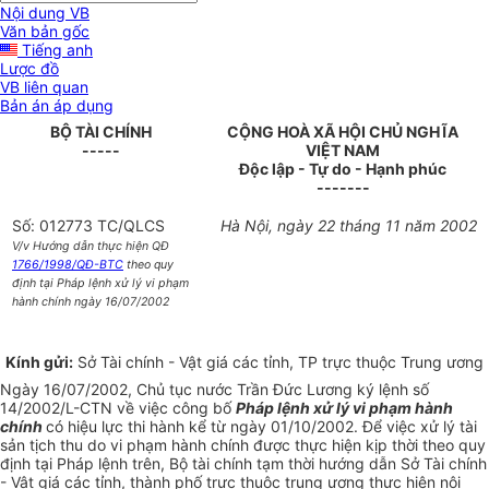
Nội dung VB
Văn bản gốc
Tiếng anh
Lược đồ
VB liên quan
Bản án áp dụng
BỘ TÀI CHÍNH
CỘNG HOÀ XÃ HỘI CHỦ NGHĨA
-----
VIỆT NAM
Độc lập - Tự do - Hạnh phúc
-------
Số: 012773 TC/QLCS
Hà Nội, ngày 22 tháng 11 năm 2002
V/v Hướng dẫn thực hiện QĐ
1766/1998/QĐ-BTC
theo quy
định tại Pháp lệnh xử lý vi phạm
hành chính ngày 16/07/2002
Kính gửi:
Sở Tài chính - Vật giá các tỉnh, TP trực thuộc Trung ương
Ngày 16/07/2002, Chủ tục nước Trần Đức Lương ký lệnh số
14/2002/L-CTN về việc công bố
Pháp lệnh xử lý vi phạm hành
chính
có hiệu lực thi hành kể từ ngày 01/10/2002. Để việc xử lý tài
sản tịch thu do vi phạm hành chính được thực hiện kịp thời theo quy
định tại Pháp lệnh trên, Bộ tài chính tạm thời hướng dẫn Sở Tài chính
- Vật giá các tỉnh, thành phố trực thuộc trung ương thực hiện nội