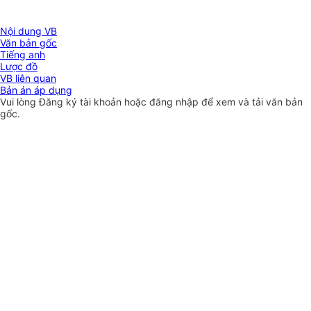
Nội dung VB
Văn bản gốc
Tiếng anh
Lược đồ
VB liên quan
Bản án áp dụng
Vui lòng
Đăng ký
tài khoản hoặc
đăng nhập
để xem và tải văn bản
gốc.