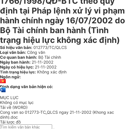
1766/1998/QĐ-BTC theo quy
định tại Pháp lệnh xử lý vi phạm
hành chính ngày 16/07/2002 do
Bộ Tài chính ban hành (Tình
trạng hiệu lực không xác định)
Số hiệu văn bản:
012773/TC/QLCS
Loại văn bản:
Công văn
Cơ quan ban hành:
Bộ Tài chính
Ngày ban hành:
21-11-2002
Ngày có hiệu lực:
21-11-2002
Không xác định
Tình trạng hiệu lực:
Ngôn ngữ:
Định dạng văn bản hiện có:
MỤC LỤC
Không có mục lục
Tải về (WORD)
Cong van so 012773-TC_QLCS ngay 21-11-2002 (Khong xac
dinh).doc
Tải lược đồ