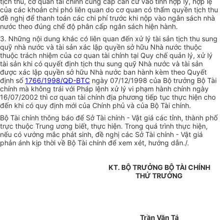
tịch thu, cơ quan tài chính cùng cấp căn cứ vào tính hợp lý, hợp lệ
của các khoản chi phó liên quan do cơ quan có thẩm quyền tịch thu
đề nghị để thanh toán các chi phí trước khi nộp vào ngân sách nhà
nước theo đúng chế độ phân cấp ngân sách hiện hành.
3. Những nội dung khác có liên quan đến xử lý tài sản tịch thu sung
quỹ nhà nước và tài sản xác lập quyền sở hữu Nhà nước thuộc
thuộc trách nhiệm của cơ quan tài chính tại Quy chế quản lý, xử lý
tài sản khi có quyết định tịch thu sung quỹ Nhà nước và tài sản
được xác lập quyền sở hữu Nhà nước ban hành kèm theo Quyết
định số
1766/1998/QĐ-BTC
ngày 07/12/1998 của Bộ trưởng Bộ Tài
chính mà không trái với Pháp lệnh xử lý vi phạm hành chính ngày
16/07/2002 thì cơ quan tài chính địa phương tiếp tục thực hiện cho
đến khi có quy định mới của Chính phủ và của Bộ Tài chính.
Bộ Tài chính thông báo để Sở Tài chính - Vật giá các tỉnh, thành phố
trực thuộc Trung ương biết, thực hiện. Trong quá trình thực hiện,
nếu có vướng mắc phát sinh, đề nghị các Sở Tài chính - Vật giá
phản ánh kịp thời về Bộ Tài chính để xem xét, hướng dẫn./.
KT. BỘ TRƯỞNG BỘ TÀI CHÍNH
THỨ TRƯỞNG
Trần Văn Tá